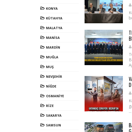
KONYA
K
b
KÜTAHYA
MALATYA
T
B
MANİSA
MARDİN
T
MUĞLA
B
A
MUŞ
NEVŞEHİR
V
D
NİĞDE
OSMANİYE
K
g
RİZE
...
SAKARYA
B
SAMSUN
G