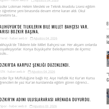
Eğitim - haber.web.tr
Ağustos 04, 2026
ozkır Lokman Hekim Mesleki ve Teknik Anadolu Lisesi eğitim
e öğretime yeni binasında devam etme kararı aldı. Okul
önetimi ta...
E
ALIHÜYÜK'DE TILKILERIN BILE MILLET BAHÇESI VAR.
ARISI BOZKIR BAŞINA.
H
Yerel - haber.web.tr
Ağustos 04, 2026
İ
alıhüyük'de Tilkilerin bile Millet Bahçesi var. Her akşam onlarda
osyalleşiyorlar. Konya Büyükşehir Belediyemizin de ilçemiz
ozkı...
OZKIR'DA KARPUZ ŞENLIĞI DÜZENLENDI.
STK - haber.web.tr
Ağustos 04, 2026
“
ozkır İlçe Müftülüğüne bağlı Hz. Aişe Hafızlık Kız Kur'an Kursu
G
ğrencileri ile yaz Kur'an kurslarında eğitim gören öğrenci...
OZKIR'IN ADINI ULUSLARARASI ARENADA DUYURDU.
Spor - haber.web.tr
Ağustos 03, 2026