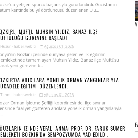
ozkır'da yetişen sporcu başarısıyla gururlandırdı. Gucistan'ın
atum kentinde bu yıl dördüncüsü düzenlenen Ulu...
V
OZKIRLI MÜFTÜ MUHSIN YILDIZ, BANAZ İLÇE
ÜFTÜLÜĞÜ GÖREVINE BAŞLADI
Huzur - haber.web.tr
Ağustos 01, 2026
onya’nın Bozkır ilçesinde dünyaya gelen ve ilk eğitimini
emleketinde tamamlayan Muhsin Yıldız, Banaz İlçe Müftüsü
larak yeni görevine b...
OZKIR'DA ARICILARA YÖNELIK ORMAN YANGINLARIYLA
ÜCADELE EĞITIMI DÜZENLENDI.
Tarım - haber.web.tr
Ağustos 01, 2026
ozkır Orman İşletme Şefliği koordinesinde, ilçe sınırları
çerisinde faaliyet gösteren arıcılara yönelik orman yangınlarıyla
..
F
ĞUZLARIN IZINDE VEFALI ANMA: PROF. DR. FARUK SÜMER
EMLEKETI BOZKIR'DA SEMPOZYUMDA YAD EDILDI.