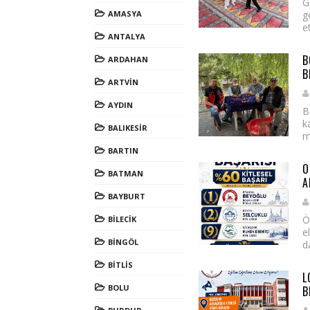
G
AMASYA
g
et
ANTALYA
B
ARDAHAN
B
ARTVİN
AYDIN
B
k
BALIKESİR
m
BARTIN
Ö
BATMAN
A
BAYBURT
Ö
BİLECİK
e
BİNGÖL
d
BİTLİS
L
BOLU
B