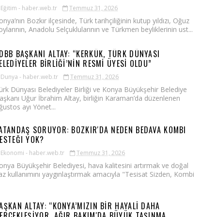
Eğitim - haber.web.tr
Temmuz 31, 2026
onya’nın Bozkır ilçesinde, Türk tarihçiliğinin kutup yıldızı, Oğuz
oylarının, Anadolu Selçuklularının ve Türkmen beyliklerinin ust...
DBB BAŞKANI ALTAY: “KERKÜK, TÜRK DÜNYASI
ELEDİYELER BİRLİĞİ’NİN RESMİ ÜYESİ OLDU”
Dunya - haber.web.tr
Temmuz 31, 2026
ürk Dünyası Belediyeler Birliği ve Konya Büyükşehir Belediye
aşkanı Uğur İbrahim Altay, birliğin Karaman’da düzenlenen
ğustos ayı Yönet...
ATANDAŞ SORUYOR: BOZKIR'DA NEDEN BEDAVA KOMBI
ESTEĞI YOK?
Ekonomi - haber.web.tr
Temmuz 31, 2026
onya Büyükşehir Belediyesi, hava kalitesini artırmak ve doğal
az kullanımını yaygınlaştırmak amacıyla "Tesisat Sizden, Kombi
AŞKAN ALTAY: “KONYA’MIZIN BİR HAYALİ DAHA
ERÇEKLEŞİYOR. AĞIR BAKIM'DA BÜYÜK TAŞINMA