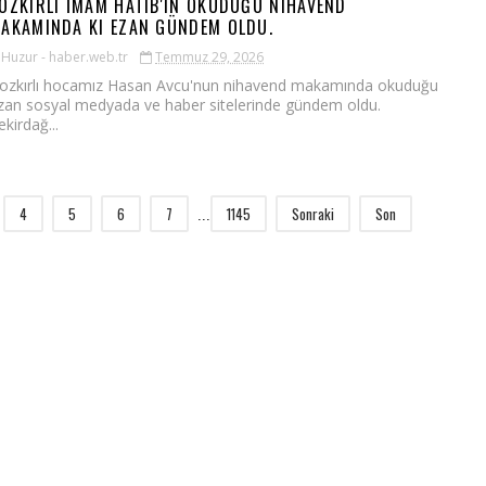
OZKIRLI İMAM HATIB'IN OKUDUĞU NIHAVEND
AKAMINDA KI EZAN GÜNDEM OLDU.
Huzur - haber.web.tr
Temmuz 29, 2026
ozkırlı hocamız Hasan Avcu'nun nihavend makamında okuduğu
zan sosyal medyada ve haber sitelerinde gündem oldu.
ekirdağ...
4
5
6
7
1145
Sonraki
Son
...