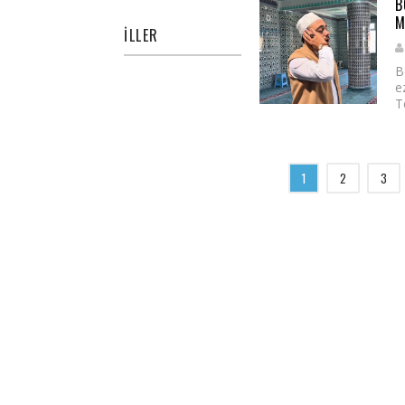
B
M
İLLER
B
e
T
1
2
3