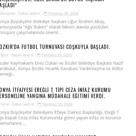
AŞLADI”
Ekonomi - haber.web.tr
Temmuz 30, 2026
onya Büyükşehir Belediye Başkanı Uğur İbrahim Altay,
amuoyunda “Ağır Bakım” olarak bilinen alanda yürütülen
önüşüm çalışmalarında öneml...
OZKIR'DA FUTBOL TURNUVASI COŞKUYLA BAŞLADI.
Spor - haber.web.tr
Temmuz 29, 2026
ozkır Kaymakamı Enes Özkan ve Bozkır Belediye Başkanı Nazif
arabulut, Konya Bozkır Hisarlık Kasabası Yardımlaşma ve Kültür
erneği...
ONYA İTFAİYESİ EREĞLİ T TİPİ CEZA İNFAZ KURUMU
ERSONELİNE YANGINA MÜDAHALE EĞİTİMİ VERDİ.
Yerel - haber.web.tr
Temmuz 29, 2026
onya Büyükşehir Belediyesi İtfaiye Dairesi Başkanlığı, Ereğli T
ipi Kapalı Ceza İnfaz Kurumunda görev yapan infaz ve koruma
emurlarına ...