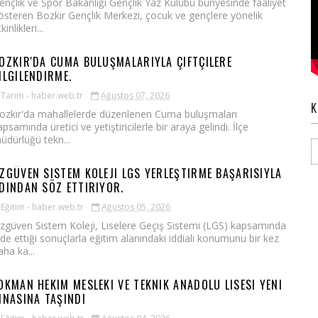
ençlik ve Spor Bakanlığı Gençlik Yaz Kulübü bünyesinde faaliyet
österen Bozkır Gençlik Merkezi, çocuk ve gençlere yönelik
kinlikleri...
OZKIR'DA CUMA BULUŞMALARIYLA ÇIFTÇILERE
ILGILENDIRME.
Tarım - haber.web.tr
Ağustos 07, 2026
K
ozkır'da mahallelerde düzenlenen Cuma buluşmaları
apsamında üretici ve yetiştiricilerle bir araya gelindi. İlçe
üdürlüğü tekn...
ZGÜVEN SISTEM KOLEJI LGS YERLEŞTIRME BAŞARISIYLA
DINDAN SÖZ ETTIRIYOR.
Eğitim - haber.web.tr
Ağustos 05, 2026
zgüven Sistem Koleji, Liselere Geçiş Sistemi (LGS) kapsamında
lde ettiği sonuçlarla eğitim alanındaki iddialı konumunu bir kez
aha ka...
OKMAN HEKIM MESLEKI VE TEKNIK ANADOLU LISESI YENI
INASINA TAŞINDI