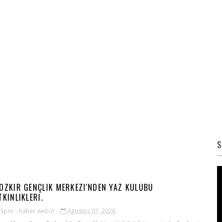
S
OZKIR GENÇLIK MERKEZI'NDEN YAZ KULÜBÜ
TKINLIKLERI.
Spor - haber.web.tr
Ağustos 07, 2026