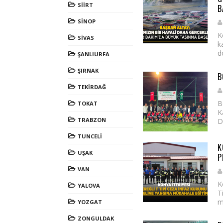
SİİRT
B
SİNOP
K
SİVAS
k
d
ŞANLIURFA
ŞIRNAK
B
TEKİRDAĞ
B
TOKAT
K
TRABZON
D
TUNCELİ
K
UŞAK
P
VAN
K
YALOVA
T
m
YOZGAT
ZONGULDAK