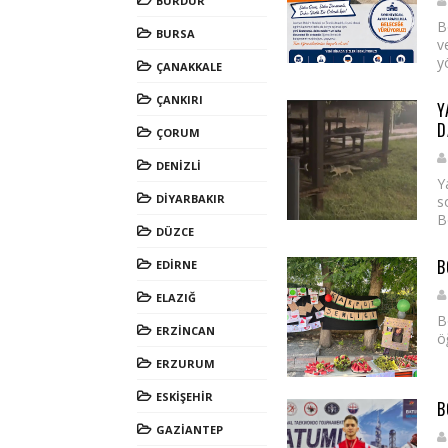
BURDUR
B
BURSA
v
y
ÇANAKKALE
ÇANKIRI
Y
D
ÇORUM
DENİZLİ
Y
DİYARBAKIR
s
B
DÜZCE
B
EDİRNE
ELAZIĞ
B
ERZİNCAN
ö
ERZURUM
ESKİŞEHİR
B
GAZİANTEP