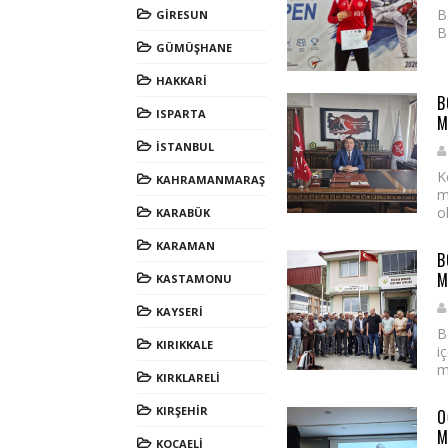
B
GİRESUN
B
GÜMÜŞHANE
HAKKARİ
B
ISPARTA
M
İSTANBUL
K
KAHRAMANMARAŞ
m
o
KARABÜK
KARAMAN
B
M
KASTAMONU
KAYSERİ
B
KIRIKKALE
i
m.
KIRKLARELİ
KIRŞEHİR
O
M
KOCAELİ