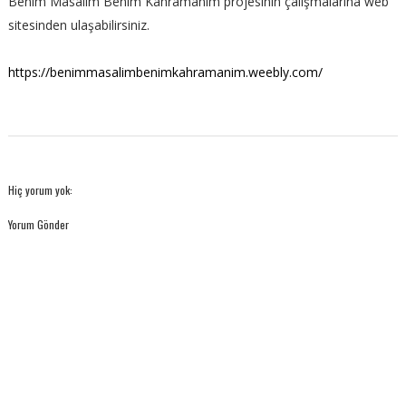
Benim Masalım Benim Kahramanım projesinin çalışmalarına web
sitesinden ulaşabilirsiniz.
https://benimmasalimbenimkahramanim.weebly.com/
Hiç yorum yok:
Yorum Gönder