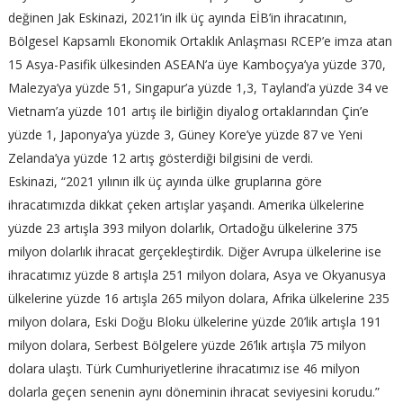
değinen Jak Eskinazi, 2021’in ilk üç ayında EİB’in ihracatının,
Bölgesel Kapsamlı Ekonomik Ortaklık Anlaşması RCEP’e imza atan
15 Asya-Pasifik ülkesinden ASEAN’a üye Kamboçya’ya yüzde 370,
Malezya’ya yüzde 51, Singapur’a yüzde 1,3, Tayland’a yüzde 34 ve
Vietnam’a yüzde 101 artış ile birliğin diyalog ortaklarından Çin’e
yüzde 1, Japonya’ya yüzde 3, Güney Kore’ye yüzde 87 ve Yeni
Zelanda’ya yüzde 12 artış gösterdiği bilgisini de verdi.
Eskinazi, “2021 yılının ilk üç ayında ülke gruplarına göre
ihracatımızda dikkat çeken artışlar yaşandı. Amerika ülkelerine
yüzde 23 artışla 393 milyon dolarlık, Ortadoğu ülkelerine 375
milyon dolarlık ihracat gerçekleştirdik. Diğer Avrupa ülkelerine ise
ihracatımız yüzde 8 artışla 251 milyon dolara, Asya ve Okyanusya
ülkelerine yüzde 16 artışla 265 milyon dolara, Afrika ülkelerine 235
milyon dolara, Eski Doğu Bloku ülkelerine yüzde 20’lik artışla 191
milyon dolara, Serbest Bölgelere yüzde 26’lık artışla 75 milyon
dolara ulaştı. Türk Cumhuriyetlerine ihracatımız ise 46 milyon
dolarla geçen senenin aynı döneminin ihracat seviyesini korudu.”