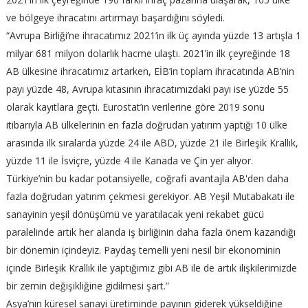
ve bölgeye ihracatını artırmayı başardığını söyledi.
“Avrupa Birliği’ne ihracatımız 2021’in ilk üç ayında yüzde 13 artışla 1
milyar 681 milyon dolarlık hacme ulaştı. 2021’in ilk çeyreğinde 18
AB ülkesine ihracatımız artarken, EİB’in toplam ihracatında AB’nin
payı yüzde 48, Avrupa kıtasının ihracatımızdaki payı ise yüzde 55
olarak kayıtlara geçti. Eurostat’ın verilerine göre 2019 sonu
itibarıyla AB ülkelerinin en fazla doğrudan yatırım yaptığı 10 ülke
arasında ilk sıralarda yüzde 24 ile ABD, yüzde 21 ile Birleşik Krallık,
yüzde 11 ile İsviçre, yüzde 4 ile Kanada ve Çin yer alıyor.
Türkiye’nin bu kadar potansiyelle, coğrafi avantajla AB'den daha
fazla doğrudan yatırım çekmesi gerekiyor. AB Yeşil Mutabakatı ile
sanayinin yeşil dönüşümü ve yaratılacak yeni rekabet gücü
paralelinde artık her alanda iş birliğinin daha fazla önem kazandığı
bir dönemin içindeyiz. Paydaş temelli yeni nesil bir ekonominin
içinde Birleşik Krallık ile yaptığımız gibi AB ile de artık ilişkilerimizde
bir zemin değişikliğine gidilmesi şart.”
Asya’nın küresel sanayi üretiminde payının giderek yükseldiğine