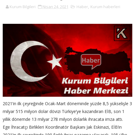
Kurum Bilgileri
Nisan 24, 2021
Haber
,
Kurum haberleri
2021’in ilk çeyreğinde Ocak-Mart döneminde yüzde 8,5 yükselişle 3
milyar 515 milyon dolar dövizi Türkiye’ye kazandıran EİB, son 1
yıllık dönemde 13 milyar 278 milyon dolarlık ihracata imza attı.
Ege İhracatçı Birlikleri Koordinatör Başkanı Jak Eskinazi, EİB’in
2021’in ilk çeyreğinde 190 farklı ihraç pazarına ulaşarak, 105 ülke