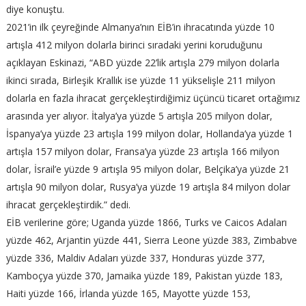
diye konuştu.
2021’in ilk çeyreğinde Almanya’nın EİB’in ihracatında yüzde 10
artışla 412 milyon dolarla birinci sıradaki yerini koruduğunu
açıklayan Eskinazi, “ABD yüzde 22’lik artışla 279 milyon dolarla
ikinci sırada, Birleşik Krallık ise yüzde 11 yükselişle 211 milyon
dolarla en fazla ihracat gerçekleştirdiğimiz üçüncü ticaret ortağımız
arasında yer alıyor. İtalya’ya yüzde 5 artışla 205 milyon dolar,
İspanya’ya yüzde 23 artışla 199 milyon dolar, Hollanda’ya yüzde 1
artışla 157 milyon dolar, Fransa’ya yüzde 23 artışla 166 milyon
dolar, İsrail’e yüzde 9 artışla 95 milyon dolar, Belçika’ya yüzde 21
artışla 90 milyon dolar, Rusya’ya yüzde 19 artışla 84 milyon dolar
ihracat gerçekleştirdik.” dedi.
EİB verilerine göre; Uganda yüzde 1866, Turks ve Caicos Adaları
yüzde 462, Arjantin yüzde 441, Sierra Leone yüzde 383, Zimbabve
yüzde 336, Maldiv Adaları yüzde 337, Honduras yüzde 377,
Kamboçya yüzde 370, Jamaika yüzde 189, Pakistan yüzde 183,
Haiti yüzde 166, İrlanda yüzde 165, Mayotte yüzde 153,