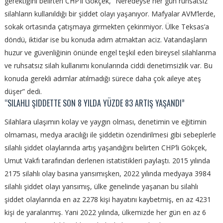
gerektiğini belirten CHP’li Gökçek, “Neredeyse her gün ruhsatsız
silahların kullanıldığı bir şiddet olayı yaşanıyor. Mafyalar AVM’lerde,
sokak ortasında çatışmaya girmekten çekinmiyor. Ülke Teksas’a
döndü, iktidar ise bu konuda adım atmaktan aciz. Vatandaşların
huzur ve güvenliğinin önünde engel teşkil eden bireysel silahlanma
ve ruhsatsız silah kullanımı konularında ciddi denetimsizlik var. Bu
konuda gerekli adımlar atılmadığı sürece daha çok aileye ateş
düşer” dedi.
“SILAHLI ŞIDDETTE SON 8 YILDA YÜZDE 83 ARTIŞ YAŞANDI”
Silahlara ulaşımın kolay ve yaygın olması, denetimin ve eğitimin
olmaması, medya aracılığı ile şiddetin özendirilmesi gibi sebeplerle
silahlı şiddet olaylarında artış yaşandığını belirten CHP’li Gökçek,
Umut Vakfı tarafından derlenen istatistikleri paylaştı. 2015 yılında
2175 silahlı olay basına yansımışken, 2022 yılında medyaya 3984
silahlı şiddet olayı yansımış, ülke genelinde yaşanan bu silahlı
şiddet olaylarında en az 2278 kişi hayatını kaybetmiş, en az 4231
kişi de yaralanmış. Yani 2022 yılında, ülkemizde her gün en az 6