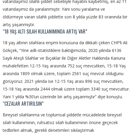
vatandaşımız silahlı şiddet sebebiyle hayatını kaybetmiş, en az 11
vatandaşımız da yaralanmıştır. Yani sonu yaralama ve
öldürmeye varan silahlı şiddette son 8 yılda yüzde 83 oranında bir
artış yaşanmıştır.
“18 YAŞ ALTI SILAH KULLANIMINDA ARTIŞ VAR”
18 yaş altının silahlara erişimi konusuna da dikkati çeken CHP’li Ali
Gökçek, “Yine adli istatistiklere baktığımızda, 2020 yılında 6136
Sayılı Ateşli Silahlar ve Bıçaklar ile Diğer Aletler Hakkında Kanuna
muhalefetten 12-15 Yaş arasında 752 suç mevcutken, 15-18 Yaş
arasında 1809 olmak üzere, toplam 2561 suç mevcut olduğunu
görüyoruz. 2021 yılında ise 12-15 Yaş arası 896 suç mevcutken,
15-18 Yaş arasında 2444 olmak üzere toplam 3340 suç mevcuttur.
Yani 1 yılda %30’un üzerinde bir artış yaşanmıştır” diye konuştu.
“CEZALAR ARTIRILSIN”
Bireysel silahlanma ve toplumsal şiddetle mücadelede bireysel
silah kullanımının, ruhsatsız silah kullanımının önüne geçecek
tedbirleri almak, gerekli denetimleri sıkılaştırmak