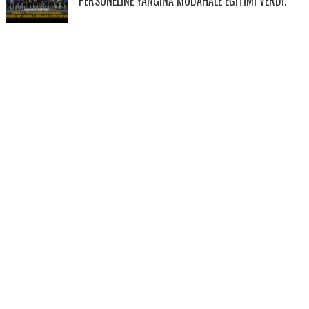
PERSONELİNE YANGINA MÜDAHALE EĞİTİMİ VERDİ.