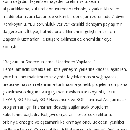
konu değildir. Beşerî sermayeden üretim ve tüketim
alışkanlıklarına, kültürel dönüşümden teknolojik yatkınlıklara ve
maddi olanaklara kadar top yekûn bir dönüşüm zorunludur." diyen
Karakoyunlu, "Bu zorunluluk yer yer karşılıklı deneyim paylaşımını
da gerektirir. İhtiyaç halinde proje fikirlerinin geliştirilmesi için
Başkanlık uzmanları ile istişare edilmesi de önemlidir." diye
konuştu.
"Başvurular Sadece İnternet Üzerinden Yapılacak"
Temel amacın; kırsalda en ücra yerleşim yerlerine kadar ulaşabilen,
yöre halkının maksimum seviyede faydalanmasını sağlayacak,
üretici ve hayvan refahının arttırılmasına yönelik projelerin ön plana
çıkarılması olduğuna vurgu yapan Başkan Karakoyunlu, "KOP
TEYAP, KOP Kırsal, KOP Hayvancılık ve KOP Tarımsal Araştırmalar
programları için finansman desteği sağlanacak projelerin
kabullerine başladık. Bölgeyi oluşturan illerde; çok sektörlü,
birbiriyle entegre ve eşzamanlı kalkınmaya öncülük eden, yenilikçi
ve ihtiyaçlara çözüm sunabilen, istihdamı ve rekabet gücünü artırıcı