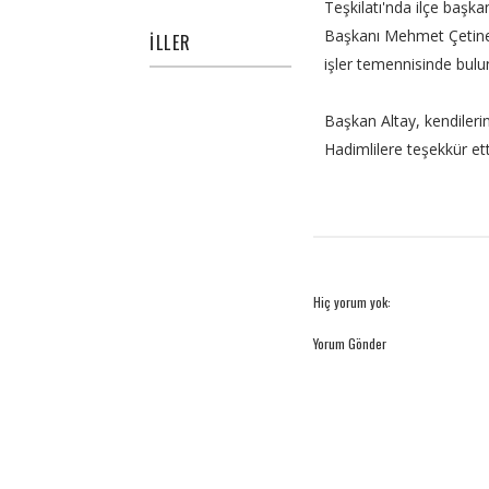
Teşkilatı'nda ilçe başka
Başkanı Mehmet Çetiner'i
İLLER
işler temennisinde bulu
Başkan Altay, kendileri
Hadimlilere teşekkür ett
Hiç yorum yok:
Yorum Gönder