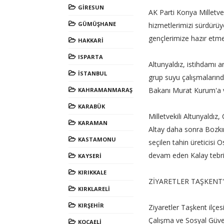
GİRESUN
AK Parti Konya Milletvek
GÜMÜŞHANE
hizmetlerimizi sürdürüyo
gençlerimize hazır etm
HAKKARİ
ISPARTA
Altunyaldız, istihdamı a
İSTANBUL
grup suyu çalışmalarında
Bakanı Murat Kurum'a ve
KAHRAMANMARAŞ
KARABÜK
Milletvekili Altunyaldı
KARAMAN
Altay daha sonra Bozkır e
KASTAMONU
seçilen tahin üreticisi 
devam eden Kalay tebrik
KAYSERİ
KIRIKKALE
ZİYARETLER TAŞKENT
KIRKLARELİ
KIRŞEHİR
Ziyaretler Taşkent ilçe
Çalışma ve Sosyal Güven
KOCAELİ