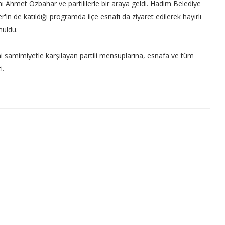
nı Ahmet Özbahar ve partililerle bir araya geldi. Hadim Belediye
n de katıldığı programda ilçe esnafı da ziyaret edilerek hayırlı
nuldu.
ni samimiyetle karşılayan partili mensuplarına, esnafa ve tüm
i.