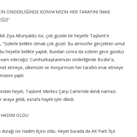
N ÖNDERLİĞİNDE KONYA'MIZIN HER TARAFINI İMAR
ĞİZ"
ili Ziya Altunyaldız ise, çok güzide bir heyetle Taşkent'e
ek, "Sizlerle birlikte olmak çok güzel. Bu atmosfer gerçekten umut
 bu heyetle birlikte yaptık. Bundan sonra da sizlerin gece gündüz
vam edeceğiz. Cumhurbaşkanımızın önderliğinde Bozkır'a,
met etmeye, ülkemizin ve Konya'mızın her tarafını imar etmeye
masını yaptı.
dından heyet, Taşkent Merkez Çarşı Camii'nde ikindi namazı
 araya geldi, esnafa hayırlı işler diledi.
I HADİM OLDU
 durağı ise Hadim ilçesi oldu. Heyet burada da AK Parti İlçe