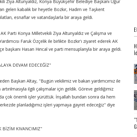
kili Ziya Altunyaldız, Konya Büyükşehir Belediye Başkanı Uğur
an gelen kabalık bir heyetle Bozkır, Hadim ve Taşkent
ilatları, esnaflar ve vatandaşlarla bir araya geldi.
E
 AK Parti Konya Milletvekili Ziya Altunyaldız ve Çalışma ve
rdımcısı Faruk Özçelik ile birlikte Bozkır'ı ziyaret ederek AK
H
 ilçe başkanı Hasan Hıncal ve parti mensuplarıyla bir araya geldi.
İ
MALAYA DEVAM EDECEĞİZ"
p eden Başkan Altay, "Bugün vekilimiz ve bakan yardımcımız ile
 artırılmasıyla ilgili çalışmalar için geldik. Göreve geldiğimiz
da çok önemli işler yürüttük. İnşallah bundan sonra da hem
rkezde planladığımız işleri yapmaya gayret edeceğiz" diye
“
G
K BİZİM KIVANCIMIZ"