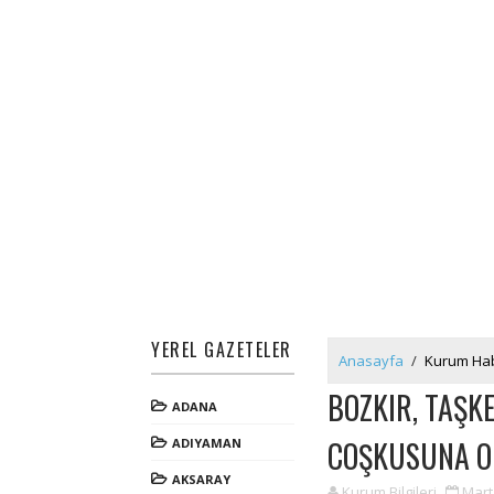
YEREL GAZETELER
Anasayfa
/
Kurum Hab
BOZKIR, TAŞK
ADANA
COŞKUSUNA O
ADIYAMAN
AKSARAY
Kurum Bilgileri
Mart