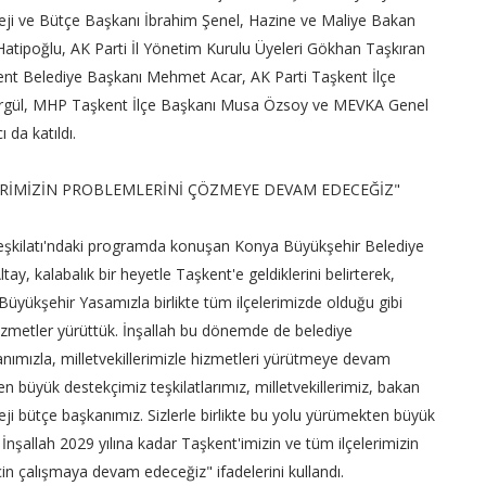
eji ve Bütçe Başkanı İbrahim Şenel, Hazine ve Maliye Bakan
 Hatipoğlu, AK Parti İl Yönetim Kurulu Üyeleri Gökhan Taşkıran
nt Belediye Başkanı Mehmet Acar, AK Parti Taşkent İlçe
gül, MHP Taşkent İlçe Başkanı Musa Özsoy ve MEVKA Genel
 da katıldı.
LERİMİZİN PROBLEMLERİNİ ÇÖZMEYE DEVAM EDECEĞİZ"
Teşkilatı'ndaki programda konuşan Konya Büyükşehir Belediye
ay, kalabalık bir heyetle Taşkent'e geldiklerini belirterek,
Büyükşehir Yasamızla birlikte tüm ilçelerimizde olduğu gibi
izmetler yürüttük. İnşallah bu dönemde de belediye
anımızla, milletvekillerimizle hizmetleri yürütmeye devam
n büyük destekçimiz teşkilatlarımız, milletvekillerimiz, bakan
eji bütçe başkanımız. Sizlerle birlikte bu yolu yürümekten büyük
İnşallah 2029 yılına kadar Taşkent'imizin ve tüm ilçelerimizin
in çalışmaya devam edeceğiz" ifadelerini kullandı.