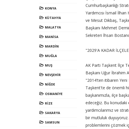
Cumhurbaşkanlığı Strat
KONYA
Yardımcısı İsmail İlhan
KÜTAHYA
ve Mesut Dikbaş, Taşke
MALATYA
Başkanı Mehmet Demir
Sekreteri İhsan Bostancı
MANİSA
MARDİN
"2029'A KADAR İLÇE
MUĞLA
AK Parti Taşkent İlçe 
MUŞ
Başkanı Uğur İbrahim Alt
NEVŞEHİR
"2014'ten itibaren Yeni 
NİĞDE
Taşkent'te de önemli h
OSMANİYE
başkanımızla, ilçe başk
edeceğiz. Bu konudaki e
RİZE
yardımcılarımız ve strat
SAKARYA
bir mutluluk duyuyoruz. 
SAMSUN
problemlerini çözmek iç