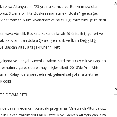
A
ili Ziya Altunyaldız, "23 yıldır ülkemize ve Bozkır'ımıza olan
ruz. Sizlerle birlikte Bozkır'ı imar etmek, Bozkır'ı geleceğe,
ek her zaman bizim kıvancımız ve mutluluğumuz olmuştur" dedi.
rtırmaya yönelik Bozkır'a kazandırılacak 40 ünitelik iş yerleri ve
ki katkılarından dolayı Çevre, Şehircilik ve İklim Değişikliği
 Başkan Altay'a teşekkürlerini iletti.
z, Çalışma ve Sosyal Güvenlik Bakan Yardımcısı Özçelik ve Başkan
snafını ziyaret ederek hayırlı işler diledi. 2018'de Yılın Ahisi
Osman Kalay'ı da ziyaret edilerek geleneksel yollarla üretime
 edildi.
F
'TE DEVAM ETTİ
sinde devam ederken buradaki programa; Milletvekili Altunyaldız,
lik Bakan Yardımcısı Faruk Özçelik ve Başkan Altay'ın yanı sıra;