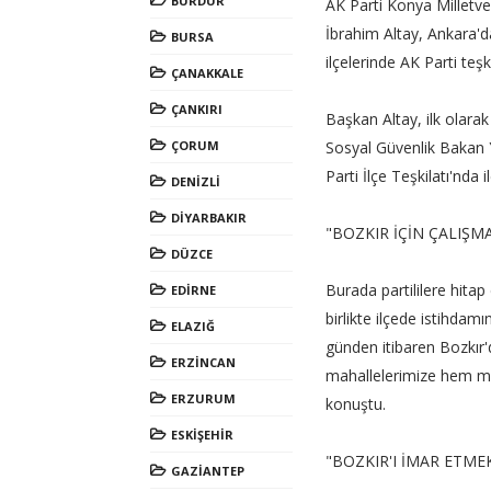
BURDUR
AK Parti Konya Milletve
İbrahim Altay, Ankara'd
BURSA
ilçelerinde AK Parti teşk
ÇANAKKALE
ÇANKIRI
Başkan Altay, ilk olarak
ÇORUM
Sosyal Güvenlik Bakan Ya
Parti İlçe Teşkilatı'nda
DENİZLİ
DİYARBAKIR
"BOZKIR İÇİN ÇALIŞ
DÜZCE
Burada partililere hita
EDİRNE
birlikte ilçede istihdamın
ELAZIĞ
günden itibaren Bozkır'
ERZİNCAN
mahallelerimize hem me
ERZURUM
konuştu.
ESKİŞEHİR
"BOZKIR'I İMAR ETME
GAZİANTEP