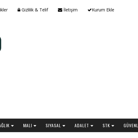
ikler
Gizlilik & Telif
İletişim
Kurum Ekle
AĞLIK
MALI
SIYASAL
ADALET
STK
GÜVENL