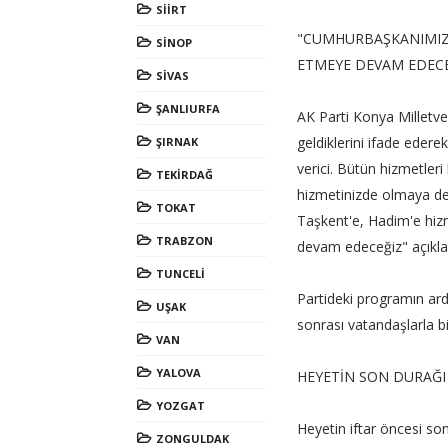
SİİRT
"CUMHURBAŞKANIMIZI
SİNOP
ETMEYE DEVAM EDECE
SİVAS
ŞANLIURFA
AK Parti Konya Milletvek
geldiklerini ifade eder
ŞIRNAK
verici. Bütün hizmetleri
TEKİRDAĞ
hizmetinizde olmaya de
TOKAT
Taşkent'e, Hadim'e hiz
TRABZON
devam edeceğiz" açıkla
TUNCELİ
Partideki programın ar
UŞAK
sonrası vatandaşlarla bir
VAN
YALOVA
HEYETİN SON DURAĞ
YOZGAT
Heyetin iftar öncesi son
ZONGULDAK