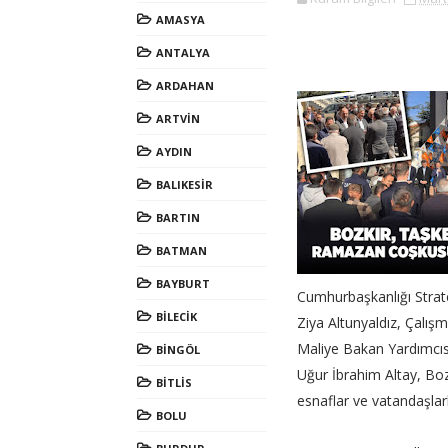
AMASYA
ANTALYA
ARDAHAN
ARTVİN
AYDIN
BALIKESİR
BARTIN
BATMAN
BAYBURT
Cumhurbaşkanlığı Strate
BİLECİK
Ziya Altunyaldız, Çalış
Maliye Bakan Yardımcıs
BİNGÖL
Uğur İbrahim Altay, Bozk
BİTLİS
esnaflar ve vatandaşlarl
BOLU