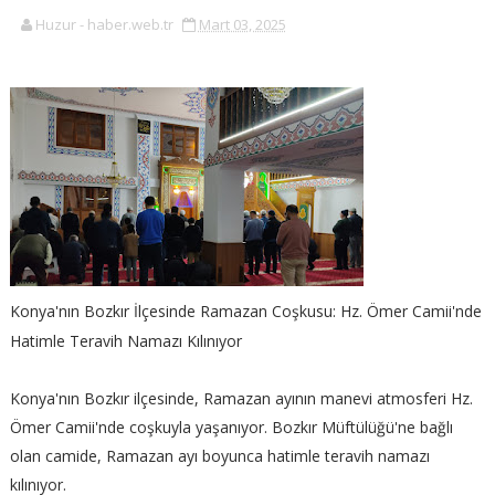
Huzur - haber.web.tr
Mart 03, 2025
Konya'nın Bozkır İlçesinde Ramazan Coşkusu:
Hz. Ömer Camii'nde
Hatimle Teravih Namazı Kılınıyor
Konya'nın Bozkır ilçesinde, Ramazan ayının manevi atmosferi Hz.
Ömer Camii'nde coşkuyla yaşanıyor. Bozkır Müftülüğü'ne bağlı
olan camide, Ramazan ayı boyunca hatimle teravih namazı
kılınıyor.