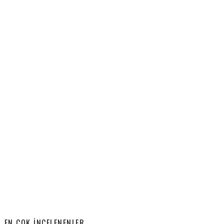
EN ÇOK İNCELENENLER