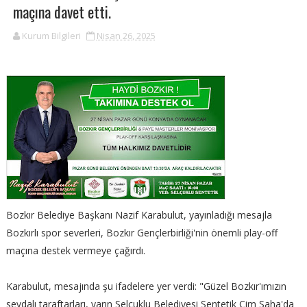
maçına davet etti.
Kurum Bilgileri
Nisan 26, 2025
Bozkır Belediye Başkanı Nazif Karabulut, yayınladığı mesajla
Bozkırlı spor severleri, Bozkır Gençlerbirliği'nin önemli play-off
maçına destek vermeye çağırdı.
Karabulut, mesajında şu ifadelere yer verdi: "Güzel Bozkır'ımızın
sevdalı taraftarları, yarın Selçuklu Belediyesi Sentetik Çim Saha'da