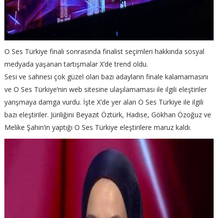
O Ses Türkiye finalı sonrasında finalist seçimleri hakkında sosyal
medyada yaşanan tartışmalar X’de trend oldu.
Sesi ve sahnesi çok güzel olan bazı adayların finale kalamamasını
ve O Ses Türkiye’nin web sitesine ulaşılamaması ile ilgili eleştiriler
yarışmaya damga vurdu. İşte X’de yer alan O Ses Türkiye ile ilgili
bazı eleştiriler. Jüriliğini Beyazıt Öztürk, Hadise, Gökhan Özoğuz ve
Melike Şahin’in yaptığı O Ses Türkiye eleştirilere maruz kaldı.