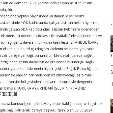
pılan açıklamada, YÖK kadrosunda çalışan asistan hekim
ylaşıldı.
hesabında yapılan paylaşımda şu ifadelere yer verildi,
e hastanesinde YÖK kadrosunda çalışan asistan hekim üyemize,
E
esinde çalışan SBA kadrosundaki asistan hekimlere ödenenden
ek ödemesi ödenmesi dolayısı ile aradaki farkın eşitlenmesi ve
için açtığımız davaların bir kısmı kesinleşti.
İSTANBUL İDARE
elinde bulundurduğu dağıtım ilkelerini belirleme yetkisinin
V
lı idareye verildiği, bununla birlikte davalı idarece sağlık
ttiği ticari gelirin davacının da aralarında bulunduğu sağlık
“
tımını yaparken ödemenin hiç bir şekilde Sağlık Bakanlığında
G
personele yapılan ödemelerden az olmayacağı, az olması
ın üniversite bütçesinden karşılanmak suretiyle dengenin
H
den bahisle HUKUKA AYKIRI İDARİ İŞLEMİN İPTALİNE”
İ
REDDEDILDI
n dava konusu işlem sebebiyle yoksun kaldığı maaş ve teşvik ek
eple bağlı kalınarak idareye başvuru tarihi olan 05.06.2024