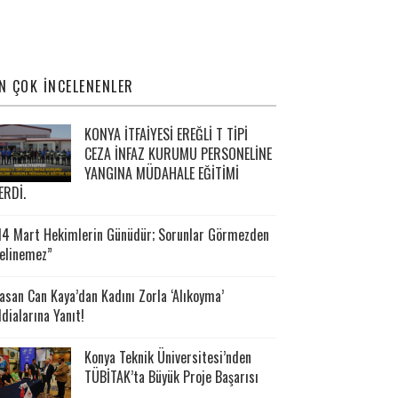
N ÇOK İNCELENENLER
KONYA İTFAİYESİ EREĞLİ T TİPİ
CEZA İNFAZ KURUMU PERSONELİNE
YANGINA MÜDAHALE EĞİTİMİ
ERDİ.
14 Mart Hekimlerin Günüdür; Sorunlar Görmezden
elinemez”
asan Can Kaya’dan Kadını Zorla ‘Alıkoyma’
ddialarına Yanıt!
Konya Teknik Üniversitesi’nden
TÜBİTAK’ta Büyük Proje Başarısı