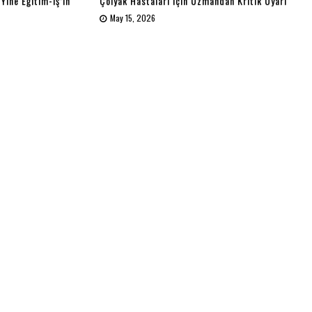
 Yine Eğitim-İş’in
Çölyak Hastaları İçin Uzmandan Kritik Uyarı
May 15, 2026