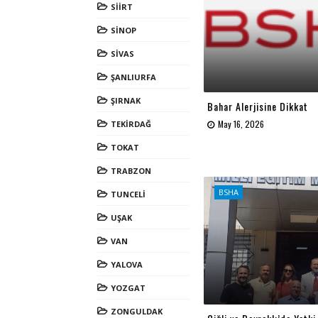
SİİRT
SİNOP
SİVAS
ŞANLIURFA
ŞIRNAK
Bahar Alerjisine Dikkat
May 16, 2026
TEKİRDAĞ
TOKAT
TRABZON
BSHA
TUNCELİ
UŞAK
VAN
YALOVA
YOZGAT
ZONGULDAK