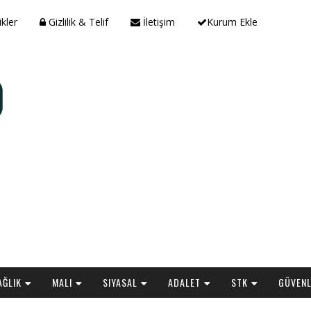
ikler
Gizlilik & Telif
İletişim
Kurum Ekle
AĞLIK
MALI
SIYASAL
ADALET
STK
GÜVENL