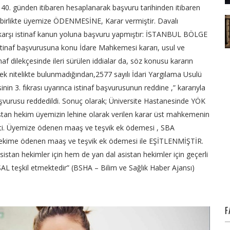
 40. günden itibaren hesaplanarak başvuru tarihinden itibaren
yle birlikte üyemize ÖDENMESİNE, Karar vermiştir. Davalı
karşı istinaf kanun yoluna başvuru yapmıştır:
İSTANBUL BÖLGE
inaf başvurusuna konu İdare Mahkemesi kararı, usul ve
af dilekçesinde ileri sürülen iddialar da, söz konusu kararın
cek nitelikte bulunmadığından,2577 sayılı İdari Yargılama Usulü
in 3. fıkrası uyarınca istinaf başvurusunun reddine ,” kararıyla
aşvurusu reddedildi.
Sonuç olarak; Üniversite Hastanesinde YÖK
stan hekim üyemizin lehine olarak verilen karar üst mahkemenin
ti. Üyemize ödenen maaş ve teşvik ek ödemesi , SBA
hekime ödenen maaş ve teşvik ek ödemesi ile EŞİTLENMİŞTİR.
istan hekimler için hem de yan dal asistan hekimler için geçerli
L teşkil etmektedir” (BSHA – Bilim ve Sağlık Haber Ajansı)
F