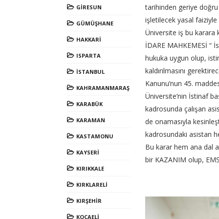
tarihinden geriye doğru
GİRESUN
işletilecek yasal faizi
GÜMÜŞHANE
Üniversite iş bu karara 
HAKKARİ
İDARE MAHKEMESİ “ İst
ISPARTA
hukuka uygun olup, istin
kaldırılmasını gerektire
İSTANBUL
Kanunu’nun 45. maddesin
KAHRAMANMARAŞ
Üniversite’nin İstinaf b
KARABÜK
kadrosunda çalışan asi
KARAMAN
de onamasıyla kesinleş
kadrosundaki asistan 
KASTAMONU
Bu karar hem ana dal as
KAYSERİ
bir KAZANIM olup, EMSA
KIRIKKALE
KIRKLARELİ
KIRŞEHİR
KOCAELİ