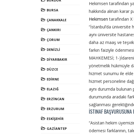
BURDUR
Hekimsen tarafından ya
BURSA
hakkında alınan karar pa
Hekimsen
tarafından X 
ÇANAKKALE
“İstanbul’da üniversit
ÇANKIRI
aynı üniversite hastan
ÇORUM
daha az maaş ve teşvik 
DENİZLİ
farkın faiziyle ödenmesi 
MAHKEMESİ; 1-)İdarenin 
DİYARBAKIR
yönetmelik hükmüyle dava
DÜZCE
hizmet sunumu ile elde e
EDİRNE
hizmet personeline dağı
aynı durumda bulunan 
ELAZIĞ
durumunda aradaki fark
ERZİNCAN
sağlanması gerektiğin
ERZURUM
İSTINAF BAŞVURUSUNA 
ESKİŞEHİR
“Asistan hekim üyemizi
GAZİANTEP
ödemesi farklarının, tal