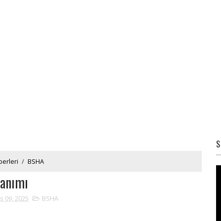
S
erleri
/
BSHA
anımı
s 09, 2025
BSHA