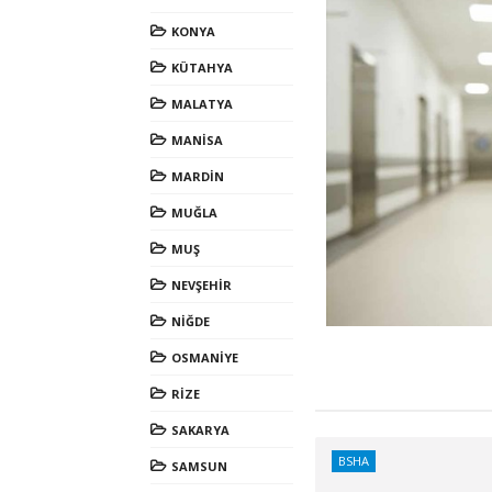
KONYA
KÜTAHYA
MALATYA
MANİSA
MARDİN
MUĞLA
MUŞ
NEVŞEHİR
NİĞDE
OSMANİYE
RİZE
SAKARYA
BSHA
SAMSUN