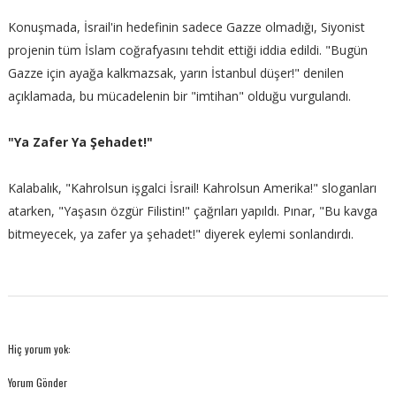
Konuşmada, İsrail'in hedefinin sadece Gazze olmadığı, Siyonist
projenin tüm İslam coğrafyasını tehdit ettiği iddia edildi. "Bugün
Gazze için ayağa kalkmazsak, yarın İstanbul düşer!" denilen
açıklamada, bu mücadelenin bir "imtihan" olduğu vurgulandı.
"Ya Zafer Ya Şehadet!"
Kalabalık, "Kahrolsun işgalci İsrail! Kahrolsun Amerika!" sloganları
atarken, "Yaşasın özgür Filistin!" çağrıları yapıldı. Pınar, "Bu kavga
bitmeyecek, ya zafer ya şehadet!" diyerek eylemi sonlandırdı.
Hiç yorum yok:
Yorum Gönder