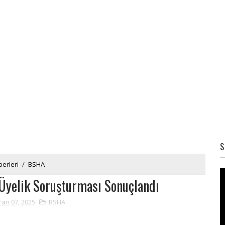
S
erleri
/
BSHA
 Üyelik Soruşturması Sonuçlandı
ran 07, 2025
BSHA