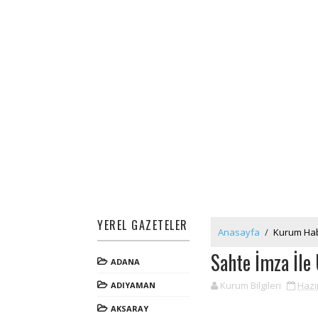
YEREL GAZETELER
Anasayfa
/
Kurum Hab
Sahte İmza İle
ADANA
Kurum Bilgileri
Hazi
ADIYAMAN
AKSARAY