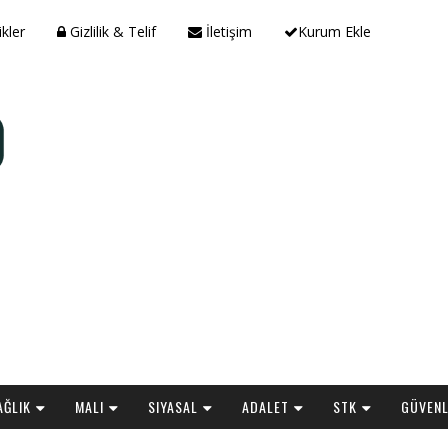
ikler
Gizlilik & Telif
İletişim
Kurum Ekle
AĞLIK
MALI
SIYASAL
ADALET
STK
GÜVENL