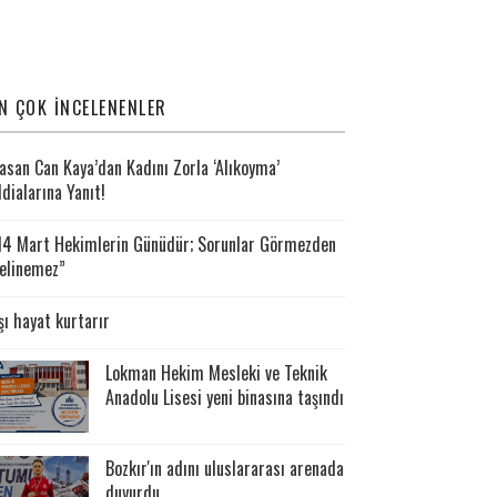
N ÇOK İNCELENENLER
asan Can Kaya’dan Kadını Zorla ‘Alıkoyma’
ddialarına Yanıt!
14 Mart Hekimlerin Günüdür; Sorunlar Görmezden
elinemez”
şı hayat kurtarır
Lokman Hekim Mesleki ve Teknik
Anadolu Lisesi yeni binasına taşındı
Bozkır'ın adını uluslararası arenada
duyurdu.