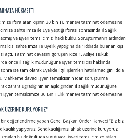
ZMINATA HÜKMETTI
imize iftira atan kişinin 30 bin TL manevi tazminat ödemesine
lcimize sahte imza ile üye yaptığı iftirası sonrasında İl Sağlık
çmış ve işyeri temsilcimizi haklı buldu. Soruşturmanın ardından
emsilcisi sahte imza ile üyelik yaptığına dair iddiada bulanan kişi
ı açtı. Tazminat davasını görüşen Rize 1. Asliye Hukuk
da önce il sağlık müdürlüğüne işyeri temsilcisi hakkında
onra ise tam olarak üyelikle ilgili işlemleri hatırlamadığını iddia
du. Mahkeme davacı işyeri temsilcisinin idari soruşturma
k zarara uğradığının anlaşıldığından İl sağlık müdürlüğüne
n işyeri temsilcimize 30 Bin TL’lik manevi tazminat ödemesine
LAK ÜZERINE KURUYORUZ”
li bir değerlendirme yapan Genel Başkan Önder Kahveci “Biz bizi
ikacılık yapıyoruz. Sendikacılığımızı ahlak üzerine kuruyoruz.
ışmaları bu doğrultuda yürütüyor, İşyeri temsilcimize atılan