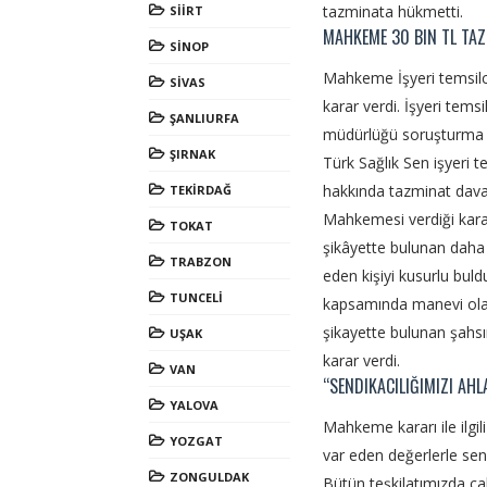
tazminata hükmetti.
SİİRT
MAHKEME 30 BIN TL TA
SİNOP
Mahkeme İşyeri temsilc
SİVAS
karar verdi. İşyeri temsi
ŞANLIURFA
müdürlüğü soruşturma a
ŞIRNAK
Türk Sağlık Sen işyeri t
hakkında tazminat davas
TEKİRDAĞ
Mahkemesi verdiği karar
TOKAT
şikâyette bulunan daha s
TRABZON
eden kişiyi kusurlu bul
TUNCELİ
kapsamında manevi olara
şikayette bulunan şahsı
UŞAK
karar verdi.
VAN
“SENDIKACILIĞIMIZI AH
YALOVA
Mahkeme kararı ile ilgi
YOZGAT
var eden değerlerle send
ZONGULDAK
Bütün teşkilatımızda çal