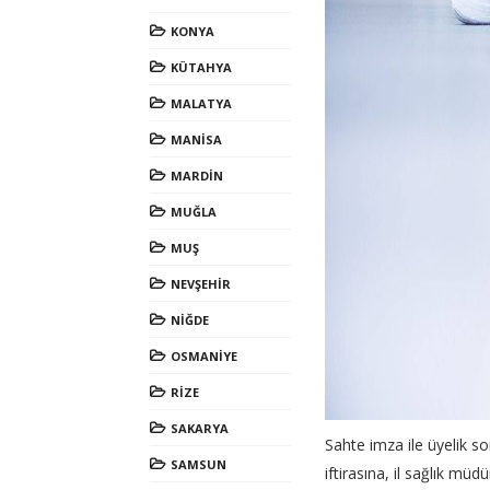
KONYA
KÜTAHYA
MALATYA
MANİSA
MARDİN
MUĞLA
MUŞ
NEVŞEHİR
NİĞDE
OSMANİYE
RİZE
SAKARYA
Sahte imza ile üyelik so
SAMSUN
iftirasına, il sağlık 