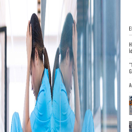
E
H
İ
“
G
A