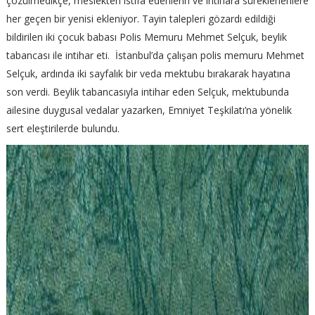
çözülmedikçe, meslekten istifa edenlerin ve intihara süreklenenlere
her geçen bir yenisi ekleniyor. Tayin talepleri gözardı edildiği
bildirilen iki çocuk babası Polis Memuru Mehmet Selçuk, beylik
tabancası ile intihar eti. İstanbul’da çalışan polis memuru Mehmet
Selçuk, ardında iki sayfalık bir veda mektubu bırakarak hayatına
son verdi. Beylik tabancasıyla intihar eden Selçuk, mektubunda
ailesine duygusal vedalar yazarken, Emniyet Teşkilatı’na yönelik
sert eleştirilerde bulundu.