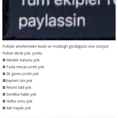
Polisler amirlerinden baskı ve mobbign gördüğünü öne sürüyor
Polisin derdi çok, çünkü
⛔️ Meslek Kanunu yok
⛔️ Fazla mesai ücreti yok
⛔️ Ek görev ücreti yok
⛔️Bayram izni yok
⛔️ Resmi tatil yok
⛔️ Sendika hakkı yok
⛔️ Hafta sonu yok
⛔️ Aile hayatı yok