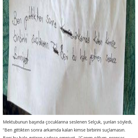
Mektubunun başında çocuklarına seslenen Selçuk, şunları söyledi,
“Ben gittikten sonra arkamda kalan kimse birbirini suçlamasın.
Beni bu hale getiren sadece emniyet. “Canım oğlum, prenses