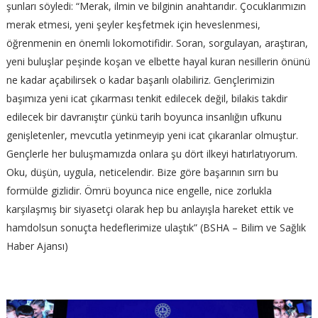
şunları söyledi: “Merak, ilmin ve bilginin anahtarıdır. Çocuklarımızın
merak etmesi, yeni şeyler keşfetmek için heveslenmesi,
öğrenmenin en önemli lokomotifidir. Soran, sorgulayan, araştıran,
yeni buluşlar peşinde koşan ve elbette hayal kuran nesillerin önünü
ne kadar açabilirsek o kadar başarılı olabiliriz. Gençlerimizin
başımıza yeni icat çıkarması tenkit edilecek değil, bilakis takdir
edilecek bir davranıştır çünkü tarih boyunca insanlığın ufkunu
genişletenler, mevcutla yetinmeyip yeni icat çıkaranlar olmuştur.
Gençlerle her buluşmamızda onlara şu dört ilkeyi hatırlatıyorum.
Oku, düşün, uygula, neticelendir. Bize göre başarının sırrı bu
formülde gizlidir. Ömrü boyunca nice engelle, nice zorlukla
karşılaşmış bir siyasetçi olarak hep bu anlayışla hareket ettik ve
hamdolsun sonuçta hedeflerimize ulaştık” (BSHA – Bilim ve Sağlık
Haber Ajansı)