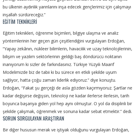
bu ülkenin aydınlık yarınlarını inşa edecek gençlerimiz için çalışmayı
inşallah sürdüreceğiz.”
EĞİTİM TEKNİKLERİ
Eğitim teknikleri, öğrenme biçimleri, bilgiye ulaşma ve analiz
yöntemlerinin her geçen gün çeşitlendiğini vurgulayan Erdoğan,
“Yapay zekânın, nükleer bilimlerin, havacılık ve uzay teknolojilerinin,
bilişim ve yazılım sektörlerinin geldiği baş döndürücü noktanın
inanıyorum ki sizler de farkındasınız. Türkiye Yüzyılı Maarif
Modelimizde biz de tabii ki bu sürece en etkili şekilde uyum
sağlıyor, hatta çoğu zaman liderlik ediyoruz.” diye konuştu.
Erdoğan, “Fakat şu gerçeği de asla gözden kaçırmıyoruz. Şartlar ne
kadar değişirse değişsin, teknoloji ne kadar ilerlerse ilerlesin, tarih
boyunca başarıya giden yol hep aynı olmuştur. O yol da disiplinli bir
şekilde çalışmak, öğrenmek ve sonuna kadar sebat etmektir.” dedi.
SORUN SORGULAYAN ARAŞTIRAN
Bir diğer hususun merak ve iştiyak olduğunu vurgulayan Erdoğan,