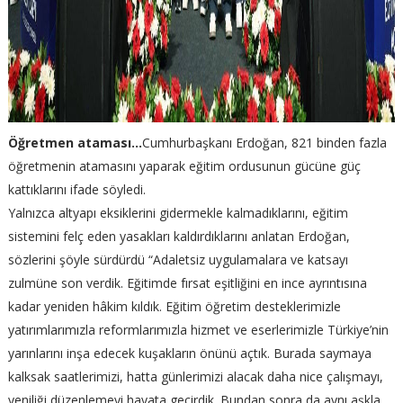
Öğretmen ataması…
Cumhurbaşkanı Erdoğan, 821 binden fazla
öğretmenin atamasını yaparak eğitim ordusunun gücüne güç
kattıklarını ifade söyledi.
Yalnızca altyapı eksiklerini gidermekle kalmadıklarını, eğitim
sistemini felç eden yasakları kaldırdıklarını anlatan Erdoğan,
sözlerini şöyle sürdürdü “Adaletsiz uygulamalara ve katsayı
zulmüne son verdik. Eğitimde fırsat eşitliğini en ince ayrıntısına
kadar yeniden hâkim kıldık. Eğitim öğretim desteklerimizle
yatırımlarımızla reformlarımızla hizmet ve eserlerimizle Türkiye’nin
yarınlarını inşa edecek kuşakların önünü açtık. Burada saymaya
kalksak saatlerimizi, hatta günlerimizi alacak daha nice çalışmayı,
yeniliği düzenlemeyi hayata geçirdik. Bundan sonra da aynı aşkla