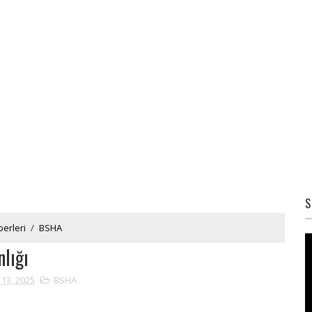
S
erleri
/
BSHA
nlığı
 13, 2025
BSHA