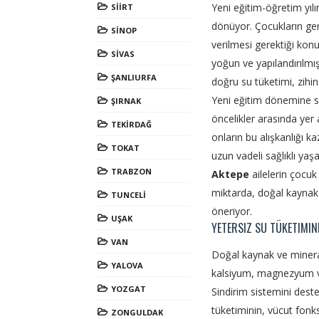
Yeni eğitim-öğretim yıl
SİİRT
dönüyor. Çocukların ge
SİNOP
verilmesi gerektiği kon
SİVAS
yoğun ve yapılandırılmış
ŞANLIURFA
doğru su tüketimi, zihi
Yeni eğitim dönemine sağ
ŞIRNAK
öncelikler arasında yer 
TEKİRDAĞ
onların bu alışkanlığı 
TOKAT
uzun vadeli sağlıklı yaş
TRABZON
Aktepe
ailelerin çocu
miktarda, doğal kaynak v
TUNCELİ
öneriyor.
UŞAK
YETERSIZ SU TÜKETIMIN
VAN
Doğal kaynak ve minera
YALOVA
kalsiyum, magnezyum ve
YOZGAT
Sindirim sistemini deste
tüketiminin, vücut fonks
ZONGULDAK