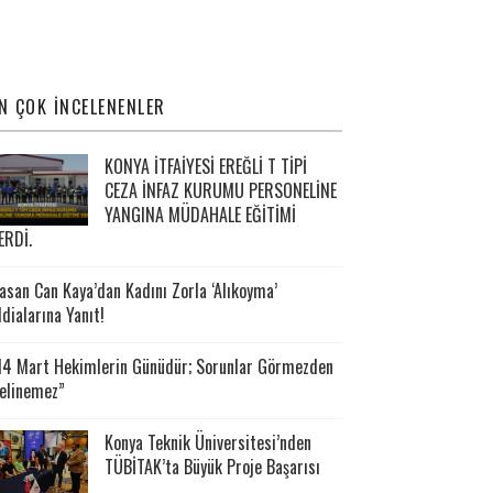
N ÇOK İNCELENENLER
KONYA İTFAİYESİ EREĞLİ T TİPİ
CEZA İNFAZ KURUMU PERSONELİNE
YANGINA MÜDAHALE EĞİTİMİ
ERDİ.
asan Can Kaya’dan Kadını Zorla ‘Alıkoyma’
ddialarına Yanıt!
14 Mart Hekimlerin Günüdür; Sorunlar Görmezden
elinemez”
Konya Teknik Üniversitesi’nden
TÜBİTAK’ta Büyük Proje Başarısı