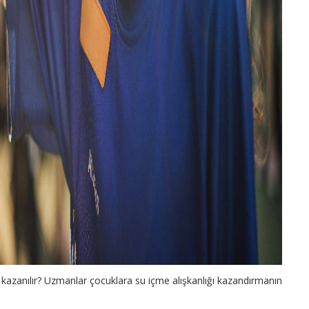
ıl kazanılır? Uzmanlar çocuklara su içme alışkanlığı kazandırmanın