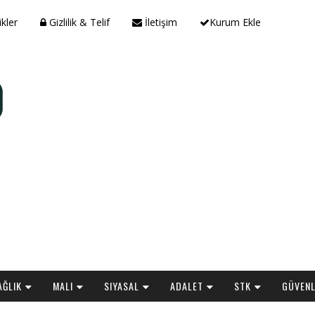
ikler
Gizlilik & Telif
İletişim
Kurum Ekle
AĞLIK
MALI
SIYASAL
ADALET
STK
GÜVENL