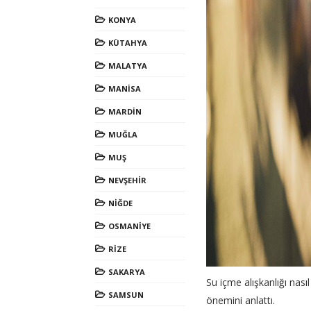
KONYA
KÜTAHYA
MALATYA
MANİSA
MARDİN
MUĞLA
MUŞ
NEVŞEHİR
NİĞDE
OSMANİYE
RİZE
SAKARYA
Su içme alışkanlığı nas
SAMSUN
önemini anlattı.