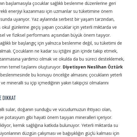
ının başlamasıyla çocuklar sağlıklı beslenme düzenlerine geri
rekli enerjiyi kazanması için uzmanlar su tüketimine önem
usunda uyarıyor. Yaz aylarında serbest bir yaşam tarzından,
 okul günlerine geçiş yapan çocuklar için yeterli miktarda ve
nsel ve fiziksel performans açısından büyük önem taşıyor.
lıklı bir başlangıç için yalnızca beslenme değil, su tüketimi de
almalı. Çocukların ne kadar su içtiğini gün içinde takip etmek,
kazanmasına yardımcı olmak ve okulda da bu süreci desteklemek,
amın temel taşlarını oluşturuyor.
Diyetisyen Neslihan Öztürk
k beslenmesinde bu konuyu önceliğe almasını; çocukların yeterli
e mineralli su içip içmediğinin yakın takipçisi olmalarını
E DIKKAT
lli sular, doğanın sunduğu ve vücudumuzun ihtiyacı olan,
 potasyum gibi hayati önem taşıyan mineralleri içeriyor.
kliyor, kemik sağlığına katkıda bulunuyor. Yeterli miktarda su
iyonlarının düzgün çalışması ve bağışıklığın güçlü kalması için