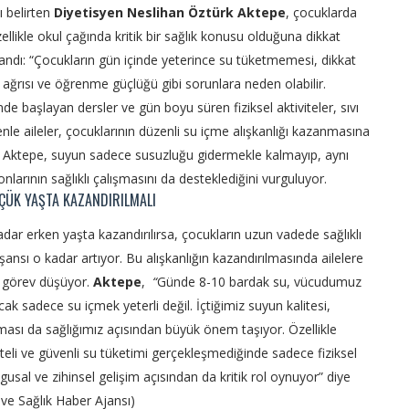
ı belirten
Diyetisyen Neslihan Öztürk Aktepe
, çocuklarda
zellikle okul çağında kritik bir sağlık konusu olduğuna dikkat
landı: “Çocukların gün içinde yeterince su tüketmemesi, dikkat
baş ağrısı ve öğrenme güçlüğü gibi sorunlara neden olabilir.
nde başlayan dersler ve gün boyu süren fiziksel aktiviteler, sıvı
edenle aileler, çocuklarının düzenli su içme alışkanlığı kazanmasına
” Aktepe, suyun sadece susuzluğu gidermekle kalmayıp, aynı
arının sağlıklı çalışmasını da desteklediğini vurguluyor.
ÜÇÜK YAŞTA KAZANDIRILMALI
adar erken yaşta kazandırılırsa, çocukların uzun vadede sağlıklı
şansı o kadar artıyor. Bu alışkanlığın kazandırılmasında ailelere
 görev düşüyor.
Aktepe
,
“
Günde 8-10 bardak su, vücudumuz
cak sadece su içmek yeterli değil. İçtiğimiz suyun kalitesi,
lması da sağlığımız açısından büyük önem taşıyor. Özellikle
aliteli ve güvenli su tüketimi gerçekleşmediğinde sadece fiziksel
usal ve zihinsel gelişim açısından da kritik rol oynuyor” diye
ve Sağlık Haber Ajansı)