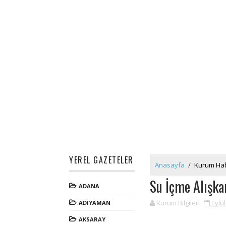
YEREL GAZETELER
Anasayfa
/
Kurum Hab
Su İçme Alışka
ADANA
Kurum Bilgileri
Eylül
ADIYAMAN
AKSARAY