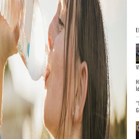
E
V
H
İ
“
G