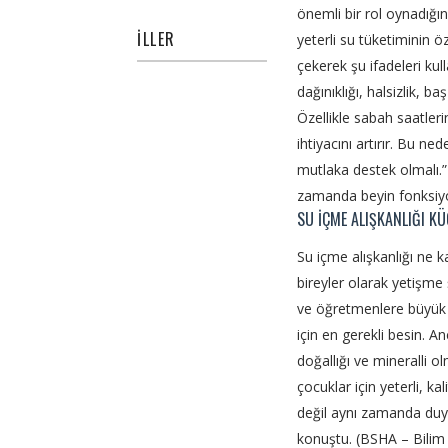
önemli bir rol oynadığın
İLLER
yeterli su tüketiminin ö
çekerek şu ifadeleri kul
dağınıklığı, halsizlik, 
Özellikle sabah saatleri
ihtiyacını artırır. Bu n
mutlaka destek olmalı.
zamanda beyin fonksiyonl
SU İÇME ALIŞKANLIĞI K
Su içme alışkanlığı ne k
bireyler olarak yetişme 
ve öğretmenlere büyük
için en gerekli besin. An
doğallığı ve mineralli o
çocuklar için yeterli, k
değil aynı zamanda duyg
konuştu. (BSHA – Bilim 