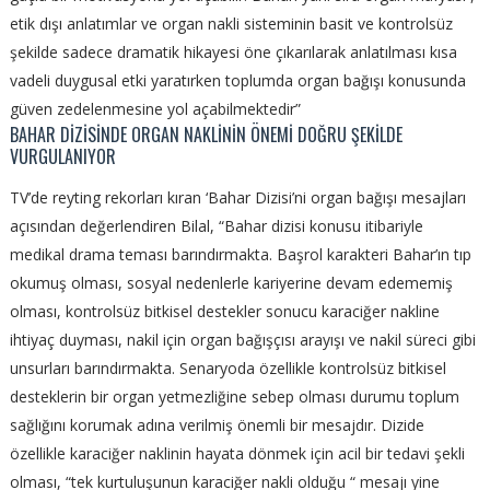
etik dışı anlatımlar ve organ nakli sisteminin basit ve kontrolsüz
şekilde sadece dramatik hikayesi öne çıkarılarak anlatılması kısa
vadeli duygusal etki yaratırken toplumda organ bağışı konusunda
güven zedelenmesine yol açabilmektedir”
BAHAR DİZİSİNDE ORGAN NAKLİNİN ÖNEMİ DOĞRU ŞEKİLDE
VURGULANIYOR
TV’de reyting rekorları kıran ‘Bahar Dizisi’ni organ bağışı mesajları
açısından değerlendiren Bilal, “Bahar dizisi konusu itibariyle
medikal drama teması barındırmakta. Başrol karakteri Bahar’ın tıp
okumuş olması, sosyal nedenlerle kariyerine devam edememiş
olması, kontrolsüz bitkisel destekler sonucu karaciğer nakline
ihtiyaç duyması, nakil için organ bağışçısı arayışı ve nakil süreci gibi
unsurları barındırmakta. Senaryoda özellikle kontrolsüz bitkisel
desteklerin bir organ yetmezliğine sebep olması durumu toplum
sağlığını korumak adına verilmiş önemli bir mesajdır. Dizide
özellikle karaciğer naklinin hayata dönmek için acil bir tedavi şekli
olması, “tek kurtuluşunun karaciğer nakli olduğu “ mesajı yine