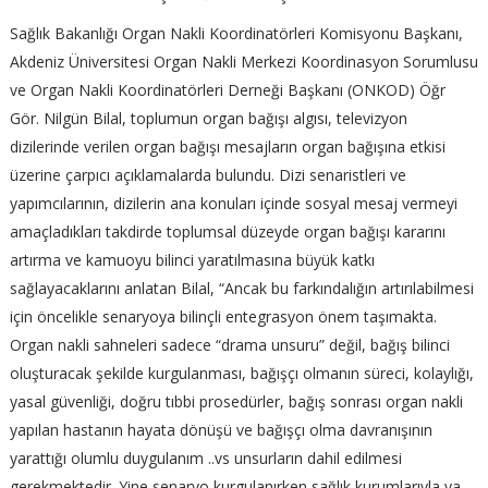
Sağlık Bakanlığı Organ Nakli Koordinatörleri Komisyonu Başkanı,
Akdeniz Üniversitesi Organ Nakli Merkezi Koordinasyon Sorumlusu
ve Organ Nakli Koordinatörleri Derneği Başkanı (ONKOD) Öğr
Gör. Nilgün Bilal, toplumun organ bağışı algısı, televizyon
dizilerinde verilen organ bağışı mesajların organ bağışına etkisi
üzerine çarpıcı açıklamalarda bulundu.
Dizi senaristleri ve
yapımcılarının, dizilerin ana konuları içinde sosyal mesaj vermeyi
amaçladıkları takdirde toplumsal düzeyde organ bağışı kararını
artırma ve kamuoyu bilinci yaratılmasına büyük katkı
sağlayacaklarını anlatan Bilal, “Ancak bu farkındalığın artırılabilmesi
için öncelikle senaryoya bilinçli entegrasyon önem taşımakta.
Organ nakli sahneleri sadece “drama unsuru” değil, bağış bilinci
oluşturacak şekilde kurgulanması, bağışçı olmanın süreci, kolaylığı,
yasal güvenliği, doğru tıbbi prosedürler, bağış sonrası organ nakli
yapılan hastanın hayata dönüşü ve bağışçı olma davranışının
yarattığı olumlu duygulanım ..vs unsurların dahil edilmesi
gerekmektedir. Yine senaryo kurgulanırken sağlık kurumlarıyla ya