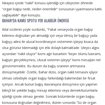
hikayesi içinde “nakil” konusu işlendiği için izleyicinin zihninde
“organ bağışı nedir, neden önemlidir” sorusunun uyanmasına katkı
sağlayabilir” diye konuştu.
BAHAR’DA KAMU SPOTU YER ALABİLİR ÖNERİSİ
Bilal sözlerini şöyle sürdürdü, “Fakat senaryoda organ bağışı
kelimesi doğrudan yer almadığı için veya ölmüş bir bağışçı yada
bağışçı ailesi ile ulusal koordinasyon sisteminin işleyişi kısaca da
olsa görünür kılınmadığı için etki dolaylı kalmaktadır. İzleyici algısı
açısından “nakil oluyor” kısmı ağır basarken “beyin ölümü kavramı,
bağışın gerçekleşmesi, Ulusal sistemin işleyişi” kısmı mesajları net
görünmemekte. Bu durum da bağış oranının artmasına
dönüşmeyebilir. Özetle, Bahar dizisi, organ nakli temasını işliyor
olması sebebiyle organ bağışı farkındalığı bakımından bir fırsat
içeriyor. Ancak bunun bağış davranışına dönüşmesi için yapımın
bilinçli
bir şekilde bağış mesajı eklemesi veya dernek/kurumlarla
işbirliği içinde olması gerekir. Sonraki bölümlerde organ bağışı
konusuna doğrudan değinilmesi, dizinin sonunda
“Siz de organ