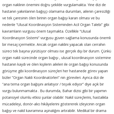
organ naklinin önemini doğru şekilde vurgulamakta. Yine dizi de
hastanın yakınlarının bağışçı olamama durumları, ailenin çaresizliği
ve tek çaresinin ölen birinin organ bağışı kararı olması ve bu
nedenle “Ulusal Koordinasyon Sisteminden Acil Organ Talebi” gibi
kavramların vurgusu önem taşımakta. Özellikle “Ulusal
Koordinasyon Sistemi” vurgusu güven sağlama konusunda önemli
bir mesaj içermekte. Ancak organ naklini yapacak olan cerrahın
süreci tek başına yürütüyor olması ise gerçek dışı bir durum. Çünkü
organ nakli sürecinde organ bağışı , ulusal koordinasyon sistemine
hastanın kaydı ve ölen kişilerin aileleri ile organ bağışı konusunda
görüşme gibi koordinasyon süreçleri her hastanede görev yapan
bizler ”Organ Nakli Koordinatörleri” nin görevleri. Ayrıca dizi de
“ana tema organ bağışını anlatıyor / teşvik ediyor” diye açık bir
vurgu bulunmamakta . Bu durumda, Bahar dizisi gibi bir yapımın
potansiyel olumlu etkisi şunlar olabilir: Nakil süreçlerini, hastalıkla
mücadeleyi, donör-alıcı hikâyelerini göstererek izleyicinin organ
bağışı ve nakil kavramına aşinalığını artırabilir. Medikal bir drama