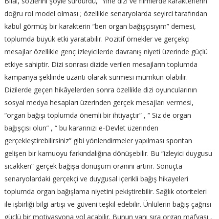
Bilal, sözlerini şöyle sürdürdü, “Yine dizi ve filmlerde karakterlerin
doğru rol model olması ; özellikle senaryolarda seyirci tarafından
kabul görmüş bir karakterin “ben organ bağışçısıyım” demesi,
toplumda büyük etki yaratabilir. Pozitif örnekler ve gerçekçi
mesajlar özellikle genç izleyicilerde davranış niyeti üzerinde güçlü
etkiye sahiptir. Dizi sonrası dizide verilen mesajların toplumda
kampanya şeklinde uzantı olarak sürmesi mümkün olabilir.
Dizilerde geçen hikâyelerden sonra özellikle dizi oyuncularının
sosyal medya hesapları üzerinden gerçek mesajları vermesi,
“organ bağışı toplumda önemli bir ihtiyaçtır” , “ Siz de organ
bağışçısı olun” , “ bu kararınızı e-Devlet üzerinden
gerçekleştirebilirsiniz” gibi yönlendirmeler yapılması spontan
gelişen bir kamuoyu farkındalığına dönüşebilir. Bu “izleyici duygusu
sıcakken” gerçek bağışa dönüşüm oranını artırır. Sonuçta
senaryolardaki gerçekçi ve duygusal içerikli bağış hikayeleri
toplumda organ bağışlama niyetini pekiştirebilir. Sağlık otoriteleri
ile işbirliği bilgi artışı ve güveni teşkil edebilir. Ünlülerin bağış çağrısı
güçlü bir motivasyona yol açabilir. Bunun yanı sıra organ mafyası ,