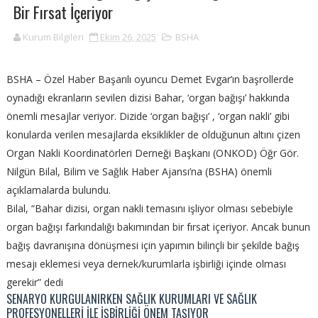
Bir Fırsat İçeriyor
Kurum Bilgileri
Ekim 26, 2025
BSHA
BSHA – Özel Haber
Başarılı oyuncu Demet Evgar’ın başrollerde
oynadığı ekranların sevilen dizisi Bahar, ‘organ bağışı’ hakkında
önemli mesajlar veriyor. Dizide ‘organ bağışı’ , ‘organ nakli’ gibi
konularda verilen mesajlarda eksiklikler de olduğunun altını çizen
Organ Nakli Koordinatörleri Derneği Başkanı (ONKOD) Öğr Gör.
Nilgün Bilal, Bilim ve Sağlık Haber Ajansı’na (BSHA) önemli
açıklamalarda bulundu.
Bilal, “Bahar dizisi, organ nakli temasını işliyor olması sebebiyle
organ bağışı farkındalığı bakımından bir fırsat içeriyor. Ancak bunun
bağış davranışına dönüşmesi için yapımın bilinçli bir şekilde bağış
mesajı eklemesi veya dernek/kurumlarla işbirliği içinde olması
gerekir” dedi
SENARYO KURGULANIRKEN SAĞLIK KURUMLARI VE SAĞLIK
PROFESYONELLERİ İLE İŞBİRLİĞİ ÖNEM TAŞIYOR