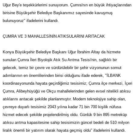
Uğur Bey'e teşekkürlerimi sunuyorum. Çumra'nın en büyük ihtiyaçlarından
birisine Büyükşehir Belediye Başkanımız sayesinde kavuşmuş
bulunuyoruz" ifadelerini kullandı.
ÇUMRA VE 3 MAHALLESİNİN ATIKSULARINI ARITACAK
Konya Büyükşehir Belediye Başkanı Uğur İbrahim Altay da hizmete
sunulan Çumra İleri Biyolojik Atık Su Arıtma Tesisi'nin, sağlıklı bir
gelecek, temiz bir çevre ve sürdürülebilir bir şehir vizyonunun somut
adımlarının en önemlilerinden birisi olduğunu ifade ederek, "İLBANK
koordinasyonunda hayata geçirdiğimiz tesisimiz; Çumra ilçe merkezi, İçeri
Çumra, Alibeyhüyüğü ve Okçu mahallelerinden gelen evsel nitelikli atıksu
atıklarını arıtacak şekilde planlanmıştır. Modern teknolojiye sahip olan,
çevreye duyarlı tesisimiz 2043 yılına kadar 71 bin 700 kişilik nüfusa
hizmet edecek şekilde projelendirilmiş oldu. Günlük 9 bin 895 metreküp
atıksu arıtma kapasitesine sahip tesisimizin güncel bedeli de 510 milyon
liralık önemli bir yatırım olarak hayata geçmiş oldu" ifadelerini kullandı.