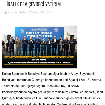
LİRALIK DEV ÇEVRECİ YATIRIM
Kurum Bilgileri
Ekim 09, 2025
Konya Büyükşehir Belediye Başkanı Uğur İbrahim Altay, Büyükşehir
Belediyesi tarafından Çumra'ya kazandırılan İleri Biyolojik Atık Su Arıtma
Tesisi'nin açılışını gerçekleştirdi. Başkan Altay, "İLBANK
koordinasyonunda hayata geçirdiğimiz tesisimiz; Çumra ilçe merkezi, İçeri
Çumra, Alibeyhüyüğü ve Okçu mahallelerinden gelen evsel nitelikli atıksu
atıklarını arıtacak şekilde planlanmıştır. Modern teknolojiye sahip olan,