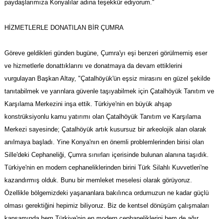
paydaşlarımıza Konyalılar adına teşekkür ediyorum."
HİZMETLERLE DONATILAN BİR ÇUMRA
Göreve geldikleri günden bugüne, Çumra'yı eşi benzeri görülmemiş eser
ve hizmetlerle donattıklarını ve donatmaya da devam ettiklerini
vurgulayan Başkan Altay, "Çatalhöyük'ün eşsiz mirasını en güzel şekilde
tanıtabilmek ve yarınlara güvenle taşıyabilmek için Çatalhöyük Tanıtım ve
Karşılama Merkezini inşa ettik. Türkiye'nin en büyük ahşap
konstrüksiyonlu kamu yatırımı olan Çatalhöyük Tanıtım ve Karşılama
Merkezi sayesinde; Çatalhöyük artık kusursuz bir arkeolojik alan olarak
anılmaya başladı. Yine Konya'nın en önemli problemlerinden birisi olan
Sille'deki Cephaneliği, Çumra sınırları içerisinde bulunan alanına taşıdık.
Türkiye'nin en modern cephaneliklerinden birini Türk Silahlı Kuvvetleri'ne
kazandırmış olduk. Bunu bir memleket meselesi olarak görüyoruz.
Özellikle bölgemizdeki yaşananlara bakılınca ordumuzun ne kadar güçlü
olması gerektiğini hepimiz biliyoruz. Biz de kentsel dönüşüm çalışmaları
kapsamında hem Türkiye'nin en modern cephaneliklerini hem de ağır