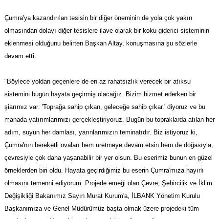
Çumra'ya kazandırılan tesisin bir diğer öneminin de yola çok yakın
olmasından dolayı diğer tesislere ilave olarak bir koku giderici sisteminin
eklenmesi olduğunu belirten Başkan Altay, konuşmasına şu sözlerle
devam etti:
"Böylece yoldan geçenlere de en az rahatsızlık verecek bir atıksu
sistemini bugün hayata geçirmiş olacağız. Bizim hizmet ederken bir
şiarımız var: 'Toprağa sahip çıkan, geleceğe sahip çıkar.' diyoruz ve bu
manada yatırımlarımızı gerçekleştiriyoruz. Bugün bu topraklarda atılan her
adım, suyun her damlası, yarınlarımızın teminatıdır. Biz istiyoruz ki,
Çumra'nın bereketli ovaları hem üretmeye devam etsin hem de doğasıyla,
çevresiyle çok daha yaşanabilir bir yer olsun. Bu eserimiz bunun en güzel
örneklerden biri oldu. Hayata geçirdiğimiz bu eserin Çumra'mıza hayırlı
olmasını temenni ediyorum. Projede emeği olan Çevre, Şehircilik ve İklim
Değişikliği Bakanımız Sayın Murat Kurum'a, İLBANK Yönetim Kurulu
Başkanımıza ve Genel Müdürümüz başta olmak üzere projedeki tüm