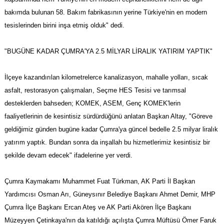
bakımda bulunan 58. Bakım fabrikasının yerine Türkiye'nin en modern
tesislerinden birini inşa etmiş olduk" dedi.
"BUGÜNE KADAR ÇUMRA'YA 2.5 MİLYAR LİRALIK YATIRIM YAPTIK"
İlçeye kazandırılan kilometrelerce kanalizasyon, mahalle yolları, sıcak
asfalt, restorasyon çalışmaları, Seçme HES Tesisi ve tarımsal
desteklerden bahseden; KOMEK, ASEM, Genç KOMEK'lerin
faaliyetlerinin de kesintisiz sürdürdüğünü anlatan Başkan Altay, "Göreve
geldiğimiz günden bugüne kadar Çumra'ya güncel bedelle 2.5 milyar liralık
yatırım yaptık. Bundan sonra da inşallah bu hizmetlerimiz kesintisiz bir
şekilde devam edecek" ifadelerine yer verdi.
Çumra Kaymakamı Muhammet Fuat Türkman, AK Parti İl Başkan
Yardımcısı Osman Arı, Güneysınır Belediye Başkanı Ahmet Demir, MHP
Çumra İlçe Başkanı Ercan Ateş ve AK Parti Akören İlçe Başkanı
Müzeyyen Çetinkaya'nın da katıldığı açılışta Çumra Müftüsü Ömer Faruk