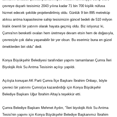
çevreye duyarlı tesisimiz 2043 yılına kadar 71 bin 700 kişilik nüfusa
hizmet edecek şekilde projelendirilmiş oldu. Günlük 9 bin 895 metreküp
atıksu arıtma kapasitesine sahip tesisimizin güncel bedeli de 510 milyon
liralık önemli bir yatırım olarak hayata geçmiş oldu. Biz istiyoruz ki,
Çumra'nın bereketli ovaları hem üretmeye devam etsin hem de doğasıyla,
çevresiyle çok daha yaşanabilir bir yer olsun. Bu eserimiz buna en güzel
örneklerden biri oldu" dedi.
Konya Büyükşehir Belediyesi tarafından yapımı tamamlanan Çumra İleri
Biyolojik Atık Su Arıtma Tesisinin açılışı yapıldı.
Açılışta konuşan AK Parti Çumra İlçe Başkanı İbrahim Onbaşı, böyle
çevreci bir yatırımı Çumra'ya kazandırdığı için Konya Büyükşehir
Belediye Başkanı Uğur İbrahim Altay'a teşekkür etti.
Çumra Belediye Başkanı Mehmet Aydın, "İleri biyolojik Atık Su Arıtma
Tesisi'nin yapımı için Konya Büyükşehir Belediye Başkanımız İbrahim