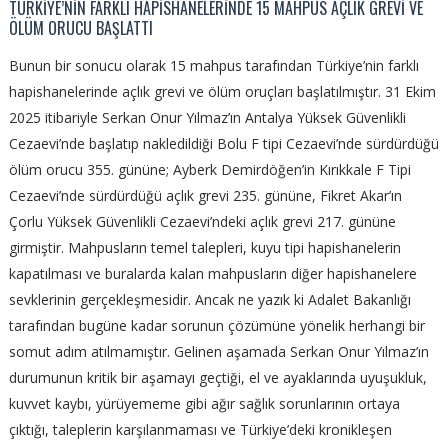
TÜRKİYE’NİN FARKLI HAPİSHANELERİNDE 15 MAHPUS AÇLIK GREVİ VE
ÖLÜM ORUCU BAŞLATTI
Bunun bir sonucu olarak 15 mahpus tarafından Türkiye’nin farklı
hapishanelerinde açlık grevi ve ölüm oruçları başlatılmıştır. 31 Ekim
2025 itibariyle Serkan Onur Yılmaz’ın Antalya Yüksek Güvenlikli
Cezaevi’nde başlatıp nakledildiği Bolu F tipi Cezaevi’nde sürdürdüğü
ölüm orucu 355. gününe; Ayberk Demirdöğen’in Kırıkkale F Tipi
Cezaevi’nde sürdürdüğü açlık grevi 235. gününe, Fikret Akar’ın
Çorlu Yüksek Güvenlikli Cezaevi’ndeki açlık grevi 217. gününe
girmiştir. Mahpusların temel talepleri, kuyu tipi hapishanelerin
kapatılması ve buralarda kalan mahpusların diğer hapishanelere
sevklerinin gerçekleşmesidir. Ancak ne yazık ki Adalet Bakanlığı
tarafından bugüne kadar sorunun çözümüne yönelik herhangi bir
somut adım atılmamıştır. Gelinen aşamada Serkan Onur Yılmaz’ın
durumunun kritik bir aşamayı geçtiği, el ve ayaklarında uyuşukluk,
kuvvet kaybı, yürüyememe gibi ağır sağlık sorunlarının ortaya
çıktığı, taleplerin karşılanmaması ve Türkiye’deki kronikleşen