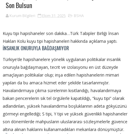
Son Bulsun
Kurum Bilgileri
Ekim 31, 2025
BSHA
Kuyu tipi hapishaneler son dakika…Türk Tabipler Birliği İnsan
Hakları Kolu kuyu tipi hapishaneleri hakkında açıklama yaptı.
İNSANLIK ONURUYLA BAĞDAŞMIYOR
Türkiye’de hapishanelere yönelik uygulanan politikalar insanlık
onuruyla bağdaşmayan, tecrit ve izolasyonu en üst düzeyde
amaçlayan politikalar olup; inşa edilen hapishanelerin mimari
yapıları da bu amaca hizmet eder şekilde tasarlanmıştır.
Havalandırmaya çıkma sürelerinin kısıtlandığı, havalandırmaya
bakan pencerelerin sık tel örgülerle kapatıldığı, “kuyu tipi” olarak
adlandırılan, yüksek havalandırma boşluklarının adeta gökyüzünü
görmeyi engellediği; S tipi, Y tipi ve yüksek güvenlikli hapishaneler
son dönemlerde mahpusların uluslararası sözleşmelerle güvence
altına alınan haklarını kullanamadıkları mekanlara dönüşmüştür.