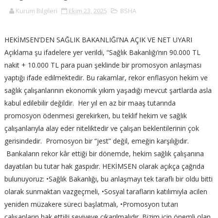
Kurum Bilgileri
Ekim 23, 2025
BSHA
HEKİMSEN’DEN SAĞLIK BAKANLIĞI’NA AÇIK VE NET UYARI
Açıklama şu ifadelere yer verildi, “Sağlık Bakanlığı’nın 90.000 TL
nakit + 10.000 TL para puan şeklinde bir promosyon anlaşması
yaptığı ifade edilmektedir. Bu rakamlar, rekor enflasyon hekim ve
sağlık çalışanlarının ekonomik yıkım yaşadığı mevcut şartlarda asla
kabul edilebilir değildir.
Her yıl en az bir maaş tutarında
promosyon ödenmesi gerekirken, bu teklif hekim ve sağlık
çalışanlarıyla alay eder niteliktedir ve çalışan beklentilerinin çok
gerisindedir.
Promosyon bir “jest” değil, emeğin karşılığıdır.
Bankaların rekor kâr ettiği bir dönemde, hekim sağlık çalışanına
dayatılan bu tutar hak gaspıdır. HEKİMSEN olarak açıkça çağrıda
bulunuyoruz: •Sağlık Bakanlığı, bu anlaşmayı tek taraflı bir oldu bitti
olarak sunmaktan vazgeçmeli, •Sosyal tarafların katılımıyla acilen
yeniden müzakere süreci başlatmalı, •Promosyon tutarı
çalışanların hak ettiği seviyeye çıkarılmalıdır. Bizim için önemli olan