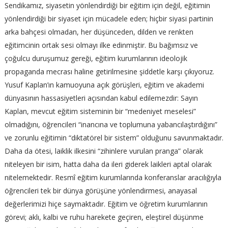
Sendikamız, siyasetin yönlendirdiği bir eğitim için değil, eğitimin
yönlendirdiği bir siyaset için mücadele eden; hiçbir siyasi partinin
arka bahçesi olmadan, her düşünceden, dilden ve renkten
eğitimcinin ortak sesi olmayı ilke edinmiştir. Bu bağımsız ve
çoğulcu duruşumuz gereği, eğitim kurumlarının ideolojik
propaganda mecrası haline getirilmesine şiddetle karşı çıkıyoruz.
Yusuf Kaplan’ın kamuoyuna açık görüşleri, eğitim ve akademi
dünyasının hassasiyetleri açısından kabul edilemezdir: Sayın
Kaplan, mevcut eğitim sisteminin bir “medeniyet meselesi”
olmadığını, öğrencileri “inancına ve toplumuna yabancılaştırdığını”
ve zorunlu eğitimin “diktatörel bir sistem” olduğunu savunmaktadır.
Daha da ötesi, laiklik ilkesini “zihinlere vurulan pranga” olarak
niteleyen bir isim, hatta daha da ileri giderek laikleri aptal olarak
nitelemektedir. Resmî eğitim kurumlarında konferanslar aracılığıyla
öğrencileri tek bir dünya görüşüne yönlendirmesi, anayasal
değerlerimizi hiçe saymaktadır. Eğitim ve öğretim kurumlarının
görevi; aklı, kalbi ve ruhu harekete geçiren, eleştirel düşünme