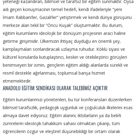
yeteneği kazandıran, bilimsel ve tarafsız bir eğitim sunmaktır. Oysa
adı geçen konuşmacının temel hedefi, kendi ifadeleriyle “yeni
İmam Rabbani’ler, Gazali’ler” yetiştirmek ve kendi dünya görüşünü
merkeze alan tekil bir “Öncü Kuşak” oluşturmaktır. Bu durum,
eğitim kurumlarını ideolojik bir dönüşüm projesinin aracı haline
getirme girişimidir. Ülkemizin ihtiyaç duyduğu en önemli şey,
kamplaşmaları sonlandıracak uzlaşma ruhudur. Köklü siyasi ve
kültürel konularda kutuplaştırıcı, keskin ve ötekileştirici görüşleri
benimseyen bir ismin, gençlerin eğitim aldığı alanlarda sürekli ve
resmî destekle ağırlanması, toplumsal barışa hizmet
etmemektedir.
ANADOLU EĞİTİM SENDİKASI OLARAK TALEBİMİZ AÇIKTIR
Eğitim kurumlarımızı yönetenleri, bu tür konferansları düzenlerken
bilimsel tarafsızlık, pedagojik uygunluk ve çoğulculuk ilkelerini esas
almaya davet ediyoruz. Eğitim alanını; iktidarların ya da belirli
zümrelerin ideolojik tahakküm sahası olmaktan çıkarıp, tüm
öğrencilerin özgür ve eleştirel düşünebildiği bir ortam olarak