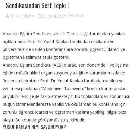
Sendikasından Sert Tepki !
Kurum Bilgileri
Ekim 24, 2025
BSHA
Anadolu Eğitim Sendikası İzmir İl Temsilciliği, tarafından yapılan
açıklamada, Prof.Dr. Yusuf Kaplan tarafından okullarda ve
üniversitelerde verilen konferanslara zorunlu öğrenci, idareci ve
öğretmen katılımına tepki gösterdi.
Anadolu Eğitim Sendikası (AES) olarak, son dönemde il ve ilçe milli
eğitim müdürlükleri organizasyonuyla eğitim kurumlarımızda ve
üniversitelerimizde
Prof. Dr. Yusuf Kaplan
tarafından verilen ve
verilmesi planlanan “Medeniyet Tasavvuru” konulu konferansları
büyük bir endişe ile takip etmekteyiz. Bu toplantılardan sonuncusu
bugün İzmir Menderes’te yapıldı ve okullardan bu konferans için
zorunlu öğrenci, idareci ve öğretmen katılımı yapıldığı bilgisi bize
ulaştı. Bu konuda görüşümüz şu şekildedir:
YUSUF KAPLAN NEYİ SAVUNUYOR?