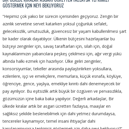
GÖSTERMEK İÇIN NEYI BEKLIYORUZ
“Hepimiz çok yakıcı bir sürecin içerisinden geçiyoruz. Zengin bir
azınlık servetine servet katarken yoksul çoğunluk sefalet,
geleceksizlik, umutsuzluk, güvencesiz bir yaşam kabullenilmesi şart
bir kader olarak dayatılıyor. Ülkenin bütçesini hazırlayanlar bu
bütçeyi zenginler için, savaş taraftarları için, silah için, doğal
kaynaklarımızın yabancılara peşkeş çekilmesi için, ağır vergi yükü
altında halkı ezmek için hazırlıyor. Ülke geliri zenginler,
konsorsiyumlar, tekeller arasında paylaştırılırken yoksullara,
ezilenlere, işçi ve emekçilere, memurlara, küçük esnafa, köylüye,
öğrenciye, gence, yaşlıya, emekliye kırıntı dahi denemeyecek bir
pay ayrılıyor. Bu eşitsizlik artık büyük bir özgüven ve pervasızlıkla,
gözümüzün içine baka baka yapılıyor. Değerli arkadaşlar, Bir
ülkede kiralar artık bir asgari ücretten fazlaysa, maaşlar en
sağlıksız şekilde beslenebilmek için dahi yetmez durumdaysa,
tencereler kaynamıyor, temel insani ihtiyaçlar dahi
karşılanamıyorsa tepkimizi göstermek için daha neyi bekliyoruz?”