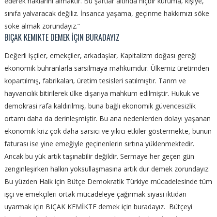
ederek haklarını almaktır. Bu şartlar altında hiçbir kuruma, kişiye,
sınıfa yalvaracak değiliz. İnsanca yaşama, geçinme hakkımızı söke
söke almak zorundayız.”
BIÇAK KEMIKTE DEMEK İÇIN BURADAYIZ
Değerli işçiler, emekçiler, arkadaşlar, Kapitalizm doğası gereği
ekonomik buhranlarla sarsılmaya mahkumdur. Ülkemiz üretimden
kopartılmış, fabrikaları, üretim tesisleri satılmıştır. Tarım ve
hayvancılık bitirilerek ülke dışarıya mahkum edilmiştir. Hukuk ve
demokrasi rafa kaldırılmış, buna bağlı ekonomik güvencesizlik
ortamı daha da derinleşmiştir. Bu ana nedenlerden dolayı yaşanan
ekonomik kriz çok daha sarsıcı ve yıkıcı etkiler göstermekte, bunun
faturası ise yine emeğiyle geçinenlerin sırtına yüklenmektedir.
Ancak bu yük artık taşınabilir değildir. Sermaye her geçen gün
zenginleşirken halkın yoksullaşmasına artık dur demek zorundayız.
Bu yüzden Halk için Bütçe Demokratik Türkiye mücadelesinde tüm
işçi ve emekçileri ortak mücadeleye çağırmak siyasi iktidarı
uyarmak için BIÇAK KEMİKTE demek için buradayız. Bütçeyi