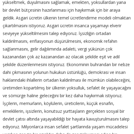
yükseltmek, duyulmasını sağlamak, emekten, yoksullardan yana
bir devlet bütçesinin hazırlanması için haykırmak için bir araya
geldik. Asgari ücretin ülkenin temel ücretlendirme modeli olmaktan
çıkartılmasını istiyoruz. Asgari ücretin insanca yaşamayı elverir
seviyeye yükseltilmesini talep ediyoruz. İşsizliğin ortadan
kaldırılmasını, enflasyonun düşürülmesini, ekonomik refahın
sağlanmasını, gelir dağılımında adaleti, vergi yükünün çok
kazanandan çok az kazanandan az olacak şekilde eşit ve adil
şekilde düzenlenmesini istiyoruz. Ekonominin buhrandan bir nebze
dahi çıkmasının yolunun hukukun üstünlüğü, demokrasi ve insan
haklarındaki ihlallerin ortadan kaldırılması ile mümkün olabileceğini,
üretimden kopartılmış bir ülkenin yoksulluk, sefalet ile yaşayacağını
ve sömürge haline geleceğini bir kez daha haykırmak istiyoruz.
İşçilerin, memurların, köylülerin, üreticilerin, küçük esnafın,
emeklilerin, işsizlerin, konutsuz yurttaşların gerçekten sosyal bir
devlet çatısı altında yaşayabildiği bir hayata kavuşturulmasını talep
ediyoruz. Milyonlarca insan sefalet şartlarında yaşam mücadelesi