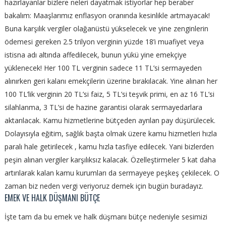
hazırlayanlar bizlere neleri dayatmak istiyorlar hep beraber
bakalım: Maaşlarımız enflasyon oranında kesinlikle artmayacak!
Buna karşılık vergiler olağanüstü yükselecek ve yine zenginlerin
ödemesi gereken 2.5 trilyon verginin yüzde 18’i muafiyet veya
istisna adı altında affedilecek, bunun yükü yine emekçiye
yüklenecek!
Her 100 TL verginin sadece 11 TL’si sermayeden
alınırken geri kalanı emekçilerin üzerine bırakılacak. Yine alınan her
100 TL’lik verginin 20 TL’si faiz, 5 TL’si teşvik primi, en az 16 TL’si
silahlanma, 3 TL’si de hazine garantisi olarak sermayedarlara
aktarılacak. Kamu hizmetlerine bütçeden ayrılan pay düşürülecek.
Dolayısıyla eğitim, sağlık başta olmak üzere kamu hizmetleri hızla
paralı hale getirilecek , kamu hızla tasfiye edilecek.
Yani bizlerden
peşin alınan vergiler karşılıksız kalacak. Özelleştirmeler 5 kat daha
artırılarak kalan kamu kurumları da sermayeye peşkeş çekilecek. O
zaman biz neden vergi veriyoruz demek için bugün buradayız.
EMEK VE HALK DÜŞMANI BÜTÇE
İşte tam da bu emek ve halk düşmanı bütçe nedeniyle sesimizi