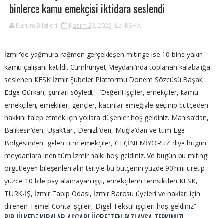
binlerce kamu emekçisi iktidara seslendi
Kurum Bilgileri
Kasım 29, 2025
BSHA
İzmir’de yağmura rağmen gerçekleşen mitinge ise 10 bine yakın
kamu çalışanı katıldı. Cumhuriyet Meydanı’nda toplanan kalabalığa
seslenen KESK İzmir Şubeler Platformu Dönem Sözcüsü Başak
Edge Gürkan, şunları söyledi, “Değerli işçiler, emekçiler, kamu
emekçileri, emekliler, gençler, kadınlar emeğiyle geçinip bütçeden
hakkını talep etmek için yollara düşenler hoş geldiniz. Manisa’dan,
Balıkesir’den, Uşak’tan, Denizli’den, Muğla’dan ve tüm Ege
Bölgesinden gelen tüm emekçiler, GEÇİNEMİYORUZ diye bugün
meydanlara inen tüm İzmir halkı hoş geldiniz. Ve bugün bu mitingi
örgütleyen bileşenleri alın teriyle bu bütçenin yüzde 90’nını üretip
yüzde 10 bile pay alamayan işçi, emekçilerin temsilcileri KESK,
TÜRK-İŞ, İzmir Tabip Odası, İzmir Barosu üyeleri ve hakları için
direnen Temel Conta işçileri, Digel Tekstil işçileri hoş geldiniz”
BIR ÜLKEDE KIRALAR ASGARI ÜCRETTEN FAZLAYSA TEPKIMIZI