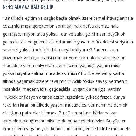
NEFES ALAMAZ HALE GELDIK…
“Bir ülkede eğitim ve sağlık başta olmak üzere temel ihtiyaçlar hala
çözümlenmesi gereken bir sorunsa, halk nefes alamaz hale
gelmişse, milyonlarca yoksul, dar ve sabit gelirli insan büyük bir
geleceksizlik ve güvensizlik ortamında yaşam mücadelesi veriyorsa
sesimizi yükseltmek için daha neyi bekliyoruz?
Sadece karın
doyurmak ve başını çatısı olan bir yere sokmak için amansız bir
mücadele veren milyonlarca emekçinin yaşadığı yaşam mıdır
yoksa hayatta kalma mücadelesi midir? Bu ilkel ve vahşi şartlar
altında yaşamak bizlere reva mıdır? Açlık-tokluk savaşı vermenin
insanlıkla, medeniyetle, çağdaşlıkla, uygarlıkla ne ilgisi vardır?
Yüksek enflasyon altında ezilen, işsizlikte, yüksek faizde dünya
rekorları kıran bir ülkede yaşam mücadelesi vermenin ne demek
olduğunu patronlar bilemez. Bu düzen onların kârlarına kar
katmakta olduğundan bilseler de buna ses etmezler. Bu yüzden
emekçilerin yegane yolu kendi sınıf kardeşleri ile birlikte mücadele