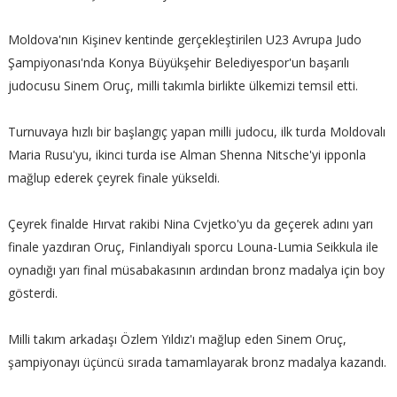
Moldova'nın Kişinev kentinde gerçekleştirilen U23 Avrupa Judo
Şampiyonası'nda Konya Büyükşehir Belediyespor'un başarılı
judocusu Sinem Oruç, milli takımla birlikte ülkemizi temsil etti.
Turnuvaya hızlı bir başlangıç yapan milli judocu, ilk turda Moldovalı
Maria Rusu'yu, ikinci turda ise Alman Shenna Nitsche'yi ipponla
mağlup ederek çeyrek finale yükseldi.
Çeyrek finalde Hırvat rakibi Nina Cvjetko'yu da geçerek adını yarı
finale yazdıran Oruç, Finlandiyalı sporcu Louna-Lumia Seikkula ile
oynadığı yarı final müsabakasının ardından bronz madalya için boy
gösterdi.
Milli takım arkadaşı Özlem Yıldız'ı mağlup eden Sinem Oruç,
şampiyonayı üçüncü sırada tamamlayarak bronz madalya kazandı.