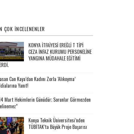
N ÇOK İNCELENENLER
KONYA İTFAİYESİ EREĞLİ T TİPİ
CEZA İNFAZ KURUMU PERSONELİNE
YANGINA MÜDAHALE EĞİTİMİ
ERDİ.
asan Can Kaya’dan Kadını Zorla ‘Alıkoyma’
ddialarına Yanıt!
14 Mart Hekimlerin Günüdür; Sorunlar Görmezden
elinemez”
Konya Teknik Üniversitesi’nden
TÜBİTAK’ta Büyük Proje Başarısı