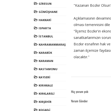
GİRESUN
"Kazanan Bozkır Olsun
GÜMÜŞHANE
Açıklamasının devamında
HAKKARİ
olması temennisini dile g
ISPARTA
"İlçemiz Bozkır'ın ekon
İSTANBUL
sanatkarlarımızın sorunl
Bozkır esnafının hak ve
KAHRAMANMARAŞ
zaman ilçemize faydası
KARABÜK
olacaktır."
KARAMAN
KASTAMONU
KAYSERİ
KIRIKKALE
Hiç yorum yok:
KIRKLARELİ
Yorum Gönder
KIRŞEHİR
KOCAELİ