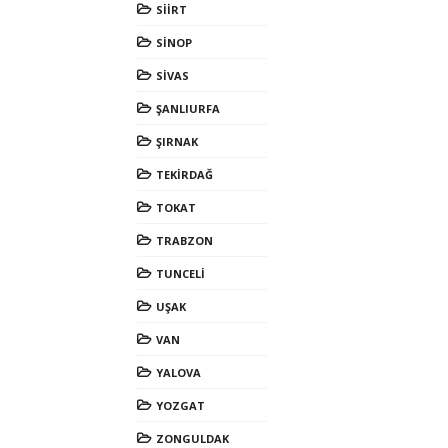
SİİRT
SİNOP
SİVAS
ŞANLIURFA
ŞIRNAK
TEKİRDAĞ
TOKAT
TRABZON
TUNCELİ
UŞAK
VAN
YALOVA
YOZGAT
ZONGULDAK