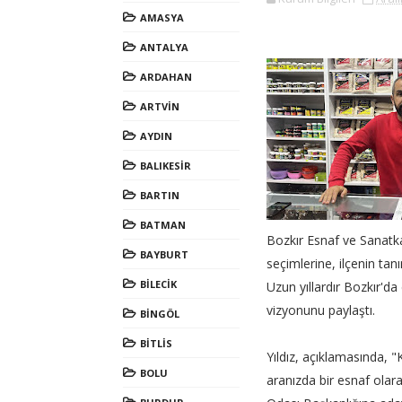
AMASYA
ANTALYA
ARDAHAN
ARTVİN
AYDIN
BALIKESİR
BARTIN
BATMAN
Bozkır Esnaf ve Sanatka
BAYBURT
seçimlerine, ilçenin tan
BİLECİK
Uzun yıllardır Bozkır'da
vizyonunu paylaştı.
BİNGÖL
BİTLİS
Yıldız, açıklamasında, "
BOLU
aranızda bir esnaf olar