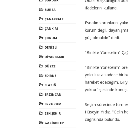
Odası Başkanlığına ad
BURDUR
ifadelerini kullandı.
BURSA
ÇANAKKALE
Esnafın sorunlarını yakı
ÇANKIRI
kurum değil, dayanışma
güç olmalıdır" dedi.
ÇORUM
DENİZLİ
"Birlikte Yönetelim" Çağ
DİYARBAKIR
DÜZCE
"Birlikte Yönetelim" pr
yolculukta sadece bir ba
EDİRNE
hareket edeceğim. Biliy
ELAZIĞ
yoktur" şeklinde konuşt
ERZİNCAN
ERZURUM
Seçim sürecinde tüm esna
Hüseyin Yıldız, "Gelin he
ESKİŞEHİR
çağrısında bulundu.
GAZİANTEP