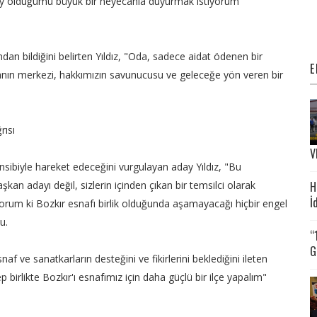
ay olduğumu büyük bir heyecanla duyurmak istiyorum"
ndan bildiğini belirten Yıldız, "Oda, sadece aidat ödenen bir
E
nın merkezi, hakkımızın savunucusu ve geleceğe yön veren bir
rısı
V
ensibiyle hareket edeceğini vurgulayan aday Yıldız, "Bu
H
şkan adayı değil, sizlerin içinden çıkan bir temsilci olarak
İ
orum ki Bozkır esnafı birlik olduğunda aşamayacağı hiçbir engel
u.
“
G
f ve sanatkarların desteğini ve fikirlerini beklediğini ileten
p birlikte Bozkır'ı esnafımız için daha güçlü bir ilçe yapalım"