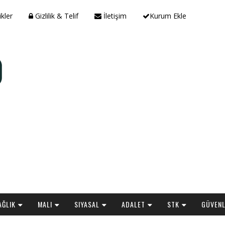
ikler
Gizlilik & Telif
İletişim
Kurum Ekle
AĞLIK
MALI
SIYASAL
ADALET
STK
GÜVENL