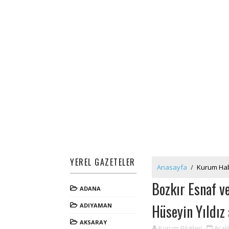
YEREL GAZETELER
Anasayfa
/
Kurum Hab
Bozkır Esnaf ve
ADANA
Hüseyin Yıldız 
ADIYAMAN
AKSARAY
Kurum Bilgileri
Aralı