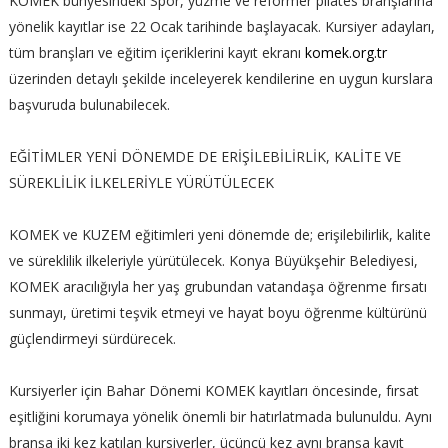
KOMEK bünyesindeki Spor, yüzme ve reformer pilates branşlarına
yönelik kayıtlar ise 22 Ocak tarihinde başlayacak. Kursiyer adayları,
tüm branşları ve eğitim içeriklerini kayıt ekranı
komek.org.tr
üzerinden detaylı şekilde inceleyerek kendilerine en uygun kurslara
başvuruda bulunabilecek.
EĞİTİMLER YENİ DÖNEMDE DE ERİŞİLEBİLİRLİK, KALİTE VE
SÜREKLİLİK İLKELERİYLE YÜRÜTÜLECEK
KOMEK ve KUZEM eğitimleri yeni dönemde de; erişilebilirlik, kalite
ve süreklilik ilkeleriyle yürütülecek. Konya Büyükşehir Belediyesi,
KOMEK aracılığıyla her yaş grubundan vatandaşa öğrenme fırsatı
sunmayı, üretimi teşvik etmeyi ve hayat boyu öğrenme kültürünü
güçlendirmeyi sürdürecek.
Kursiyerler için Bahar Dönemi KOMEK kayıtları öncesinde, fırsat
eşitliğini korumaya yönelik önemli bir hatırlatmada bulunuldu. Aynı
branşa iki kez katılan kursiyerler, üçüncü kez aynı branşa kayıt