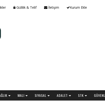
ikler
Gizlilik & Telif
İletişim
Kurum Ekle
AĞLIK
MALI
SIYASAL
ADALET
STK
GÜVENL