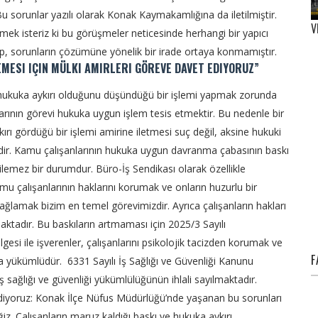
Bu sorunlar yazılı olarak Konak Kaymakamlığına da iletilmiştir.
V
mek isteriz ki bu görüşmeler neticesinde herhangi bir yapıcı
up, sorunların çözümüne yönelik bir irade ortaya konmamıştır.
ESI IÇIN MÜLKI AMIRLERI GÖREVE DAVET EDIYORUZ”
 hukuka aykırı olduğunu düşündüğü bir işlemi yapmak zorunda
arının görevi hukuka uygun işlem tesis etmektir. Bu nedenle bir
 gördüğü bir işlemi amirine iletmesi suç değil, aksine hukuki
ir. Kamu çalışanlarının hukuka uygun davranma çabasının baskı
ilemez bir durumdur. Büro-İş Sendikası olarak özellikle
mu çalışanlarının haklarını korumak ve onların huzurlu bir
sağlamak bizim en temel görevimizdir.
Ayrıca çalışanların hakları
ktadır. Bu baskıların artmaması için 2025/3 Sayılı
esi ile işverenler, çalışanlarını psikolojik tacizden korumak ve
F
kla yükümlüdür.
6331 Sayılı İş Sağlığı ve Güvenliği Kanunu
sağlığı ve güvenliği yükümlülüğünün ihlali sayılmaktadır.
diyoruz: Konak İlçe Nüfus Müdürlüğü’nde yaşanan bu sorunları
 Çalışanların maruz kaldığı baskı ve hukuka aykırı