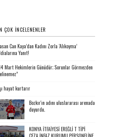
N ÇOK İNCELENENLER
asan Can Kaya’dan Kadını Zorla ‘Alıkoyma’
ddialarına Yanıt!
14 Mart Hekimlerin Günüdür; Sorunlar Görmezden
elinemez”
şı hayat kurtarır
Bozkır'ın adını uluslararası arenada
duyurdu.
KONYA İTFAİYESİ EREĞLİ T TİPİ
CEZA İNFAZ KURUMU PERSONELİNE