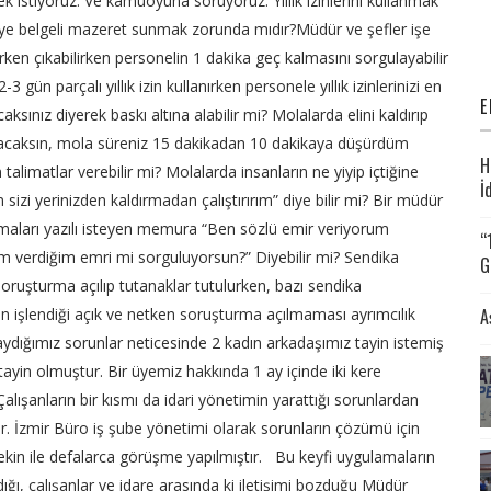
mek istiyoruz. Ve kamuoyuna soruyoruz. Yıllık izinlerini kullanmak
ye belgeli mazeret sunmak zorunda mıdır?
Müdür ve şefler işe
rken çıkabilirken personelin 1 dakika geç kalmasını sorgulayabilir
 gün parçalı yıllık izin kullanırken personele yıllık izinlerinizi en
E
ksınız diyerek baskı altına alabilir mi? Molalarda elini kaldırıp
ıkacaksın, mola süreniz 15 dakikadan 10 dakikaya düşürdüm
H
 talimatlar verebilir mi? Molalarda insanların ne yiyip içtiğine
İ
 sizi yerinizden kaldırmadan çalıştırırım” diye bilir mi? Bir müdür
maları yazılı isteyen memura “Ben sözlü emir veriyorum
“
m verdiğim emri mi sorguluyorsun?” Diyebilir mi?
Sendika
G
soruşturma açılıp tutanaklar tutulurken, bazı sendika
A
çun işlendiği açık ve netken soruşturma açılmaması ayrımcılık
aydığımız sorunlar neticesinde 2 kadın arkadaşımız tayin istemiş
ayin olmuştur. Bir üyemiz hakkında 1 ay içinde iki kere
alışanların bir kısmı da idari yönetimin yarattığı sorunlardan
ir. İzmir Büro iş şube yönetimi olarak sorunların çözümü için
kin ile defalarca görüşme yapılmıştır. Bu keyfi uygulamaların
ığı, çalışanlar ve idare arasında ki iletişimi bozduğu Müdür