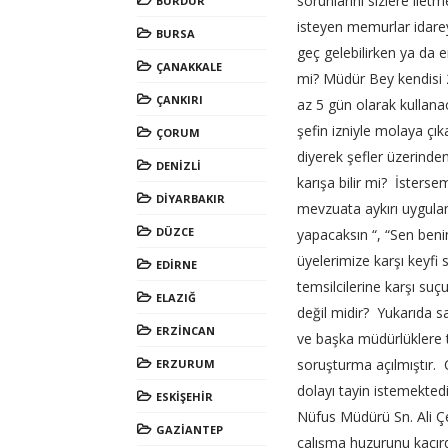
sorunlarını sizlere ilet
BURDUR
isteyen memurlar idare
BURSA
geç gelebilirken ya da e
ÇANAKKALE
mi?
Müdür Bey kendisi 2-3
ÇANKIRI
az 5 gün olarak kullanaca
şefin izniyle molaya ç
ÇORUM
diyerek şefler üzerinden
DENİZLİ
karışa bilir mi? İstersem
DİYARBAKIR
mevzuata aykırı uygula
DÜZCE
yapacaksın “, “Sen beni
üyelerimize karşı keyfi 
EDİRNE
temsilcilerine karşı su
ELAZIĞ
değil midir? Yukarıda s
ERZİNCAN
ve başka müdürlüklere t
soruşturma açılmıştır. Ç
ERZURUM
dolayı tayin istemekted
ESKİŞEHİR
Nüfus Müdürü Sn. Ali Çe
GAZİANTEP
çalışma huzurunu kaçırd