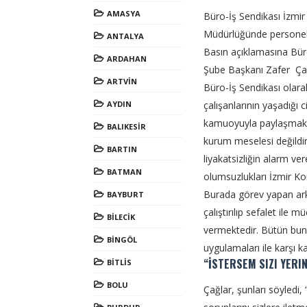
AMASYA
Büro-İş Sendikası İzmir
Müdürlüğünde personel
ANTALYA
Basın açıklamasına Büro
ARDAHAN
Şube Başkanı Zafer Çağ
ARTVİN
Büro-İş Sendikası olar
AYDIN
çalışanlarının yaşadığı 
kamuoyuyla paylaşmak ü
BALIKESİR
kurum meselesi değildir
BARTIN
liyakatsizliğin alarm ve
BATMAN
olumsuzlukları İzmir K
Burada görev yapan arka
BAYBURT
çalıştırılıp sefalet il
BİLECİK
vermektedir. Bütün bunla
BİNGÖL
uygulamaları ile karşı ka
“İSTERSEM SIZI YERI
BİTLİS
BOLU
Çağlar, şunları söyledi