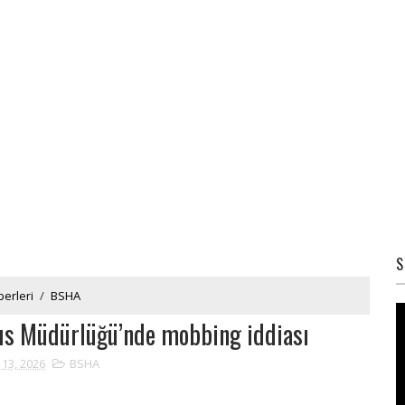
S
erleri
/
BSHA
fus Müdürlüğü’nde mobbing iddiası
 13, 2026
BSHA