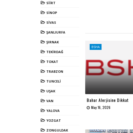
SİİRT
SİNOP
SİVAS
ŞANLIURFA
ŞIRNAK
BSHA
TEKİRDAĞ
TOKAT
TRABZON
TUNCELİ
UŞAK
Bahar Alerjisine Dikkat
VAN
May 16, 2026
YALOVA
YOZGAT
ZONGULDAK