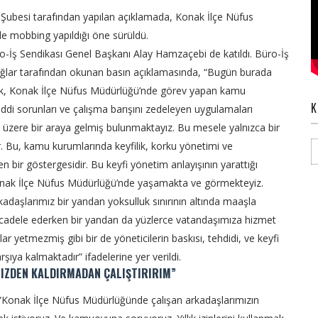
 Şubesi tarafından yapılan açıklamada, Konak İlçe Nüfus
e mobbing yapıldığı öne sürüldü.
-İş Sendikası Genel Başkanı Alay Hamzaçebi de katıldı. Büro-İş
lar tarafından okunan basın açıklamasında, “Bugün burada
ak, Konak İlçe Nüfus Müdürlüğü’nde görev yapan kamu
K
ciddi sorunları ve çalışma barışını zedeleyen uygulamaları
zere bir araya gelmiş bulunmaktayız. Bu mesele yalnızca bir
. Bu, kamu kurumlarında keyfilik, korku yönetimi ve
ren bir göstergesidir. Bu keyfi yönetim anlayışının yarattığı
onak İlçe Nüfus Müdürlüğü’nde yaşamakta ve görmekteyiz.
daşlarımız bir yandan yoksulluk sınırının altında maaşla
e mücadele ederken bir yandan da yüzlerce vatandaşımıza hizmet
r yetmezmiş gibi bir de yöneticilerin baskısı, tehdidi, ve keyfi
rşıya kalmaktadır” ifadelerine yer verildi.
NIZDEN KALDIRMADAN ÇALIŞTIRIRIM”
, “Konak İlçe Nüfus Müdürlüğünde çalışan arkadaşlarımızın