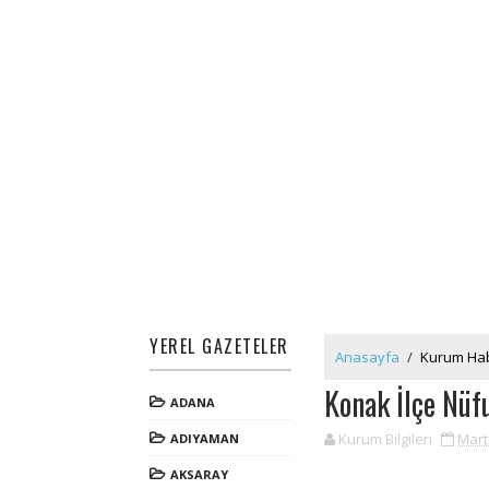
YEREL GAZETELER
Anasayfa
/
Kurum Hab
Konak İlçe Nü
ADANA
Kurum Bilgileri
Mart
ADIYAMAN
AKSARAY