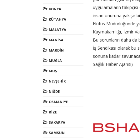
uygulamaların takipçisi
KONYA
insan onuruna yakışır 
KÜTAHYA
Nüfus Müdürlüğünde yaşa
MALATYA
Kaymakamlığı, İzmir Vali
Bu sorunların daha da 
MANİSA
İş Sendikası olarak bu s
MARDİN
sonuna kadar savunaca
MUĞLA
Sağlık Haber Ajansı)
MUŞ
NEVŞEHİR
NİĞDE
OSMANİYE
RİZE
SAKARYA
SAMSUN