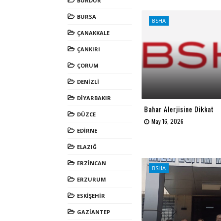
BURDUR
BURSA
BSHA
ÇANAKKALE
ÇANKIRI
ÇORUM
DENİZLİ
DİYARBAKIR
Bahar Alerjisine Dikkat
DÜZCE
May 16, 2026
EDİRNE
ELAZIĞ
ERZİNCAN
BSHA
ERZURUM
ESKİŞEHİR
GAZİANTEP