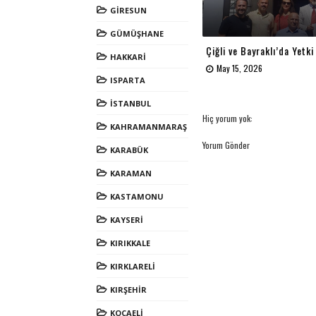
GİRESUN
GÜMÜŞHANE
Çiğli ve Bayraklı’da Yetki
HAKKARİ
May 15, 2026
ISPARTA
İSTANBUL
Hiç yorum yok:
KAHRAMANMARAŞ
Yorum Gönder
KARABÜK
KARAMAN
KASTAMONU
KAYSERİ
KIRIKKALE
KIRKLARELİ
KIRŞEHİR
KOCAELİ