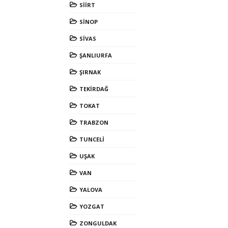
SİİRT
SİNOP
SİVAS
ŞANLIURFA
ŞIRNAK
TEKİRDAĞ
TOKAT
TRABZON
TUNCELİ
UŞAK
VAN
YALOVA
YOZGAT
ZONGULDAK