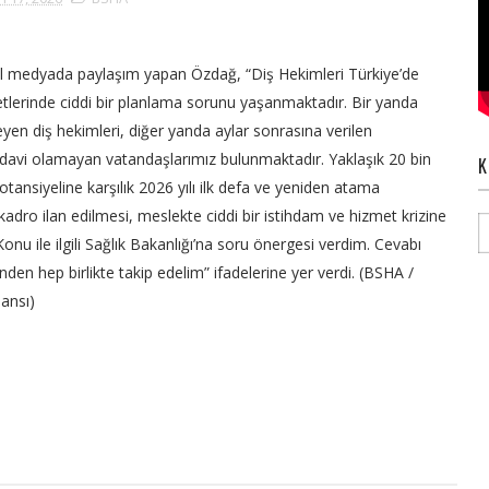
 medyada paylaşım yapan Özdağ, “Diş Hekimleri Türkiye’de
metlerinde ciddi bir planlama sorunu yaşanmaktadır. Bir yanda
n diş hekimleri, diğer yanda aylar sonrasına verilen
edavi olamayan vatandaşlarımız bulunmaktadır. Yaklaşık 20 bin
K
tansiyeline karşılık 2026 yılı ilk defa ve yeniden atama
kadro ilan edilmesi, meslekte ciddi bir istihdam ve hizmet krizine
nu ile ilgili Sağlık Bakanlığı’na
soru önergesi verdim. Cevabı
nden hep birlikte takip edelim” ifadelerine yer verdi. (BSHA /
jansı)