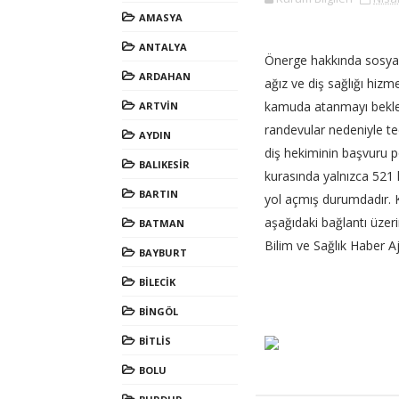
AMASYA
ANTALYA
Önerge hakkında sosyal
ARDAHAN
ağız ve diş sağlığı hiz
kamuda atanmayı bekleye
ARTVİN
randevular nedeniyle t
AYDIN
diş hekiminin başvuru po
BALIKESİR
kurasında yalnızca 521 
BARTIN
yol açmış durumdadır. Ko
aşağıdaki bağlantı üzeri
BATMAN
Bilim ve Sağlık Haber A
BAYBURT
BİLECİK
BİNGÖL
BİTLİS
BOLU