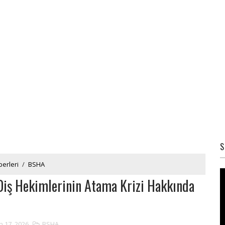
S
erleri
/
BSHA
Diş Hekimlerinin Atama Krizi Hakkında
n 17, 2026
BSHA