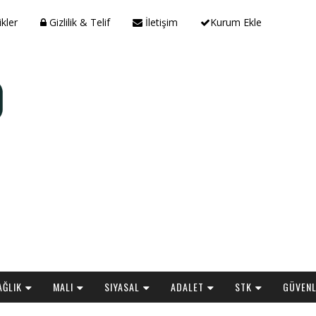
ikler
Gizlilik & Telif
İletişim
Kurum Ekle
AĞLIK
MALI
SIYASAL
ADALET
STK
GÜVENL