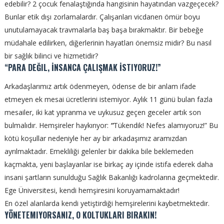
edebilir? 2 çocuk fenalaştığında hangisinin hayatından vazgeçecek?
Bunlar etik dışı zorlamalardır. Çalışanları vicdanen ömür boyu
unutulamayacak travmalarla baş başa bırakmaktır. B
ir bebeğe
müdahale edilirken, diğerlerinin hayatları önemsiz midir? Bu nasıl
bir sağlık bilinci ve hizmetidir?
“PARA DEĞIL, İNSANCA ÇALIŞMAK İSTIYORUZ!”
Arkadaşlarımız artık ödenmeyen, ödense de bir anlam ifade
etmeyen ek mesai ücretlerini istemiyor. Aylık 11 günü bulan fazla
mesailer, iki kat yıpranma ve uykusuz geçen geceler artık son
bulmalıdır. Hemşireler haykırıyor:
“
Tükendik! Nefes alamıyoruz!”
Bu
kötü koşullar nedeniyle her ay bir arkadaşımız aramızdan
ayrılmaktadır. Emekliliği gelenler bir dakika bile beklemeden
kaçmakta, yeni başlayanlar ise birkaç ay içinde istifa ederek daha
insani şartların sunulduğu Sağlık Bakanlığı kadrolarına geçmektedir.
Ege Üniversitesi, kendi hemşiresini koruyamamaktadır!
En özel alanlarda kendi yetiştirdiği hemşirelerini kaybetmektedir.
YÖNETEMIYORSANIZ, O KOLTUKLARI BIRAKIN!