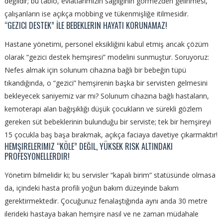
değildir; bu tablo, evlatlarımızın sağlığının görmezden gelinmesi,
çalışanların ise açıkça mobbing ve tükenmişliğe itilmesidir.
“GEZICI DESTEK” İLE BEBEKLERIN HAYATI KORUNAMAZ!
Hastane yönetimi, personel eksikliğini kabul etmiş ancak çözüm
olarak “gezici destek hemşiresi” modelini sunmuştur. Soruyoruz:
Nefes almak için solunum cihazına bağlı bir bebeğin tüpü
tıkandığında, o “gezici” hemşirenin başka bir servisten gelmesini
bekleyecek saniyemiz var mı?
Solunum cihazına bağlı hastaların,
kemoterapi alan bağışıklığı düşük çocukların ve sürekli gözlem
gereken süt bebeklerinin bulunduğu bir serviste;
tek bir hemşireyi
15 çocukla baş başa bırakmak, açıkça faciaya davetiye çıkarmaktır!
HEMŞIRELERIMIZ “KÖLE” DEĞIL, YÜKSEK RISK ALTINDAKI
PROFESYONELLERDIR!
Yönetim bilmelidir ki; bu servisler “kapalı birim” statüsünde olmasa
da, içindeki hasta profili
yoğun bakım düzeyinde
bakım
gerektirmektedir.
Çocuğunuz fenalaştığında aynı anda 30 metre
ilerideki hastaya bakan hemşire nasıl ve ne zaman müdahale