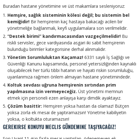
Buradan hastane yönetimine ve üst makamlara sesleniyoruz:
Hemşire, sağlık sisteminin kölesi değil; bu sistemin bel
kemiğidir!
Bir hemşirenin kaç hastaya bakacağı acilen bir
yönetmeliğe bağlanmalı, keyfi uygulamalara son verilmelidir.
“Destek birimi” kandırmacasından vazgeçilmelidir!
Bu
riskli servisler, gece vardiyasında asgari iki sabit hemşirenin
bulunduğu birimler kategorisine derhal alınmalıdır.
Yönetim Sorumluluktan Kaçamaz!
6331 sayılı İş Sağlığı ve
Güvenliği Kanunu kapsamında, personel yetersizliğinden kaynaklı
oluşabilecek her türlü tıbbi hatanın ve hayati riskin sorumluluğu,
uyarılarımıza rağmen önlem almayan hastane yönetimindedir.
Koltuk sevdası uğruna hemşirenin sırtından prim
yapılmasına izin vermeyeceğiz.
Üst yönetimi memnun
etmek için personeli ezen anlayışa karşı dimdik ayaktayız.
Çözüm basittir:
Hemşiren yoksa hastan da olamaz! Bütçen
yoksa zorla ek mesai de yaptıramazsın! Yönetme kabiliyetin
yoksa, o koltukta oturamazsın!
GEREKIRSE KONUYU MECLIS GÜNDEMINE TAŞIYACAĞIZ!
Son Uyarı!
11 gün fazla mesai yaptırılan, ödenemeyen ek