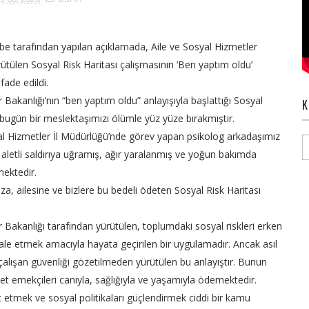
be tarafından yapılan açıklamada, Aile ve Sosyal Hizmetler
rütülen Sosyal Risk Haritası çalışmasının ‘Ben yaptım oldu’
ifade edildi.
 Bakanlığı’nın “ben yaptım oldu” anlayışıyla başlattığı Sosyal
K
, bugün bir meslektaşımızı ölümle yüz yüze bırakmıştır.
al Hizmetler İl Müdürlüğü’nde görev yapan psikolog arkadaşımız
 aletli saldırıya uğramış, ağır yaralanmış ve yoğun bakımda
ektedir.
za, ailesine ve bizlere bu bedeli ödeten Sosyal Risk Haritası
r Bakanlığı tarafından yürütülen, toplumdaki sosyal riskleri erken
le etmek amacıyla hayata geçirilen bir uygulamadır. Ancak asıl
z, çalışan güvenliği gözetilmeden yürütülen bu anlayıştır. Bunun
met emekçileri canıyla, sağlığıyla ve yaşamıyla ödemektedir.
t etmek ve sosyal politikaları güçlendirmek ciddi bir kamu