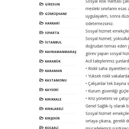
Sosyal Risk Haritası çal
GİRESUN
mesleki sınırlarını esas
GÜMÜŞHANE
uygulayalım, sonra düzel
ödetemezsiniz.
HAKKARİ
Sosyal hizmet emekçileri
ISPARTA
Sosyal hizmet; yoksulluk
İSTANBUL
doğrudan temas eden yük
KAHRAMANMARAŞ
görev yapan sosyal hizme
Acil taleplerimiz şunlardı
KARABÜK
• Riskli saha ziyaretleri
KARAMAN
• Yüksek riskli vakalarda
KASTAMONU
• Çalışanlar tek başına
KAYSERİ
• Kurum güvenliği güçlen
• Kriz yönetimi ve çatış
KIRIKKALE
Genel Sağlık-İş olarak b
KIRKLARELİ
Sosyal hizmet emekçileri
KIRŞEHİR
ortaya çıkana, gerekli 
KOCAELİ
mücadelemizi sürdürece