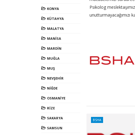
Psikolog meslektaşımıza 
KONYA
unutturmayacağımızı k
KÜTAHYA
MALATYA
MANİSA
MARDİN
MUĞLA
MUŞ
NEVŞEHİR
NİĞDE
OSMANİYE
RİZE
SAKARYA
BSHA
SAMSUN