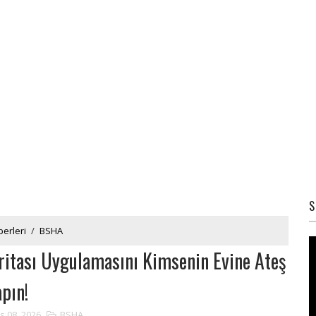
S
erleri
/
BSHA
ritası Uygulamasını Kimsenin Evine Ateş
pın!
s 08, 2026
BSHA