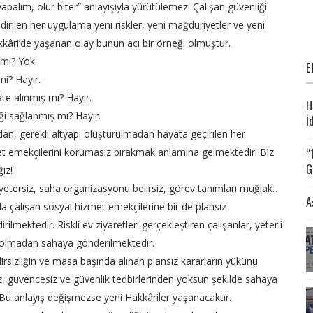
palım, olur biter” anlayışıyla yürütülemez. Çalışan güvenliği
rilen her uygulama yeni riskler, yeni mağduriyetler ve yeni
akkâri’de yaşanan olay bunun acı bir örneği olmuştur.
 mı? Yok.
E
i? Hayır.
te alınmış mı? Hayır.
H
ği sağlanmış mı? Hayır.
İ
adan, gerekli altyapı oluşturulmadan hayata geçirilen her
“
t emekçilerini korumasız bırakmak anlamına gelmektedir. Biz
G
ız!
ı yetersiz, saha organizasyonu belirsiz, görev tanımları muğlak…
A
da çalışan sosyal hizmet emekçilerine bir de plansız
ilmektedir. Riskli ev ziyaretleri gerçekleştiren çalışanlar, yeterli
 olmadan sahaya gönderilmektedir.
elirsizliğin ve masa başında alınan plansız kararların yükünü
, güvencesiz ve güvenlik tedbirlerinden yoksun şekilde sahaya
 Bu anlayış değişmezse yeni Hakkâriler yaşanacaktır.