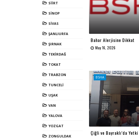
SİİRT
SİNOP
SİVAS
ŞANLIURFA
Bahar Alerjisine Dikkat
ŞIRNAK
May 16, 2026
TEKİRDAĞ
TOKAT
TRABZON
BSHA
TUNCELİ
UŞAK
VAN
YALOVA
YOZGAT
Çiğli ve Bayraklı’da Yetki
ZONGULDAK