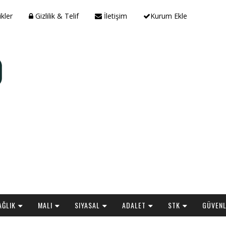
ikler
Gizlilik & Telif
İletişim
Kurum Ekle
AĞLIK
MALI
SIYASAL
ADALET
STK
GÜVENL