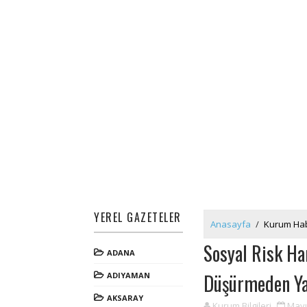
YEREL GAZETELER
Anasayfa
/
Kurum Hab
Sosyal Risk Ha
ADANA
Düşürmeden Ya
ADIYAMAN
AKSARAY
Kurum Bilgileri
Mayı