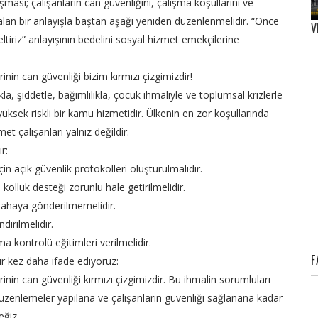
ışması; çalışanların can güvenliğini, çalışma koşullarını ve
 alan bir anlayışla baştan aşağı yeniden düzenlenmelidir. “Önce
V
tiriz” anlayışının bedelini sosyal hizmet emekçilerine
nin can güvenliği bizim kırmızı çizgimizdir!
la, şiddetle, bağımlılıkla, çocuk ihmaliyle ve toplumsal krizlerle
sek riskli bir kamu hizmetidir. Ülkenin en zor koşullarında
t çalışanları yalnız değildir.
r:
 için açık güvenlik protokolleri oluşturulmalıdır.
 kolluk desteği zorunlu hale getirilmelidir.
 sahaya gönderilmemelidir.
dirilmelidir.
ma kontrolü eğitimleri verilmelidir.
F
ir kez daha ifade ediyoruz:
nin can güvenliği kırmızı çizgimizdir. Bu ihmalin sorumluları
düzenlemeler yapılana ve çalışanların güvenliği sağlanana kadar
ğiz.