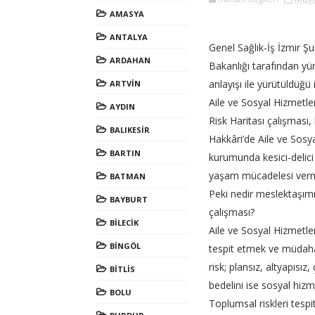
AMASYA
ANTALYA
Genel Sağlık-İş
İzmir Şu
ARDAHAN
Bakanlığı tarafından yü
anlayışı ile yürütüldüğü 
ARTVİN
Aile ve Sosyal Hizmetler
AYDIN
Risk Haritası çalışması
BALIKESİR
Hakkâri’de Aile ve Sosy
BARTIN
kurumunda kesici-delici
yaşam mücadelesi verm
BATMAN
Peki nedir meslektaşımı
BAYBURT
çalışması?
BİLECİK
Aile ve Sosyal Hizmetle
BİNGÖL
tespit etmek ve müdaha
risk; plansız, altyapısı
BİTLİS
bedelini ise sosyal hiz
BOLU
Toplumsal riskleri tespi