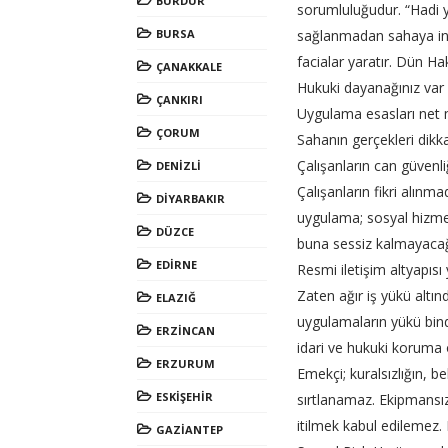
BURDUR
sorumluluğudur. “Hadi ya
BURSA
sağlanmadan sahaya indi
facialar yaratır. Dün H
ÇANAKKALE
Hukuki dayanağınız var
ÇANKIRI
Uygulama esasları net m
ÇORUM
Sahanın gerçekleri dikka
Çalışanların can güvenli
DENİZLİ
Çalışanların fikri alınm
DİYARBAKIR
uygulama; sosyal hizme
DÜZCE
buna sessiz kalmayacağ
EDİRNE
Resmi iletişim altyapıs
Zaten ağır iş yükü altın
ELAZIĞ
uygulamaların yükü bindir
ERZİNCAN
idari ve hukuki koruma
ERZURUM
Emekçi; kuralsızlığın, b
ESKİŞEHİR
sırtlanamaz. Ekipmansız
itilmek kabul edilemez.
GAZİANTEP