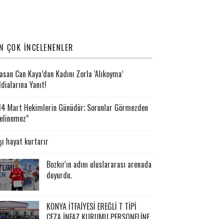
N ÇOK İNCELENENLER
asan Can Kaya’dan Kadını Zorla ‘Alıkoyma’
ddialarına Yanıt!
14 Mart Hekimlerin Günüdür; Sorunlar Görmezden
elinemez”
şı hayat kurtarır
Bozkır'ın adını uluslararası arenada
duyurdu.
KONYA İTFAİYESİ EREĞLİ T TİPİ
CEZA İNFAZ KURUMU PERSONELİNE