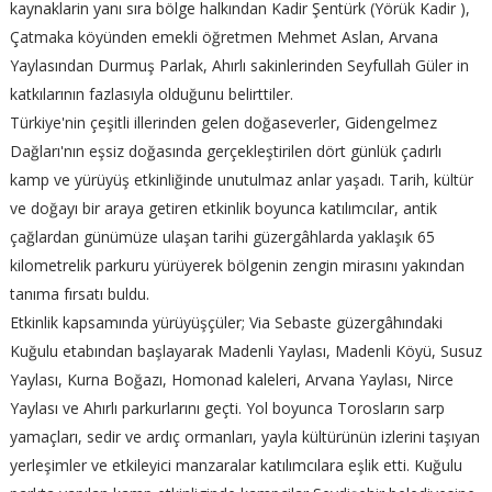
kaynaklarin yanı sıra bölge halkından Kadir Şentürk (Yörük Kadir ),
Çatmaka köyünden emekli öğretmen Mehmet Aslan, Arvana
Yaylasından Durmuş Parlak, Ahırlı sakinlerinden Seyfullah Güler in
katkılarının fazlasıyla olduğunu belirttiler.
Türkiye'nin çeşitli illerinden gelen doğaseverler, Gidengelmez
Dağları'nın eşsiz doğasında gerçekleştirilen dört günlük çadırlı
kamp ve yürüyüş etkinliğinde unutulmaz anlar yaşadı. Tarih, kültür
ve doğayı bir araya getiren etkinlik boyunca katılımcılar, antik
çağlardan günümüze ulaşan tarihi güzergâhlarda yaklaşık 65
kilometrelik parkuru yürüyerek bölgenin zengin mirasını yakından
tanıma fırsatı buldu.
Etkinlik kapsamında yürüyüşçüler; Via Sebaste güzergâhındaki
Kuğulu etabından başlayarak Madenli Yaylası, Madenli Köyü, Susuz
Yaylası, Kurna Boğazı, Homonad kaleleri, Arvana Yaylası, Nirce
Yaylası ve Ahırlı parkurlarını geçti. Yol boyunca Torosların sarp
yamaçları, sedir ve ardıç ormanları, yayla kültürünün izlerini taşıyan
yerleşimler ve etkileyici manzaralar katılımcılara eşlik etti. Kuğulu