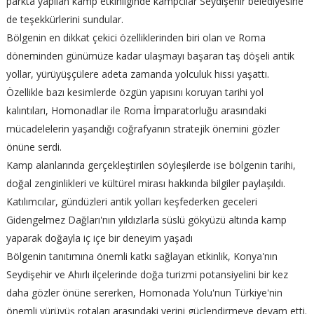
parkta yapılan kamp etkinliginde kampcilar Seydişehir belediyesine
de teşekkürlerini sundular.
Bölgenin en dikkat çekici özelliklerinden biri olan ve Roma
döneminden günümüze kadar ulaşmayı başaran taş döşeli antik
yollar, yürüyüşçülere adeta zamanda yolculuk hissi yaşattı.
Özellikle bazı kesimlerde özgün yapısını koruyan tarihi yol
kalıntıları, Homonadlar ile Roma İmparatorluğu arasındaki
mücadelelerin yaşandığı coğrafyanın stratejik önemini gözler
önüne serdi.
Kamp alanlarında gerçekleştirilen söyleşilerde ise bölgenin tarihi,
doğal zenginlikleri ve kültürel mirası hakkında bilgiler paylaşıldı.
Katılımcılar, gündüzleri antik yolları keşfederken geceleri
Gidengelmez Dağları'nın yıldızlarla süslü gökyüzü altında kamp
yaparak doğayla iç içe bir deneyim yaşadı
Bölgenin tanıtımına önemli katkı sağlayan etkinlik, Konya'nın
Seydişehir ve Ahırlı ilçelerinde doğa turizmi potansiyelini bir kez
daha gözler önüne sererken, Homonada Yolu'nun Türkiye'nin
önemli yürüyüş rotaları arasındaki yerini güçlendirmeye devam etti.