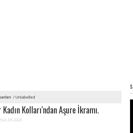
S
erleri
/
Unlabelled
r Kadın Kolları'ndan Aşure İkramı.
uz 04, 2026