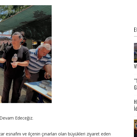
E
V
“
G
H
İ
Devam Edeceğiz.
r esnafını ve ilçenin çınarları olan büyükleri ziyaret eden