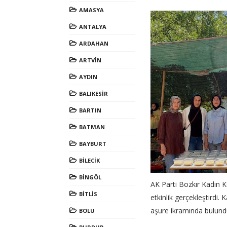
AMASYA
ANTALYA
ARDAHAN
ARTVİN
AYDIN
BALIKESİR
BARTIN
BATMAN
BAYBURT
BİLECİK
BİNGÖL
AK Parti Bozkır Kadın Ko
BİTLİS
etkinlik gerçekleştirdi.
aşure ikramında bulund
BOLU