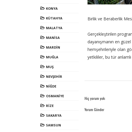
KONYA
KÜTAHYA
Birlik ve Beraberlik Mesa
MALATYA
Gerçekleştirilen program
MANİSA
dayanışmanın en güzel 
MARDİN
hemşehrileriyle olan gö
yetkililer, bu tür anlamlı
MUĞLA
MUŞ
NEVŞEHİR
NİĞDE
OSMANİYE
Hiç yorum yok:
RİZE
Yorum Gönder
SAKARYA
SAMSUN