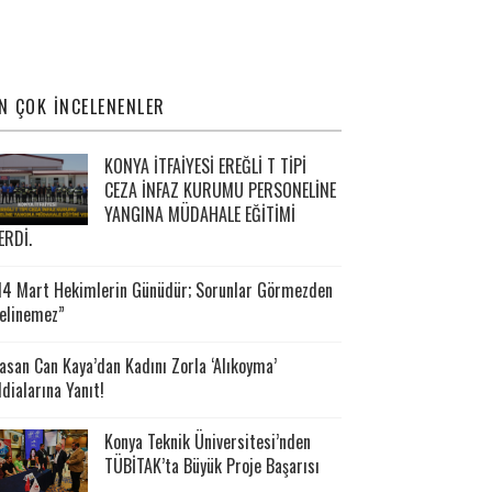
N ÇOK İNCELENENLER
KONYA İTFAİYESİ EREĞLİ T TİPİ
CEZA İNFAZ KURUMU PERSONELİNE
YANGINA MÜDAHALE EĞİTİMİ
ERDİ.
14 Mart Hekimlerin Günüdür; Sorunlar Görmezden
elinemez”
asan Can Kaya’dan Kadını Zorla ‘Alıkoyma’
ddialarına Yanıt!
Konya Teknik Üniversitesi’nden
TÜBİTAK’ta Büyük Proje Başarısı