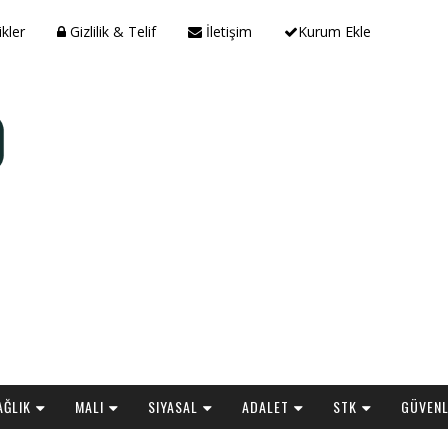
ikler
Gizlilik & Telif
İletişim
Kurum Ekle
AĞLIK
MALI
SIYASAL
ADALET
STK
GÜVENL