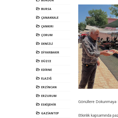
BURDUR
BURSA
ÇANAKKALE
ÇANKIRI
ÇORUM
DENİZLİ
DİYARBAKIR
DÜZCE
EDİRNE
ELAZIĞ
ERZİNCAN
ERZURUM
Gönüllere Dokunmaya 
ESKİŞEHİR
GAZİANTEP
Etkinlik kapsamında paza