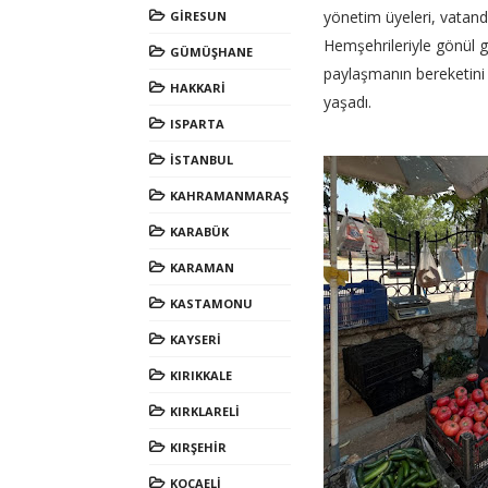
yönetim üyeleri, vatanda
GİRESUN
Hemşehrileriyle gönül g
GÜMÜŞHANE
paylaşmanın bereketini 
HAKKARİ
yaşadı.
ISPARTA
İSTANBUL
KAHRAMANMARAŞ
KARABÜK
KARAMAN
KASTAMONU
KAYSERİ
KIRIKKALE
KIRKLARELİ
KIRŞEHİR
KOCAELİ