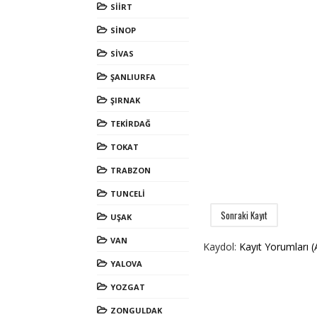
SİİRT
SİNOP
SİVAS
ŞANLIURFA
ŞIRNAK
TEKİRDAĞ
TOKAT
TRABZON
TUNCELİ
Sonraki Kayıt
UŞAK
VAN
Kaydol:
Kayıt Yorumları 
YALOVA
YOZGAT
ZONGULDAK