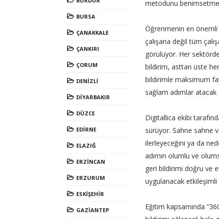
BURDUR
metodunu benimsetmeyi
BURSA
Öğrenmenin en önemli un
ÇANAKKALE
çalışana değil tüm çalışa
ÇANKIRI
görülüyor. Her sektörde
ÇORUM
bildirim, asttan üste her
bildirimle maksimum fa
DENİZLİ
sağlam adımlar atacak 
DİYARBAKIR
DÜZCE
Digitallica ekibi taraf
EDİRNE
sürüyor. Sahne sahne vak
ilerleyeceğini ya da ned
ELAZIĞ
adımın olumlu ve olumsu
ERZİNCAN
geri bildirimi doğru ve 
ERZURUM
uygulanacak etkileşimli
ESKİŞEHİR
Eğitim kapsamında “360 
GAZİANTEP