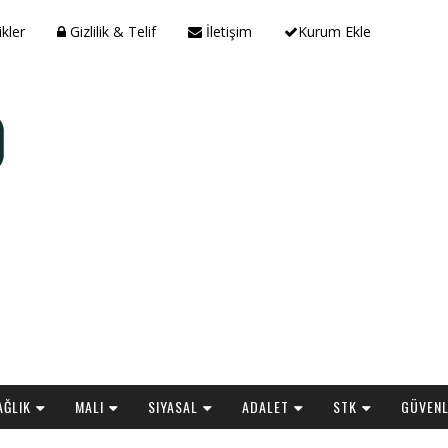
ikler
Gizlilik & Telif
İletişim
Kurum Ekle
AĞLIK
MALI
SIYASAL
ADALET
STK
GÜVENL