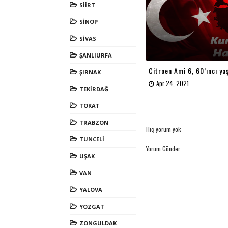
SİİRT
SİNOP
SİVAS
ŞANLIURFA
Citroen Ami 6, 60’ıncı yaş
ŞIRNAK
Apr 24, 2021
TEKİRDAĞ
TOKAT
TRABZON
Hiç yorum yok:
TUNCELİ
Yorum Gönder
UŞAK
VAN
YALOVA
YOZGAT
ZONGULDAK