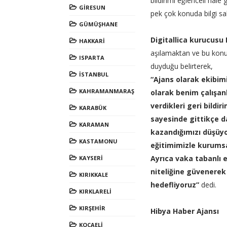
bildirimi eğlenceli hale
GİRESUN
pek çok konuda bilgi sa
GÜMÜŞHANE
Digitallica kurucusu
HAKKARİ
aşılamaktan ve bu konuy
ISPARTA
duyduğu belirterek,
İSTANBUL
“Ajans olarak ekibimi
KAHRAMANMARAŞ
olarak benim çalışanl
verdikleri geri bildi
KARABÜK
sayesinde gittikçe d
KARAMAN
kazandığımızı düşüyor
KASTAMONU
eğitimimizle kurumsa
Ayrıca vaka tabanlı 
KAYSERİ
niteliğine güvenerek 
KIRIKKALE
hedefliyoruz”
dedi.
KIRKLARELİ
KIRŞEHİR
Hibya Haber Ajansı
KOCAELİ