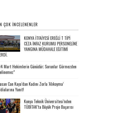
N ÇOK İNCELENENLER
KONYA İTFAİYESİ EREĞLİ T TİPİ
CEZA İNFAZ KURUMU PERSONELİNE
YANGINA MÜDAHALE EĞİTİMİ
ERDİ.
14 Mart Hekimlerin Günüdür; Sorunlar Görmezden
elinemez”
asan Can Kaya’dan Kadını Zorla ‘Alıkoyma’
ddialarına Yanıt!
Konya Teknik Üniversitesi’nden
TÜBİTAK’ta Büyük Proje Başarısı