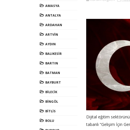
AMASYA
ANTALYA
ARDAHAN
ARTVİN
AYDIN
BALIKESİR
BARTIN
BATMAN
BAYBURT
BİLECİK
BİNGÖL
BİTLİS
Dijital eğitim sektörünü
BOLU
tabanlı “Gelişim İçin G