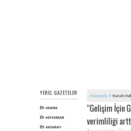
YEREL GAZETELER
Anasayfa
/
Kurum Hab
“Gelişim İçin 
ADANA
verimliliği art
ADIYAMAN
AKSARAY
Kurum Bilgileri
Hazi