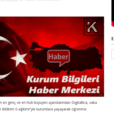
K
n en genç ve en hızlı büyüyen ajanslarından Digitallica, vaka
eri Bildirim E-eğitimi”yle kurumlara yaşayarak öğrenme