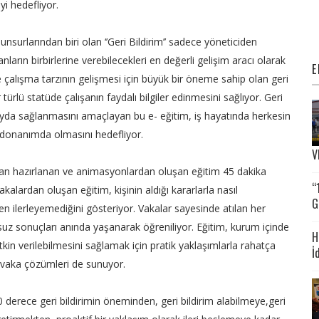
 hedefliyor.
surlarından biri olan ‘’Geri Bildirim’’ sadece yöneticiden
nların birbirlerine verebilecekleri en değerli gelişim aracı olarak
E
 çalışma tarzının gelişmesi için büyük bir öneme sahip olan geri
 türlü statüde çalışanın faydalı bilgiler edinmesini sağlıyor. Geri
yda sağlanmasını amaçlayan bu e- eğitim, iş hayatında herkesin
donanımda olmasını hedefliyor.
V
ından hazırlanan ve animasyonlardan oluşan eğitim 45 dakika
“
alardan oluşan eğitim, kişinin aldığı kararlarla nasıl
G
en ilerleyemediğini gösteriyor. Vakalar sayesinde atılan her
z sonuçları anında yaşanarak öğreniliyor. Eğitim, kurum içinde
H
etkin verilebilmesini sağlamak için pratik yaklaşımlarla rahatça
İ
 vaka çözümleri de sunuyor.
derece geri bildirimin öneminden, geri bildirim alabilmeye,geri