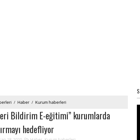
S
erleri
/
Haber
/
Kurum haberleri
Geri Bildirim E-eğitimi” kurumlarda
tırmayı hedefliyor
ran 18, 2020
Haber
,
Kurum haberleri