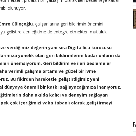
 getirmekten, proaktif bir yaklaşım olarak ileri beslemeye kadar
hibi olunuyor.
 Emre Güleçoğlu
, çalışanlarına geri bildirimin önemini
u geliştirdikleri eğitime de entegre etmekten mutluluk
ze verdiğimiz değerin yanı sıra Digitallica kurucusu
arımıza yönelik olan geri bildirimlerim kadar onların da
rimleri önemsiyorum. Geri bildirim ve ileri beslemeler
aha verimli çalışma ortamı ve güzel bir ivme
uz. Bu fikirden hareketle geliştirdiğimiz yeni
l dünyaya önemli bir katkı sağlayacağımıza inanıyoruz.
eğitimlerin daha akılda kalıcı ve deneyim sağlayan
pek çok içeriğimizi vaka tabanlı olarak geliştirmeyi
F