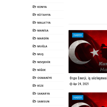
KONYA
KÜTAHYA
MALATYA
MANİSA
HABER
MARDİN
MUĞLA
MUŞ
NEVŞEHİR
NİĞDE
Orge Enerji, iş sözleşmes
OSMANİYE
Apr 24, 2021
RİZE
SAKARYA
HABER
SAMSUN