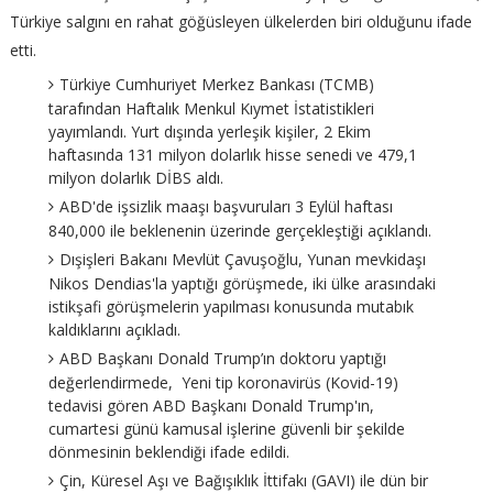
Türkiye salgını en rahat göğüsleyen ülkelerden biri olduğunu ifade
etti.
Türkiye Cumhuriyet Merkez Bankası (TCMB)
tarafından Haftalık Menkul Kıymet İstatistikleri
yayımlandı. Yurt dışında yerleşik kişiler, 2 Ekim
haftasında 131 milyon dolarlık hisse senedi ve 479,1
milyon dolarlık DİBS aldı.
ABD'de işsizlik maaşı başvuruları 3 Eylül haftası
840,000 ile beklenenin üzerinde gerçekleştiği açıklandı.
Dışişleri Bakanı Mevlüt Çavuşoğlu, Yunan mevkidaşı
Nikos Dendias'la yaptığı görüşmede, iki ülke arasındaki
istikşafi görüşmelerin yapılması konusunda mutabık
kaldıklarını açıkladı.
ABD Başkanı Donald Trump’ın doktoru yaptığı
değerlendirmede, Yeni tip koronavirüs (Kovid-19)
tedavisi gören ABD Başkanı Donald Trump'ın,
cumartesi günü kamusal işlerine güvenli bir şekilde
dönmesinin beklendiği ifade edildi.
Çin, Küresel Aşı ve Bağışıklık İttifakı (GAVI) ile dün bir