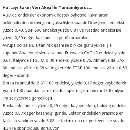
Haftayı Sakin Veri Akışı İle Tamamlıyoruz…
ABD'de endeksler ekonomik destek paketine ilişkin artan
beklentilerden dolayı günü yükselişle kapandı. Dow Jones endeksi
yüzde 0,43, S&P 500 endeksi yüzde 0,81 ve Nasdaq endeksi ise
yüzde 0,50 değer kazanımı ile günü tamamladı.
Avrupa borsaları, artan risk iştahı ile birlikte günü yükselişle
kapandı. Ana endeksler tarafında Fransa'da CAC 40 endeksi yüzde
0,61, İtalya'da FTSE MIB 30 endeksi yüzde 0,76, Almanya'da DAX
30 endeksi yüzde 0,88 ve İngiltere'de FTSE 100 endeksi yüzde 0,53
değer kazandı.
Borsa İstanbul'da BIST 100 endeksi, yüzde 0,17 değer kaybederek
günü 1.150 puandan tamamladı. Toplam işlem hacmi 18,8 milyar
lira seviyesinde gerçekleşti.
Bankacılık endeksi yüzde 0,29 değer kaybederken, holding endeksi
yüzde 0,67 değer kazandığı günde, Sektör endeksleri arasında en
fazla kazandıran yüzde 3,08 ile turizm, en çok gerileyen ise yüzde
4,34 ile spor olduğu görülüyor.