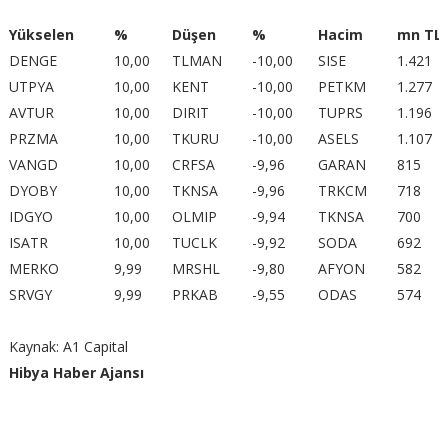
Yükselen
%
Düşen
%
Hacim
mn TL
DENGE
10,00
TLMAN
-10,00
SISE
1.421
UTPYA
10,00
KENT
-10,00
PETKM
1.277
AVTUR
10,00
DIRIT
-10,00
TUPRS
1.196
PRZMA
10,00
TKURU
-10,00
ASELS
1.107
VANGD
10,00
CRFSA
-9,96
GARAN
815
DYOBY
10,00
TKNSA
-9,96
TRKCM
718
IDGYO
10,00
OLMIP
-9,94
TKNSA
700
ISATR
10,00
TUCLK
-9,92
SODA
692
MERKO
9,99
MRSHL
-9,80
AFYON
582
SRVGY
9,99
PRKAB
-9,55
ODAS
574
Kaynak: A1 Capital
Hibya Haber Ajansı