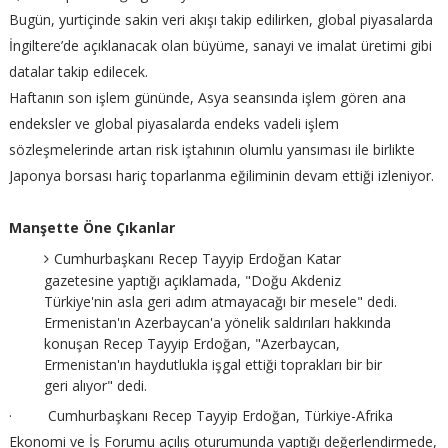
Bugün, yurtiçinde sakin veri akışı takip edilirken, global piyasalarda
İngiltere’de açıklanacak olan büyüme, sanayi ve imalat üretimi gibi
datalar takip edilecek.
Haftanın son işlem gününde, Asya seansında işlem gören ana
endeksler ve global piyasalarda endeks vadeli işlem
sözleşmelerinde artan risk iştahının olumlu yansıması ile birlikte
Japonya borsası hariç toparlanma eğiliminin devam ettiği izleniyor.
Manşette Öne Çıkanlar
Cumhurbaşkanı Recep Tayyip Erdoğan Katar
gazetesine yaptığı açıklamada, "Doğu Akdeniz
Türkiye'nin asla geri adım atmayacağı bir mesele" dedi.
Ermenistan'ın Azerbaycan'a yönelik saldırıları hakkında
konuşan Recep Tayyip Erdoğan, "Azerbaycan,
Ermenistan'ın haydutlukla işgal ettiği toprakları bir bir
geri alıyor" dedi.
· Cumhurbaşkanı Recep Tayyip Erdoğan, Türkiye-Afrika
Ekonomi ve İş Forumu açılış oturumunda yaptığı değerlendirmede,