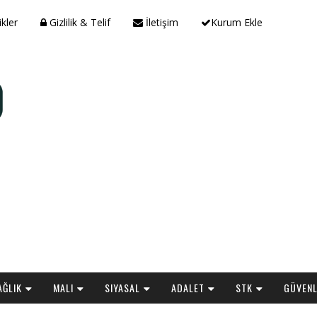
ikler
Gizlilik & Telif
İletişim
Kurum Ekle
AĞLIK
MALI
SIYASAL
ADALET
STK
GÜVENL