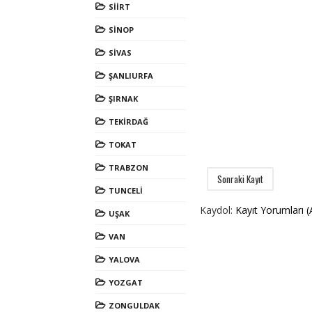
SİİRT
SİNOP
SİVAS
ŞANLIURFA
ŞIRNAK
TEKİRDAĞ
TOKAT
TRABZON
Sonraki Kayıt
TUNCELİ
Kaydol:
Kayıt Yorumları 
UŞAK
VAN
YALOVA
YOZGAT
ZONGULDAK