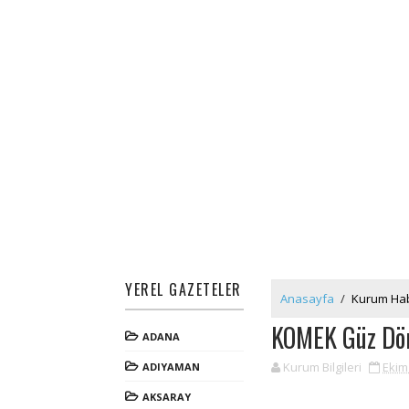
YEREL GAZETELER
Anasayfa
/
Kurum Hab
KOMEK Güz Döne
ADANA
Kurum Bilgileri
Ekim
ADIYAMAN
AKSARAY