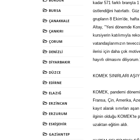
BURDUR
kadar 571 farklı branşta 
BURSA
üstlendiğini hatırlattı. Gü
grupların 8 Ekim'de, hafta
ÇANAKKALE
Altay, "Yeni dönemde Kony
ÇANKIRI
kursiyerin katılımıyla rek
ÇORUM
vatandaşlarımızın teveccü
ilerisi için daha çok moti
DENİZLİ
hayırlı olmasını diliyorum
DİYARBAKIR
DÜZCE
KOMEK SINIRLARI AŞI
EDİRNE
KOMEK, pandemi dönemind
ELAZIĞ
Fransa, Çin, Amerika, Aze
ERZİNCAN
kayıt alarak sınırları aşa
ERZURUM
ilginin olduğu KOMEK'te p
ESKİŞEHİR
uzaktan eğitim aldı.
GAZİANTEP