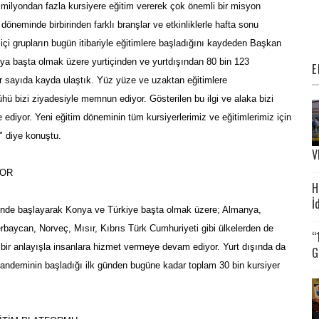
1 milyondan fazla kursiyere eğitim vererek çok önemli bir misyon
z döneminde birbirinden farklı branşlar ve etkinliklerle hafta sonu
 içi grupların bugün itibariyle eğitimlere başladığını kaydeden Başkan
a başta olmak üzere yurtiçinden ve yurtdışından 80 bin 123
E
or sayıda kayda ulaştık. Yüz yüze ve uzaktan eğitimlere
hü bizi ziyadesiyle memnun ediyor. Gösterilen bu ilgi ve alaka bizi
ve ediyor. Yeni eğitim döneminin tüm kursiyerlerimiz ve eğitimlerimiz için
." diye konuştu.
V
YOR
H
İ
e başlayarak Konya ve Türkiye başta olmak üzere; Almanya,
rbaycan, Norveç, Mısır, Kıbrıs Türk Cumhuriyeti gibi ülkelerden de
“
n bir anlayışla insanlara hizmet vermeye devam ediyor. Yurt dışında da
G
andeminin başladığı ilk günden bugüne kadar toplam 30 bin kursiyer