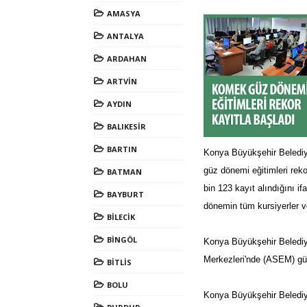
AMASYA
ANTALYA
ARDAHAN
ARTVİN
AYDIN
BALIKESİR
BARTIN
Konya Büyükşehir Belediye
güz dönemi eğitimleri rek
BATMAN
bin 123 kayıt alındığını 
BAYBURT
dönemin tüm kursiyerler ve
BİLECİK
BİNGÖL
Konya Büyükşehir Belediy
Merkezleri'nde (ASEM) güz
BİTLİS
BOLU
Konya Büyükşehir Beledi