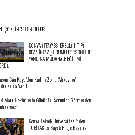
N ÇOK İNCELENENLER
KONYA İTFAİYESİ EREĞLİ T TİPİ
CEZA İNFAZ KURUMU PERSONELİNE
YANGINA MÜDAHALE EĞİTİMİ
ERDİ.
asan Can Kaya’dan Kadını Zorla ‘Alıkoyma’
ddialarına Yanıt!
14 Mart Hekimlerin Günüdür; Sorunlar Görmezden
elinemez”
Konya Teknik Üniversitesi’nden
TÜBİTAK’ta Büyük Proje Başarısı