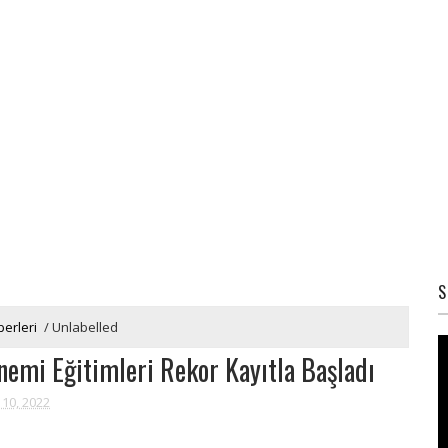
S
erleri
/
Unlabelled
mi Eğitimleri Rekor Kayıtla Başladı
 10, 2022