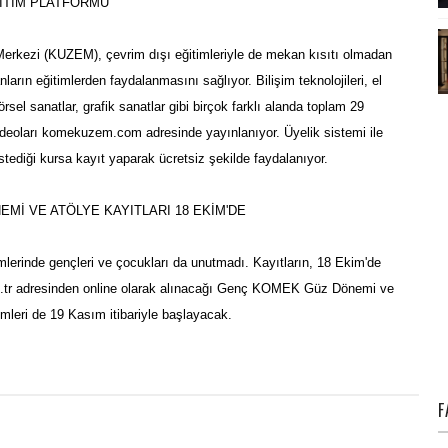
İTİM PLATFORMU
kezi (KUZEM), çevrim dışı eğitimleriyle de mekan kısıtı olmadan
ların eğitimlerden faydalanmasını sağlıyor. Bilişim teknolojileri, el
görsel sanatlar, grafik sanatlar gibi birçok farklı alanda toplam 29
ideoları
komekuzem.com
adresinde yayınlanıyor. Üyelik sistemi ile
tediği kursa kayıt yaparak ücretsiz şekilde faydalanıyor.
Mİ VE ATÖLYE KAYITLARI 18 EKİM'DE
erinde gençleri ve çocukları da unutmadı. Kayıtların, 18 Ekim'de
tr
adresinden online olarak alınacağı Genç KOMEK Güz Dönemi ve
leri de 19 Kasım itibariyle başlayacak.
F