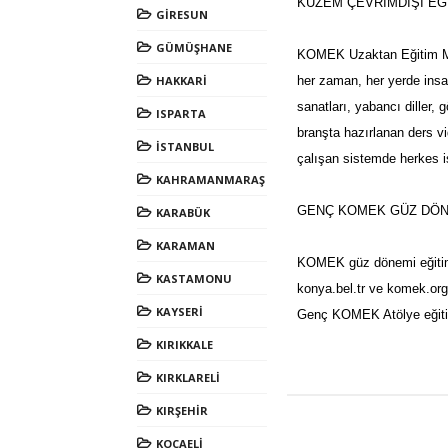
KUZEM ÇEVRİMDIŞI EĞ
GİRESUN
GÜMÜŞHANE
KOMEK Uzaktan Eğitim Mer
HAKKARİ
her zaman, her yerde insan
sanatları, yabancı diller, 
ISPARTA
branşta hazırlanan ders v
İSTANBUL
çalışan sistemde herkes is
KAHRAMANMARAŞ
GENÇ KOMEK GÜZ DÖNE
KARABÜK
KARAMAN
KOMEK güz dönemi eğitiml
KASTAMONU
konya.bel.tr
ve
komek.org.
KAYSERİ
Genç KOMEK Atölye eğitim
KIRIKKALE
KIRKLARELİ
KIRŞEHİR
KOCAELİ