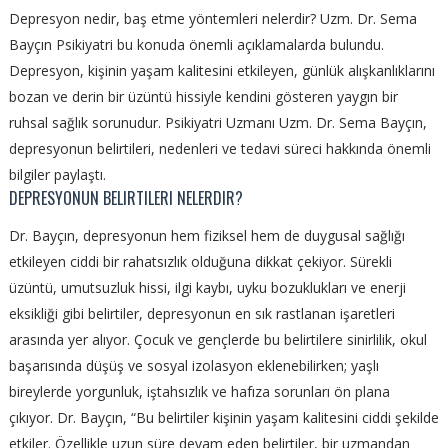
Depresyon nedir, baş etme yöntemleri nelerdir? Uzm. Dr. Sema
Bayçın Psikiyatri bu konuda önemli açıklamalarda bulundu.
Depresyon, kişinin yaşam kalitesini etkileyen, günlük alışkanlıklarını
bozan ve derin bir üzüntü hissiyle kendini gösteren yaygın bir
ruhsal sağlık sorunudur. Psikiyatri Uzmanı Uzm. Dr. Sema Bayçın,
depresyonun belirtileri, nedenleri ve tedavi süreci hakkında önemli
bilgiler paylaştı.
DEPRESYONUN BELIRTILERI NELERDIR?
Dr. Bayçın, depresyonun hem fiziksel hem de duygusal sağlığı
etkileyen ciddi bir rahatsızlık olduğuna dikkat çekiyor. Sürekli
üzüntü, umutsuzluk hissi, ilgi kaybı, uyku bozuklukları ve enerji
eksikliği gibi belirtiler, depresyonun en sık rastlanan işaretleri
arasında yer alıyor. Çocuk ve gençlerde bu belirtilere sinirlilik, okul
başarısında düşüş ve sosyal izolasyon eklenebilirken; yaşlı
bireylerde yorgunluk, iştahsızlık ve hafıza sorunları ön plana
çıkıyor. Dr. Bayçın, “Bu belirtiler kişinin yaşam kalitesini ciddi şekilde
etkiler. Özellikle uzun süre devam eden belirtiler, bir uzmandan