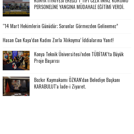
KONYA İTFAİYESİ EREĞLİ T TİPİ CEZA İNFAZ KURUMU
PERSONELİNE YANGINA MÜDAHALE EĞİTİMİ VERDİ.
“14 Mart Hekimlerin Günüdür; Sorunlar Görmezden Gelinemez”
Hasan Can Kaya’dan Kadını Zorla ‘Alıkoyma’ İddialarına Yanıt!
Konya Teknik Üniversitesi’nden TÜBİTAK’ta Büyük
Proje Başarısı
Bozkır Kaymakamı ÖZKAN'dan Belediye Başkanı
KARABULUT'a İade-i Ziyaret.