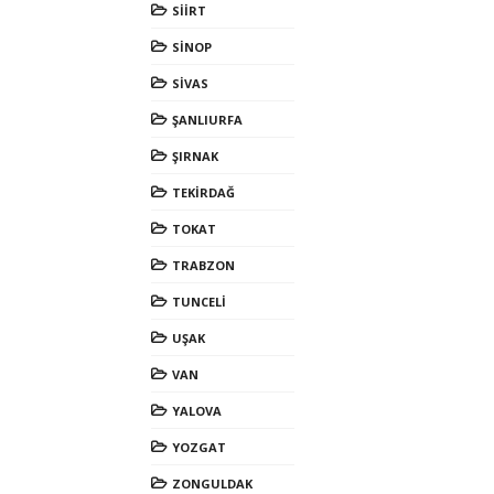
SİİRT
SİNOP
SİVAS
ŞANLIURFA
ŞIRNAK
TEKİRDAĞ
TOKAT
TRABZON
TUNCELİ
UŞAK
VAN
YALOVA
YOZGAT
ZONGULDAK