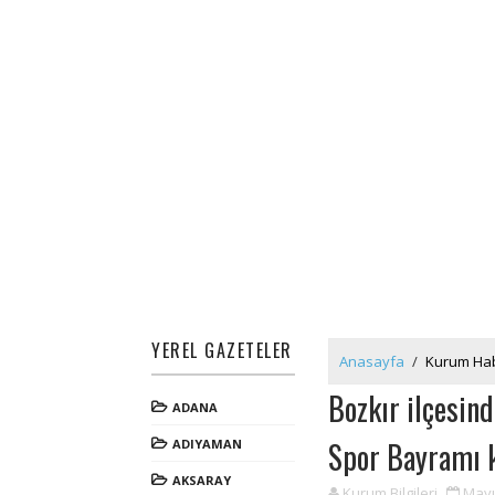
YEREL GAZETELER
Anasayfa
/
Kurum Hab
Bozkır ilçesin
ADANA
Spor Bayramı k
ADIYAMAN
AKSARAY
Kurum Bilgileri
Mayı