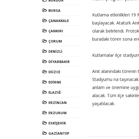
BURDUR
BURSA
Kutlama etkinlikleri 19 
ÇANAKKALE
başlayacak. Atatürk Anı
olarak belirlendi. Proto
ÇANKIRI
buradaki tören sona er
ÇORUM
DENİZLİ
Kutlamalar ilçe stady
DİYARBAKIR
Anıt alanındaki töreni
DÜZCE
Stadyumu na taşınacak.
EDİRNE
anlam ve önemine uygun e
ELAZIĞ
alacak. Tüm ilçe sakinle
ERZİNCAN
yaşatılacak.
ERZURUM
ESKİŞEHİR
GAZİANTEP