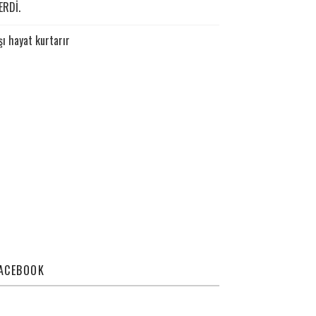
ERDİ.
şı hayat kurtarır
ACEBOOK