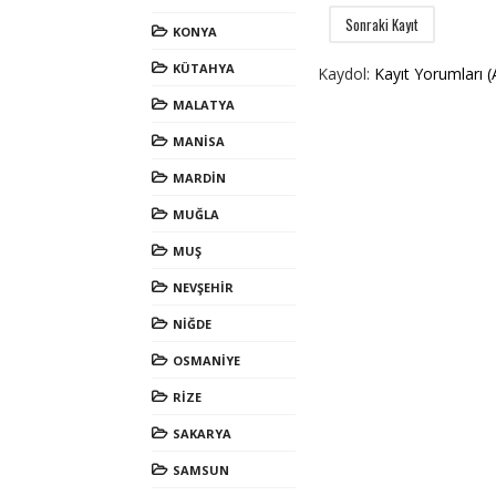
Sonraki Kayıt
KONYA
KÜTAHYA
Kaydol:
Kayıt Yorumları 
MALATYA
MANİSA
MARDİN
MUĞLA
MUŞ
NEVŞEHİR
NİĞDE
OSMANİYE
RİZE
SAKARYA
SAMSUN