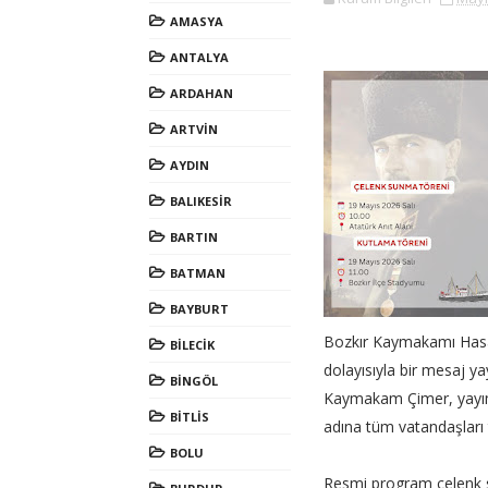
AMASYA
ANTALYA
ARDAHAN
ARTVİN
AYDIN
BALIKESİR
BARTIN
BATMAN
BAYBURT
Bozkır Kaymakamı Hasa
BİLECİK
dolayısıyla bir mesaj y
BİNGÖL
Kaymakam Çimer, yayım
BİTLİS
adına tüm vatandaşları 
BOLU
Resmi program çelenk s