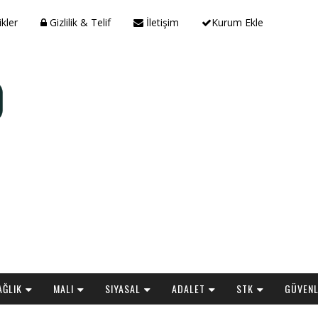
ikler
Gizlilik & Telif
İletişim
Kurum Ekle
AĞLIK
MALI
SIYASAL
ADALET
STK
GÜVENL