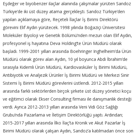
Eşdeğer ve biyobenzer ilaçlar alanında çalışmalar yürüten Sandoz
Türkiye’de iki üst düzey atama gerçekleşti. Sandoz Türkiye’den
yapılan açıklamaya göre, Reçeteli İlaçlar İş Birimi Direktörü
görevini Elif Aydın yürütecek. 1998 yılında Boğaziçi Üniversitesi
Moleküler Biyoloji ve Genetik Bölümü’nden mezun olan Elif Aydın,
profesyonel iş hayatına Deva Holding’te Ürün Müdürü olarak
başladı. 1999-2001 yılları arasında Boehringer Inghelheim’da Ürün
Müdürü olarak görev alan Aydın, 10 yıl boyunca Abdi İbrahim’de
sırasıyla Kıdemli Ürün Müdürü, Kardiovasküler İş Birimi Müdürü,
Antibiyotik ve Analjezik Ürünler İş Birimi Müdürü ve Merkezi Sinir
Sistemi İş Birimi Müdürü görevlerini üstlendi. 2012-2015 yılları
arasında farklı sektörlerden birçok şirkete üst düzey yönetici koçu
ve eğitimci olarak Ekser Consulting firması ile danışmanlık desteği
verdi. Ayrıca 2012-2013 yılları arasında Veni Vidi Göz Sağlığı
Grubu’nda Pazarlama ve İletişim Direktörlüğü yaptı. Ardından;
2015-2017 yılları arasında İlko İlaç’ta Kronik ve Akut Pazarlar İş
Birimi Müdürü olarak çalışan Aydın, Sandoz’a katılmadan önce son