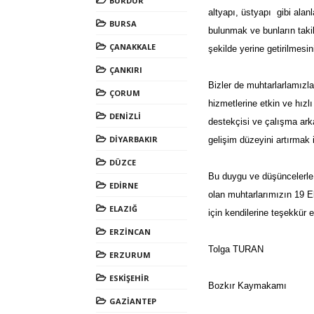
BURDUR
altyapı, üstyapı gibi alan
BURSA
bulunmak ve bunların taki
ÇANAKKALE
şekilde yerine getirilmesi
ÇANKIRI
Bizler de muhtarlarlamızla
ÇORUM
hizmetlerine etkin ve hızl
DENİZLİ
destekçisi ve çalışma ark
DİYARBAKIR
gelişim düzeyini artırmak i
DÜZCE
Bu duygu ve düşüncelerle;
EDİRNE
olan muhtarlarımızın 19 E
ELAZIĞ
için kendilerine teşekkür 
ERZİNCAN
Tolga TURAN
ERZURUM
ESKİŞEHİR
Bozkır Kaymakamı
GAZİANTEP