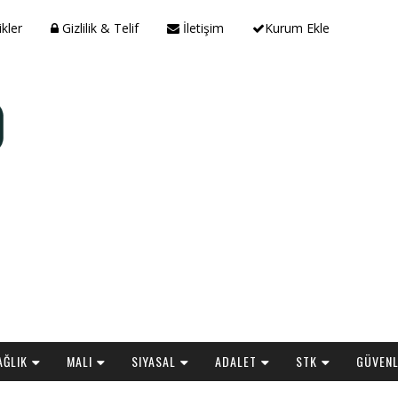
ikler
Gizlilik & Telif
İletişim
Kurum Ekle
AĞLIK
MALI
SIYASAL
ADALET
STK
GÜVENL