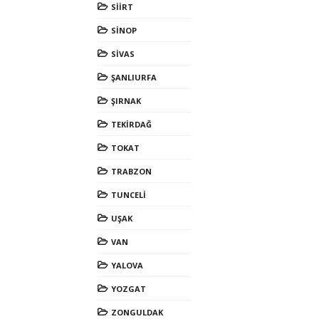
SİİRT
SİNOP
SİVAS
ŞANLIURFA
ŞIRNAK
TEKİRDAĞ
TOKAT
TRABZON
TUNCELİ
UŞAK
VAN
YALOVA
YOZGAT
ZONGULDAK