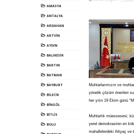
AMASYA
ANTALYA
ARDAHAN
ARTVİN
AYDIN
BALIKESİR
BARTIN
BATMAN
BAYBURT
Muhtarlarımızın ve muhtarl
yönelik çözüm önerileri 
BİLECİK
her yılın 19 Ekim günü "M
BİNGÖL
BİTLİS
Muhtarlık müessesesi; kü
yerel demokrasinin en kökl
BOLU
mahallelerdeki ihtiyaç ve t