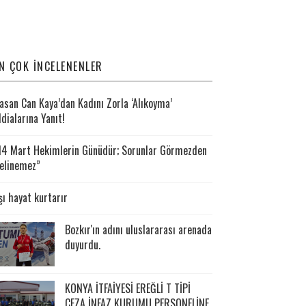
N ÇOK İNCELENENLER
asan Can Kaya’dan Kadını Zorla ‘Alıkoyma’
ddialarına Yanıt!
14 Mart Hekimlerin Günüdür; Sorunlar Görmezden
elinemez”
şı hayat kurtarır
Bozkır'ın adını uluslararası arenada
duyurdu.
KONYA İTFAİYESİ EREĞLİ T TİPİ
CEZA İNFAZ KURUMU PERSONELİNE