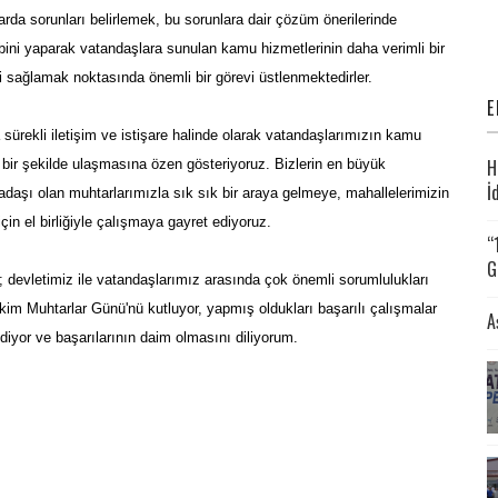
larda sorunları belirlemek, bu sorunlara dair çözüm önerilerinde
bini yaparak vatandaşlara sunulan kamu hizmetlerinin daha verimli bir
ni sağlamak noktasında önemli bir görevi üstlenmektedirler.
E
 sürekli iletişim ve istişare halinde olarak vatandaşlarımızın kamu
H
ı bir şekilde ulaşmasına özen gösteriyoruz. Bizlerin en büyük
İ
adaşı olan muhtarlarımızla sık sık bir araya gelmeye, mahallelerimizin
çin el birliğiyle çalışmaya gayret ediyoruz.
“
G
 devletimiz ile vatandaşlarımız arasında çok önemli sorumlulukları
kim Muhtarlar Günü'nü kutluyor, yapmış oldukları başarılı çalışmalar
A
ediyor ve başarılarının daim olmasını diliyorum.