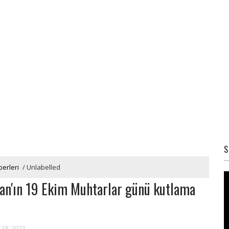
S
erleri
/
Unlabelled
n'ın 19 Ekim Muhtarlar günü kutlama
 18, 2023