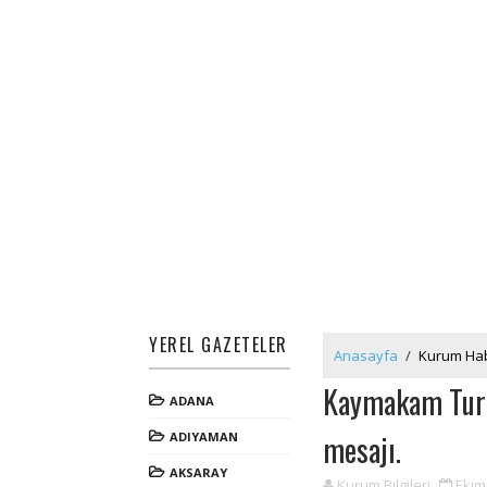
YEREL GAZETELER
Anasayfa
/
Kurum Hab
Kaymakam Tura
ADANA
mesajı.
ADIYAMAN
AKSARAY
Kurum Bilgileri
Ekim