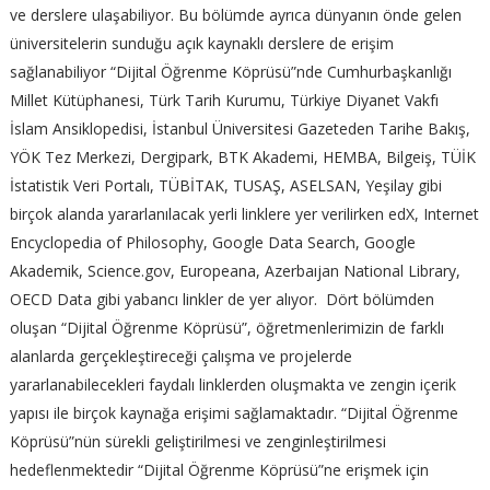
ve derslere ulaşabiliyor. Bu bölümde ayrıca dünyanın önde gelen
üniversitelerin sunduğu açık kaynaklı derslere de erişim
sağlanabiliyor “Dijital Öğrenme Köprüsü”nde Cumhurbaşkanlığı
Millet Kütüphanesi, Türk Tarih Kurumu, Türkiye Diyanet Vakfı
İslam Ansiklopedisi, İstanbul Üniversitesi Gazeteden Tarihe Bakış,
YÖK Tez Merkezi, Dergipark, BTK Akademi, HEMBA, Bilgeiş, TÜİK
İstatistik Veri Portalı, TÜBİTAK, TUSAŞ, ASELSAN, Yeşilay gibi
birçok alanda yararlanılacak yerli linklere yer verilirken edX, Internet
Encyclopedia of Philosophy, Google Data Search, Google
Akademik, Science.gov, Europeana, Azerbaıjan National Library,
OECD Data gibi yabancı linkler de yer alıyor. Dört bölümden
oluşan “Dijital Öğrenme Köprüsü”, öğretmenlerimizin de farklı
alanlarda gerçekleştireceği çalışma ve projelerde
yararlanabilecekleri faydalı linklerden oluşmakta ve zengin içerik
yapısı ile birçok kaynağa erişimi sağlamaktadır. “Dijital Öğrenme
Köprüsü”nün sürekli geliştirilmesi ve zenginleştirilmesi
hedeflenmektedir “Dijital Öğrenme Köprüsü”ne erişmek için