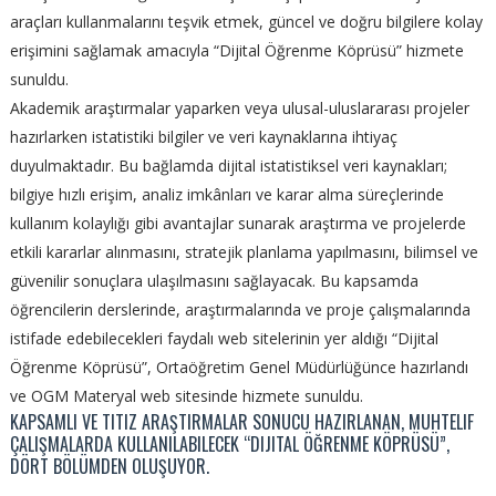
araçları kullanmalarını teşvik etmek, güncel ve doğru bilgilere kolay
erişimini sağlamak amacıyla “Dijital Öğrenme Köprüsü” hizmete
sunuldu.
Akademik araştırmalar yaparken veya ulusal-uluslararası projeler
hazırlarken istatistiki bilgiler ve veri kaynaklarına ihtiyaç
duyulmaktadır. Bu bağlamda dijital istatistiksel veri kaynakları;
bilgiye hızlı erişim, analiz imkânları ve karar alma süreçlerinde
kullanım kolaylığı gibi avantajlar sunarak araştırma ve projelerde
etkili kararlar alınmasını, stratejik planlama yapılmasını, bilimsel ve
güvenilir sonuçlara ulaşılmasını sağlayacak. Bu kapsamda
öğrencilerin derslerinde, araştırmalarında ve proje çalışmalarında
istifade edebilecekleri faydalı web sitelerinin yer aldığı “Dijital
Öğrenme Köprüsü”, Ortaöğretim Genel Müdürlüğünce hazırlandı
ve OGM Materyal web sitesinde hizmete sunuldu.
KAPSAMLI VE TITIZ ARAŞTIRMALAR SONUCU HAZIRLANAN, MUHTELIF
ÇALIŞMALARDA KULLANILABILECEK “DIJITAL ÖĞRENME KÖPRÜSÜ”,
DÖRT BÖLÜMDEN OLUŞUYOR.