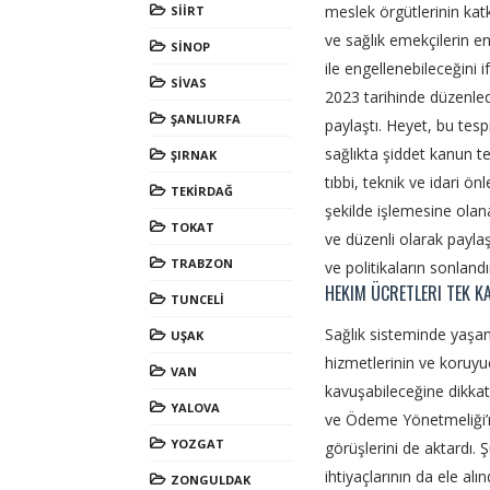
meslek örgütlerinin katkı
SİİRT
ve sağlık emekçilerin e
SİNOP
ile engellenebileceğini
SİVAS
2023 tarihinde düzenledi
ŞANLIURFA
paylaştı. Heyet, bu te
sağlıkta şiddet kanun te
ŞIRNAK
tıbbi, teknik ve idari ön
TEKİRDAĞ
şekilde işlemesine olan
TOKAT
ve düzenli olarak paylaş
TRABZON
ve politikaların sonlandı
HEKIM ÜCRETLERI TEK K
TUNCELİ
Sağlık sisteminde yaşan
UŞAK
hizmetlerinin ve koruyu
VAN
kavuşabileceğine dikkat
YALOVA
ve Ödeme Yönetmeliği’nde
YOZGAT
görüşlerini de aktardı. 
ihtiyaçlarının da ele al
ZONGULDAK