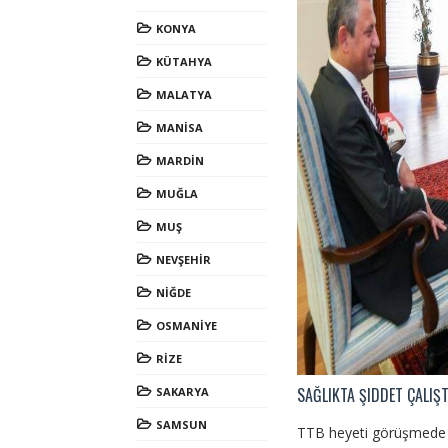
KONYA
KÜTAHYA
MALATYA
MANİSA
MARDİN
MUĞLA
MUŞ
NEVŞEHİR
NİĞDE
OSMANİYE
RİZE
SAĞLIKTA ŞIDDET ÇALIŞ
SAKARYA
SAMSUN
TTB heyeti görüşmede i