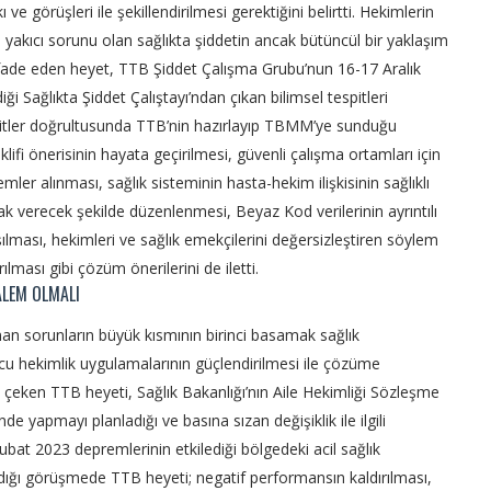
 ve görüşleri ile şekillendirilmesi gerektiğini belirtti. Hekimlerin
n yakıcı sorunu olan sağlıkta şiddetin ancak bütüncül bir yaklaşım
 ifade eden heyet, TTB Şiddet Çalışma Grubu’nun 16-17 Aralık
ği Sağlıkta Şiddet Çalıştayı’ndan çıkan bilimsel tespitleri
spitler doğrultusunda TTB’nin hazırlayıp TBMM’ye sunduğu
klifi önerisinin hayata geçirilmesi, güvenli çalışma ortamları için
lemler alınması, sağlık sisteminin hasta-hekim ilişkisinin sağlıklı
ak verecek şekilde düzenlenmesi, Beyaz Kod verilerinin ayrıntılı
ılması, hekimleri ve sağlık emekçilerini değersizleştiren söylem
rılması gibi çözüm önerilerini de iletti.
ALEM OLMALI
an sorunların büyük kısmının birinci basamak sağlık
cu hekimlik uygulamalarının güçlendirilmesi ile çözüme
 çeken TTB heyeti, Sağlık Bakanlığı’nın Aile Hekimliği Sözleşme
 yapmayı planladığı ve basına sızan değişiklik ile ilgili
Şubat 2023 depremlerinin etkilediği bölgedeki acil sağlık
ındığı görüşmede TTB heyeti; negatif performansın kaldırılması,