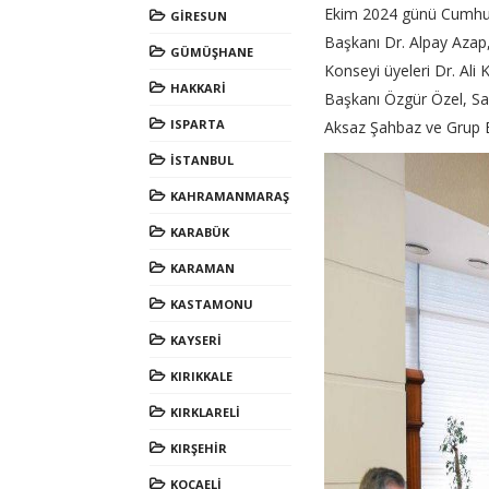
Ekim 2024 günü Cumhuriy
GİRESUN
Başkanı Dr. Alpay Azap
GÜMÜŞHANE
Konseyi üyeleri Dr. Ali
HAKKARİ
Başkanı Özgür Özel, Sa
ISPARTA
Aksaz Şahbaz ve Grup Ba
İSTANBUL
KAHRAMANMARAŞ
KARABÜK
KARAMAN
KASTAMONU
KAYSERİ
KIRIKKALE
KIRKLARELİ
KIRŞEHİR
KOCAELİ