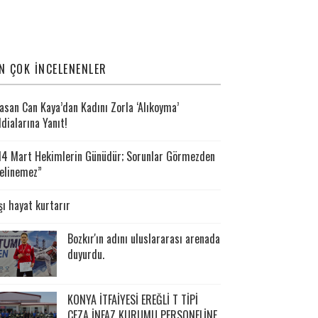
N ÇOK İNCELENENLER
asan Can Kaya’dan Kadını Zorla ‘Alıkoyma’
ddialarına Yanıt!
14 Mart Hekimlerin Günüdür; Sorunlar Görmezden
elinemez”
şı hayat kurtarır
Bozkır'ın adını uluslararası arenada
duyurdu.
KONYA İTFAİYESİ EREĞLİ T TİPİ
CEZA İNFAZ KURUMU PERSONELİNE