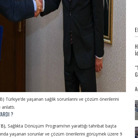
E
H
İ
“
G
A
TB) Türkiye’de yaşanan sağlık sorunlarını ve çözüm önerilerini
anlattı.
VARDI ?
TB)
, Sağlıkta Dönüşüm Programı’nın yarattığı tahribat başta
nında yaşanan sorunlar ve çözüm önerilerini görüşmek üzere 9