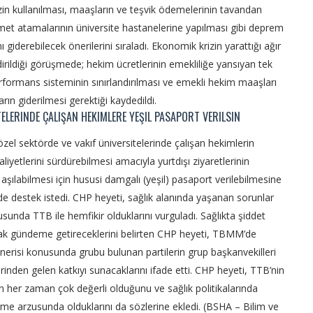
zin kullanılması, maaşların ve teşvik ödemelerinin tavandan
et atamalarının üniversite hastanelerine yapılması gibi deprem
 giderebilecek önerilerini sıraladı. Ekonomik krizin yarattığı ağır
irildiği görüşmede; hekim ücretlerinin emekliliğe yansıyan tek
formans sisteminin sınırlandırılması ve emekli hekim maaşları
ların giderilmesi gerektiği kaydedildi.
TELERINDE ÇALIŞAN HEKIMLERE YEŞIL PASAPORT VERILSIN
zel sektörde ve vakıf üniversitelerinde çalışan hekimlerin
liyetlerini sürdürebilmesi amacıyla yurtdışı ziyaretlerinin
aşılabilmesi için hususi damgalı (yeşil) pasaport verilebilmesine
in de destek istedi. CHP heyeti, sağlık alanında yaşanan sorunlar
sunda TTB ile hemfikir olduklarını vurguladı. Sağlıkta şiddet
rak gündeme getireceklerini belirten CHP heyeti, TBMM’de
önerisi konusunda grubu bulunan partilerin grup başkanvekilleri
lerinden gelen katkıyı sunacaklarını ifade etti. CHP heyeti, TTB’nin
çin her zaman çok değerli olduğunu ve sağlık politikalarında
ürme arzusunda olduklarını da sözlerine ekledi. (BSHA – Bilim ve