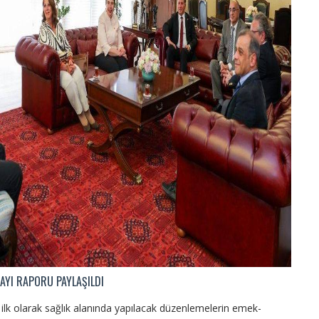
TAYI RAPORU PAYLAŞILDI
lk olarak sağlık alanında yapılacak düzenlemelerin emek-