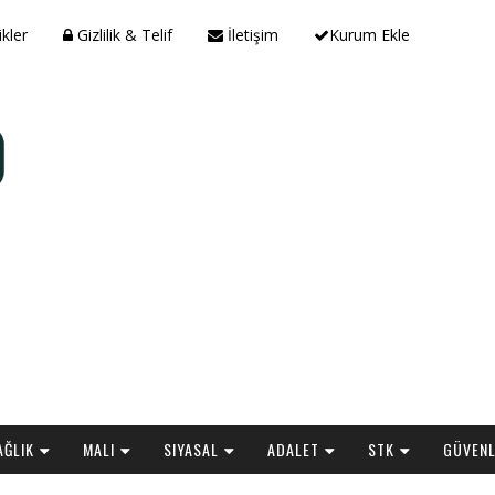
ikler
Gizlilik & Telif
İletişim
Kurum Ekle
AĞLIK
MALI
SIYASAL
ADALET
STK
GÜVENL