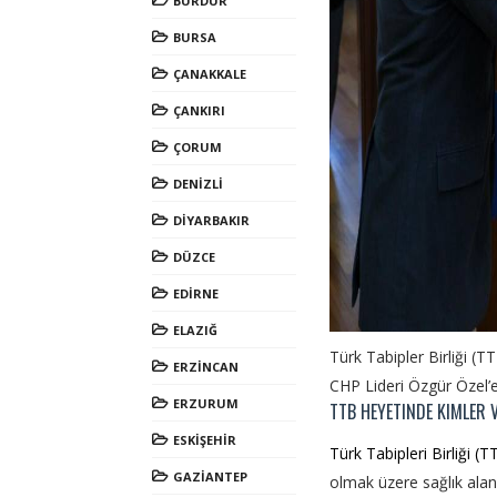
BURDUR
BURSA
ÇANAKKALE
ÇANKIRI
ÇORUM
DENİZLİ
DİYARBAKIR
DÜZCE
EDİRNE
ELAZIĞ
Türk Tabipler Birliği (T
ERZİNCAN
CHP Lideri Özgür Özel’e 
ERZURUM
TTB HEYETINDE KIMLER 
ESKİŞEHİR
Türk Tabipleri Birliği (T
GAZİANTEP
olmak üzere sağlık ala