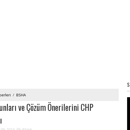
S
erleri
/
BSHA
unları ve Çözüm Önerilerini CHP
ı
 09, 2024
BSHA