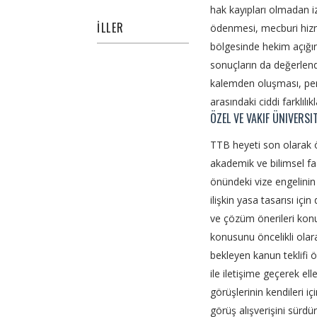
hak kayıpları olmadan i
İLLER
ödenmesi, mecburi hizm
bölgesinde hekim açığını
sonuçların da değerlend
kalemden oluşması, per
arasındaki ciddi farklılık
ÖZEL VE VAKIF ÜNIVERSI
TTB heyeti son olarak ö
akademik ve bilimsel faa
önündeki vize engelinin 
ilişkin yasa tasarısı iç
ve çözüm önerileri konu
konusunu öncelikli ola
bekleyen kanun teklifi 
ile iletişime geçerek el
görüşlerinin kendileri i
görüş alışverişini sürd